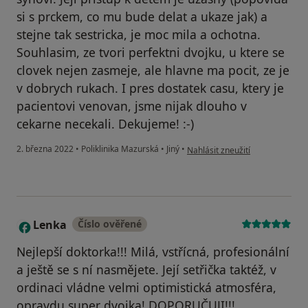
si s prckem, co mu bude delat a ukaze jak) a
stejne tak sestricka, je moc mila a ochotna.
Souhlasim, ze tvori perfektni dvojku, u ktere se
clovek nejen zasmeje, ale hlavne ma pocit, ze je
v dobrych rukach. I pres dostatek casu, ktery je
pacientovi venovan, jsme nijak dlouho v
cekarne necekali. Dekujeme! :-)
podle názoru uživatele Dani
2. března 2022
•
Poliklinika Mazurská
•
Jiný
•
Nahlásit zneužití
Lenka
Číslo ověřené
L
Nejlepší doktorka!!! Milá, vstřícná, profesionální
a ještě se s ní nasmějete. Její setřička taktéž, v
ordinaci vládne velmi optimistická atmosféra,
opravdu super dvojka! DOPORUČUJI!!!