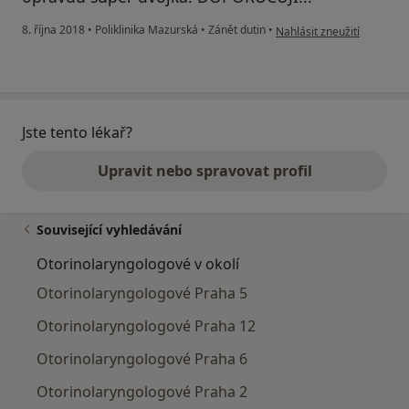
podle názoru uživatele Le
8. října 2018
•
Poliklinika Mazurská
•
Zánět dutin
•
Nahlásit zneužití
Jste tento lékař?
Upravit nebo spravovat profil
Související vyhledávání
Otorinolaryngologové v okolí
Otorinolaryngologové Praha 5
Otorinolaryngologové Praha 12
Otorinolaryngologové Praha 6
Otorinolaryngologové Praha 2