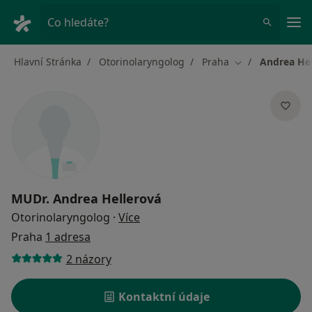
Hla
Co hledáte?
Hlavní Stránka
Otorinolaryngolog
Praha
Andrea Hel
Změna města
MUDr.
Andrea Hellerová
o specializacích
Otorinolaryngolog
·
Více
Praha
1 adresa
2 názory
Kontaktní údaje