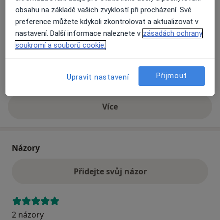
obsahu na základě vašich zvyklostí při procházení. Své
preference můžete kdykoli zkontrolovat a aktualizovat v
Přiblížit mapu
se otevře v nové záložce
nastavení. Další informace naleznete v
zásadách ochrany
soukromí a souborů cookie.
Dostupnost
Na této adrese online kalendář není aktivní
Co mám v takové situaci udělat?
Přijmout
Upravit nastavení
Více
o adrese
Názory
Přidejte svůj názor
2 názory