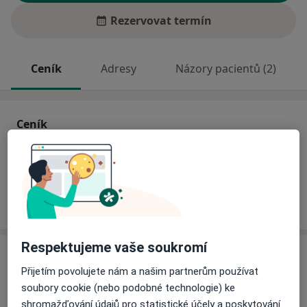
Rezervovat termín
Ceník
Adresy
Názory pacientů (2)
Ceník
Informace o službách a cenách nejsou k dispozici
Tento specialista ještě nepřidával žádné informace o
svých službách.
Respektujeme vaše soukromí
Adresa
Přijetím povolujete nám a našim partnerům používat
Poliklinika Mazurská
soubory cookie (nebo podobné technologie) ke
Mazurská 484/2,
Praha
181 00
shromažďování údajů pro statistické účely a poskytování