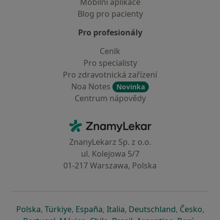
Mobilní aplikace
Blog pro pacienty
Pro profesionály
Ceník
Pro specialisty
Pro zdravotnická zařízení
Noa Notes
Novinka
Centrum nápovědy
Kontakt
ZnamyLekar - Hlavní stránka
ZnanyLekarz Sp. z o.o.
ul. Kolejowa 5/7
01-217 Warszawa, Polska
se otevře v nové záložce
se otevře v nové záložce
se otevře v nové záložce
se otevře v nové záložce
se otevře v 
se o
Polska
,
Türkiye
,
España
,
Italia
,
Deutschland
,
Česko
,