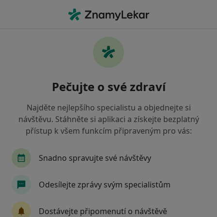
Hla
Praktický Lékař • Soběslav, jihočeský
Filtry
• 1
Mapa
Doporučení praktičtí lékaři s Vojenská
Pečujte o své zdraví
zdravotní pojišťovna ČR Soběslav
Jak řadíme výsledky vyhledávání?
Najděte nejlepšího specialistu a objednejte si
návštěvu. Stáhněte si aplikaci a získejte bezplatný
přístup k všem funkcím připraveným pro vás:
Snadno spravujte své návštěvy
Odesílejte zprávy svým specialistům
MUDr. Hana Blažková
Dostávejte připomenutí o návštěvě
Praktický lékař