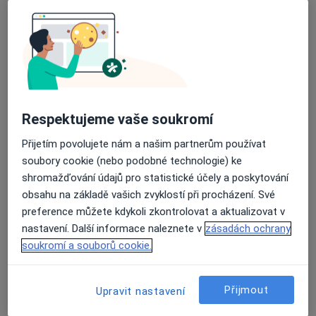
č.d. 54, Malšice
•
Mapa
Praktický lékař pro dospělé
Tento specialista nenabízí online rezervaci termínu na této adrese.
Rezervovat termín
Respektujeme vaše soukromí
Přijetím povolujete nám a našim partnerům používat
soubory cookie (nebo podobné technologie) ke
shromažďování údajů pro statistické účely a poskytování
obsahu na základě vašich zvyklostí při procházení. Své
preference můžete kdykoli zkontrolovat a aktualizovat v
nastavení. Další informace naleznete v
zásadách ochrany
MUDr. Alena Moutvičková
soukromí a souborů cookie.
Praktický lékař
13 názorů
Přijmout
Upravit nastavení
Petra Voka 159, Soběslav
•
Mapa