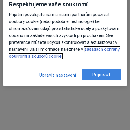
Komenského náměstí 372/14, Kroměříž
•
Mapa
Respektujeme vaše soukromí
Ordinace
Přijetím povolujete nám a našim partnerům používat
Tento specialista nenabízí online rezervaci termínu na této adrese.
soubory cookie (nebo podobné technologie) ke
shromažďování údajů pro statistické účely a poskytování
Rezervovat termín
obsahu na základě vašich zvyklostí při procházení. Své
preference můžete kdykoli zkontrolovat a aktualizovat v
nastavení. Další informace naleznete v
zásadách ochrany
soukromí a souborů cookie.
Přijmout
Upravit nastavení
MUDr. Miroslava Ganzarová
Praktický lékař, Internista, Endokrinolog
19 názorů
třída Tomáše Bati 3705, Zlín
•
Mapa
Zlínská poliklinika a.s.