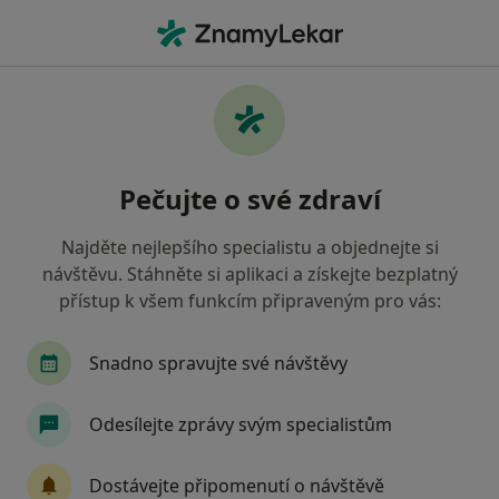
Hla
Praktický Lékař • Napajedla, zlínský
Filtry
• 1
Mapa
Doporučení praktičtí lékaři s Revírní
Pečujte o své zdraví
bratrská pokladna, zdravotní pojišťovna
Napajedla
Najděte nejlepšího specialistu a objednejte si
Jak řadíme výsledky vyhledávání?
návštěvu. Stáhněte si aplikaci a získejte bezplatný
přístup k všem funkcím připraveným pro vás:
Snadno spravujte své návštěvy
Odesílejte zprávy svým specialistům
Dostávejte připomenutí o návštěvě
MUDr. František Pospíšil