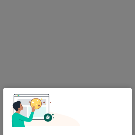
12 názorů
nám. Míru 3287, Kroměříž
•
Mapa
Praktický lékař pro dospělé
Tento specialista nenabízí online rezervaci termínu na této adrese.
Rezervovat termín
MUDr. Vladimíra Hurdálková
Praktický lékař
30 názorů