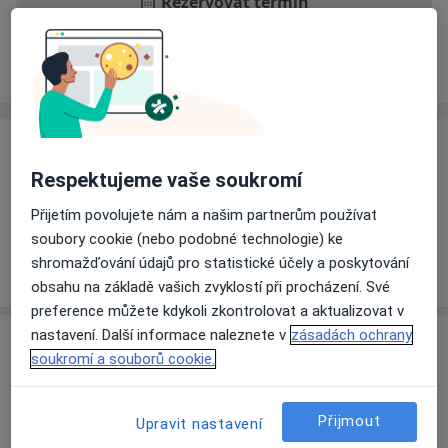
Rezervovat termín
Ceník
Adresy
Názory pacientů
Ceník
Respektujeme vaše soukromí
Informace o službách a cenách nejsou k dispozici
Tento specialista ještě nepřidával žádné informace o
Přijetím povolujete nám a našim partnerům používat
svých službách.
soubory cookie (nebo podobné technologie) ke
shromažďování údajů pro statistické účely a poskytování
obsahu na základě vašich zvyklostí při procházení. Své
preference můžete kdykoli zkontrolovat a aktualizovat v
nastavení. Další informace naleznete v
zásadách ochrany
Adresa
soukromí a souborů cookie.
Ordinace PL pro dospělé
Štefánikova 167,
Zlín
760 30
Přijmout
Upravit nastavení