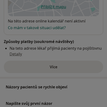
Přiblížit mapu
se otevře v nové záložce
Dostupnost
Na této adrese online kalendář není aktivní
Co mám v takové situaci udělat?
Způsoby platby (soukromé návštěvy)
Na teto adrese lékař přijímá pacienty na pojišťovnu
Detaily
Více
o adrese
Názory pacientů se rychle objeví
Napište svůj první názor