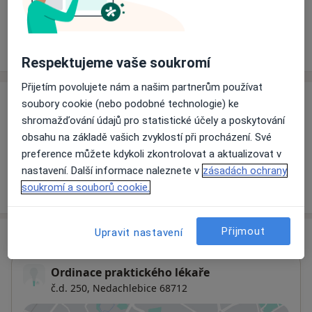
Rezervovat termín
Ceník
Adresy
Názory pacientů
Respektujeme vaše soukromí
Přijetím povolujete nám a našim partnerům používat
soubory cookie (nebo podobné technologie) ke
Ceník
shromažďování údajů pro statistické účely a poskytování
Informace o službách a cenách nejsou k dispozici
obsahu na základě vašich zvyklostí při procházení. Své
Tento specialista ještě nepřidával žádné informace o
preference můžete kdykoli zkontrolovat a aktualizovat v
svých službách.
nastavení. Další informace naleznete v
zásadách ochrany
soukromí a souborů cookie.
Přijmout
Upravit nastavení
Adresa
Ordinace praktického lékaře
č.d. 250,
Nedachlebice 68712