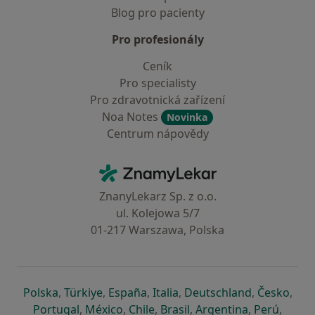
Blog pro pacienty
Pro profesionály
Ceník
Pro specialisty
Pro zdravotnická zařízení
Noa Notes
Novinka
Centrum nápovědy
Kontakt
ZnamyLekar - Hlavní stránka
ZnanyLekarz Sp. z o.o.
ul. Kolejowa 5/7
01-217 Warszawa, Polska
se otevře v nové záložce
se otevře v nové záložce
se otevře v nové záložce
se otevře v nové záložce
se otevře v 
se o
Polska
,
Türkiye
,
España
,
Italia
,
Deutschland
,
Česko
,
se otevře v nové záložce
se otevře v nové záložce
se otevře v nové záložce
se otevře v nové záložc
se otevře v 
se ote
Portugal
,
México
,
Chile
,
Brasil
,
Argentina
,
Perú
,