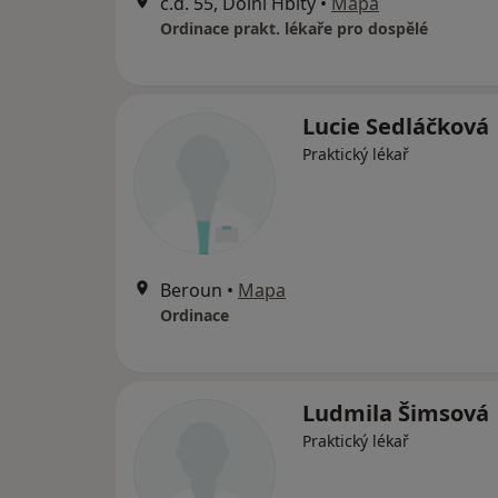
č.d. 55, Dolní Hbity
•
Mapa
Ordinace prakt. lékaře pro dospělé
Lucie Sedláčková
Praktický lékař
Beroun
•
Mapa
Ordinace
Ludmila Šimsová
Praktický lékař