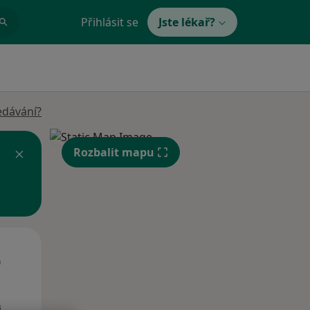
Přihlásit se
Jste lékař?
edávání?
Rozbalit mapu
Út
St
Čt
n
11 Srpen
12 Srpen
13 Srpen
i