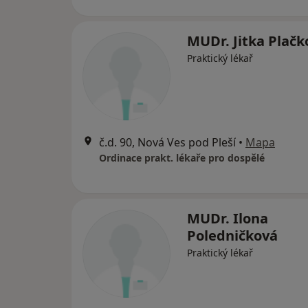
MUDr. Jitka Plačk
Praktický lékař
č.d. 90, Nová Ves pod Pleší
•
Mapa
Ordinace prakt. lékaře pro dospělé
MUDr. Ilona
Poledničková
Praktický lékař