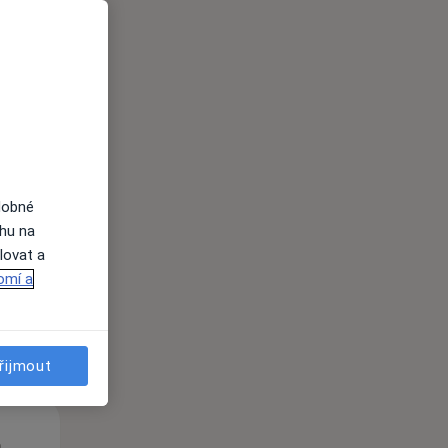
Út
St
Čt
n
11 Srpen
12 Srpen
13 Srpen
dobné
ahu na
lovat a
i
omí a
řijmout
Út
St
Čt
n
11 Srpen
12 Srpen
13 Srpen