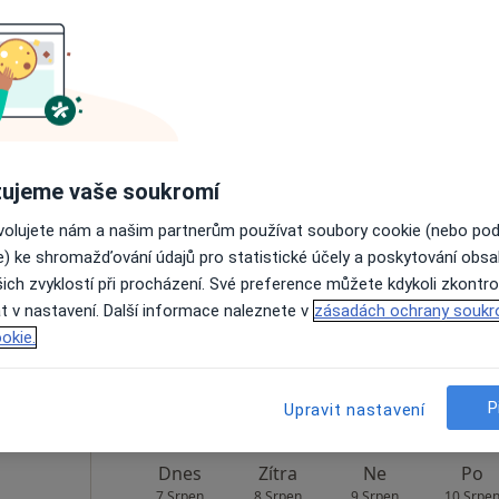
Rezervovat termín
Dnes
Zítra
Ne
Po
ujeme vaše soukromí
7 Srpen
8 Srpen
9 Srpen
10 Srpe
ovolujete nám a našim partnerům používat soubory cookie (nebo po
e) ke shromažďování údajů pro statistické účely a poskytování obs
ich zvyklostí při procházení. Své preference můžete kdykoli zkontro
Online rezervace termínu není k dispozic
t v nastavení. Další informace naleznete v
zásadách ochrany soukr
Rezervovat termín
okie.
P
Upravit nastavení
Dnes
Zítra
Ne
Po
7 Srpen
8 Srpen
9 Srpen
10 Srpe