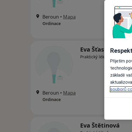
Beroun
•
Mapa
Ordinace
Eva Šťastná
Respekt
Praktický lékař, Internista
Přijetím p
technologi
základě vaš
aktualizova
souborů co
Beroun
•
Mapa
Ordinace
Eva Štětinová