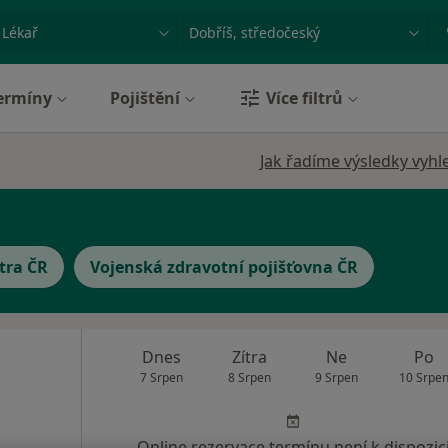
ace, nemoc nebo příjmení
Město nebo region
ermíny
Pojištění
Více filtrů
Jak řadíme výsledky vyhl
tra ČR
Vojenská zdravotní pojišťovna ČR
Dnes
Zítra
Ne
Po
7 Srpen
8 Srpen
9 Srpen
10 Srpe
Online rezervace termínu není k dispozic