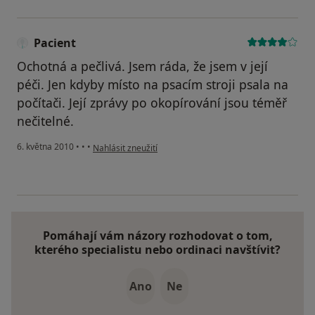
Pacient
Ochotná a pečlivá. Jsem ráda, že jsem v její
péči. Jen kdyby místo na psacím stroji psala na
počítači. Její zprávy po okopírování jsou téměř
nečitelné.
podle názoru uživatele Pacient
6. května 2010
•
•
•
Nahlásit zneužití
Pomáhají vám názory rozhodovat o tom,
kterého specialistu nebo ordinaci navštívit?
Ano
Ne