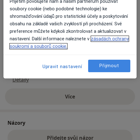
Přijetím povolujete nám a našim partnerům používat
soubory cookie (nebo podobné technologie) ke
shromažďování údajů pro statistické účely a poskytování
Přiblížit mapu
se otevře v nové záložce
obsahu na základě vašich zvyklostí při procházení. Své
preference můžete kdykoli zkontrolovat a aktualizovat v
Dostupnost
Na této adrese online kalendář není aktivní
nastavení. Další informace naleznete v
zásadách ochrany
Co mám v takové situaci udělat?
soukromí a souborů cookie.
Způsoby platby (soukromé návštěvy)
Přijmout
Upravit nastavení
Na teto adrese lékař přijímá pacienty na pojišťovnu
Detaily
Více
o adrese
Názory
Přidejte svůj názor