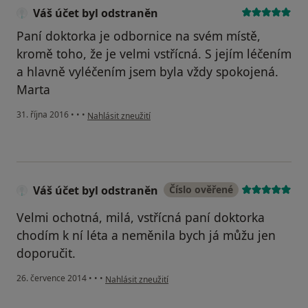
Váš účet byl odstraněn
Paní doktorka je odbornice na svém místě,
kromě toho, že je velmi vstřícná. S jejím léčením
a hlavně vyléčením jsem byla vždy spokojená.
Marta
podle názoru uživatele Váš účet byl odstraněn
31. října 2016
•
•
•
Nahlásit zneužití
Váš účet byl odstraněn
Číslo ověřené
Velmi ochotná, milá, vstřícná paní doktorka
chodím k ní léta a neměnila bych já můžu jen
doporučit.
podle názoru uživatele Váš účet byl odstraněn
26. července 2014
•
•
•
Nahlásit zneužití