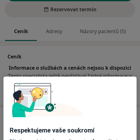
Rezervovat termín
Ceník
Adresy
Názory pacientů (5)
Ceník
Informace o službách a cenách nejsou k dispozici
Tento specialista ještě nepřidával žádné informace o
svých službách.
Adresa
Respektujeme vaše soukromí
Ordinace prakt. lékaře pro dospělé
Březové Hory 257,
Příbram
26101