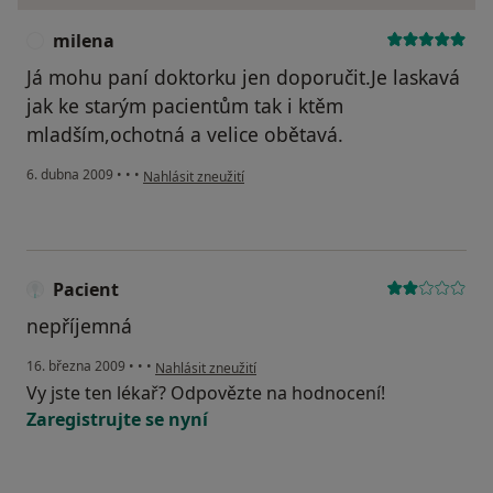
milena
M
Já mohu paní doktorku jen doporučit.Je laskavá
jak ke starým pacientům tak i ktěm
mladším,ochotná a velice obětavá.
podle názoru uživatele milena
6. dubna 2009
•
•
•
Nahlásit zneužití
Pacient
nepříjemná
podle názoru uživatele Pacient
16. března 2009
•
•
•
Nahlásit zneužití
Vy jste ten lékař? Odpovězte na hodnocení!
Zaregistrujte se nyní