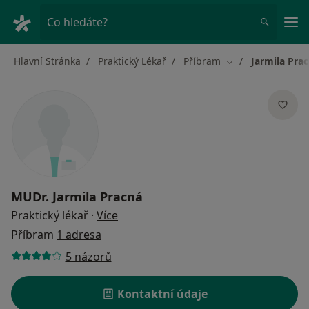
Hla
Co hledáte?
Hlavní Stránka
Praktický Lékař
Příbram
Jarmila Pra
Změna města
MUDr.
Jarmila Pracná
o specializacích
Praktický lékař
·
Více
Příbram
1 adresa
5 názorů
Kontaktní údaje