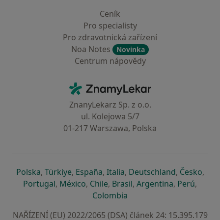
Ceník
Pro specialisty
Pro zdravotnická zařízení
Noa Notes
Novinka
Centrum nápovědy
Kontakt
ZnamyLekar - Hlavní stránka
ZnanyLekarz Sp. z o.o.
ul. Kolejowa 5/7
01-217 Warszawa, Polska
se otevře v nové záložce
se otevře v nové záložce
se otevře v nové záložce
se otevře v nové záložce
se otevře v 
se o
Polska
,
Türkiye
,
España
,
Italia
,
Deutschland
,
Česko
,
se otevře v nové záložce
se otevře v nové záložce
se otevře v nové záložce
se otevře v nové záložc
se otevře v 
se ote
Portugal
,
México
,
Chile
,
Brasil
,
Argentina
,
Perú
,
se otevře v nové záložce
Colombia
NAŘÍZENÍ (EU) 2022/2065 (DSA) článek 24: 15.395.179