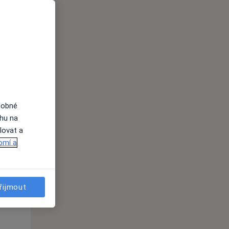
Út
St
Čt
n
11 Srpen
12 Srpen
13 Srpen
i
dobné
ahu na
lovat a
omí a
Út
St
Čt
n
11 Srpen
12 Srpen
13 Srpen
řijmout
i