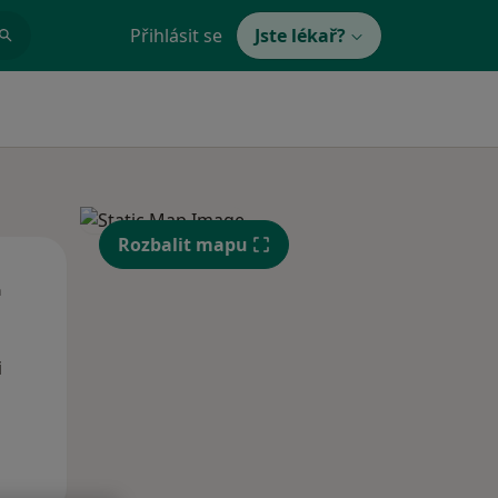
Přihlásit se
Jste lékař?
Rozbalit mapu
Út
St
Čt
n
11 Srpen
12 Srpen
13 Srpen
i