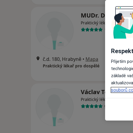
MUDr. Darja Palz
Praktický lékař
15 názorů
Respekt
č.d. 180, Hrabyně
•
Mapa
Přijetím p
Praktický lékař pro dospělé
technologi
základě vaš
aktualizova
souborů co
Václav Tomášek
Praktický lékař
9 názorů