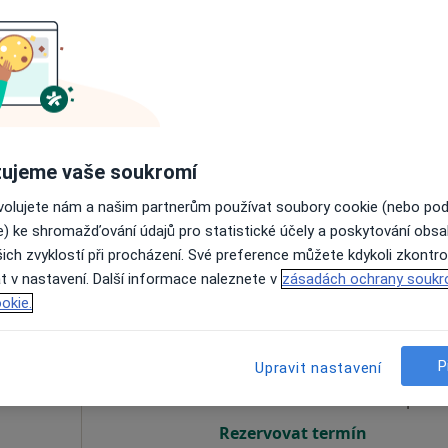
erová
Dnes
Zítra
Ne
Po
7 Srpen
8 Srpen
9 Srpen
10 Srpe
Online rezervace termínu není k dispozic
ujeme vaše soukromí
Rezervovat termín
ovolujete nám a našim partnerům používat soubory cookie (nebo po
e) ke shromažďování údajů pro statistické účely a poskytování obs
ich zvyklostí při procházení. Své preference můžete kdykoli zkontro
t v nastavení. Další informace naleznete v
zásadách ochrany soukr
okie.
Dnes
Zítra
Ne
Po
7 Srpen
8 Srpen
9 Srpen
10 Srpe
P
Upravit nastavení
Online rezervace termínu není k dispozic
Rezervovat termín