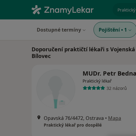
specializ
Dostupné termíny
Pojištění
•
1
Doporučení praktičtí lékaři s Vojenská
Bílovec
MUDr. Petr Bedn
Praktický lékař
32 názorů
Opavská 76/4472, Ostrava
•
Mapa
Praktický lékař pro dospělé