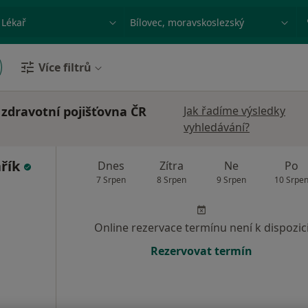
ace, nemoc nebo příjmení
Město nebo region
Více filtrů
 zdravotní pojišťovna ČR
Jak řadíme výsledky
vyhledávání?
ařík
Dnes
Zítra
Ne
Po
7 Srpen
8 Srpen
9 Srpen
10 Srpe
Online rezervace termínu není k dispozic
Rezervovat termín