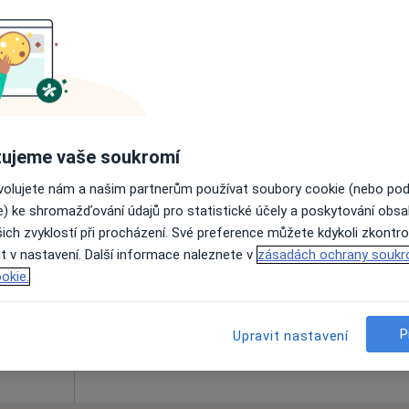
Online rezervace termínu není k dispozic
Rezervovat termín
ujeme vaše soukromí
ovolujete nám a našim partnerům používat soubory cookie (nebo po
lná
Dnes
Zítra
So
Ne
e) ke shromažďování údajů pro statistické účely a poskytování obs
6 Srpen
7 Srpen
8 Srpen
9 Srpen
ich zvyklostí při procházení. Své preference můžete kdykoli zkontro
t v nastavení. Další informace naleznete v
zásadách ochrany soukr
okie.
Online rezervace termínu není k dispozic
Rezervovat termín
P
Upravit nastavení