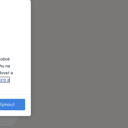
i
dobné
Po
Út
St
ahu na
10 Srpen
11 Srpen
12 Srpen
lovat a
omí a
i
řijmout