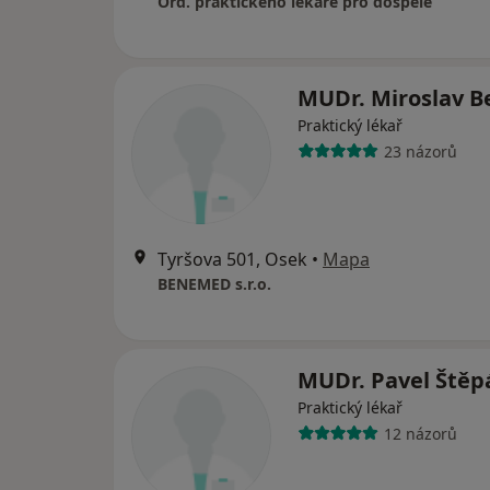
Ord. praktického lékaře pro dospělé
MUDr. Miroslav B
Praktický lékař
23 názorů
Tyršova 501, Osek
•
Mapa
BENEMED s.r.o.
MUDr. Pavel Štěp
Praktický lékař
12 názorů