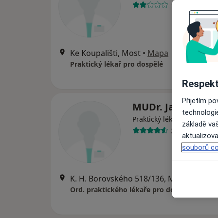
1 názor
Ke Koupališti, Most
•
Mapa
Praktický lékař pro dospělé
Respekt
Přijetím p
MUDr. Jarmila Va
technologi
Praktický lékař
základě vaš
24 názorů
aktualizova
souborů co
K. H. Borovského 518/136, Most
•
Mapa
Ord. praktického lékaře pro dospělé