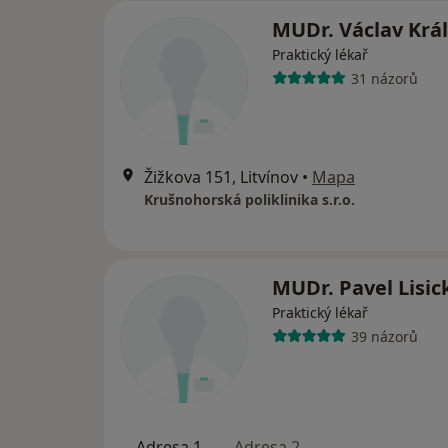
MUDr. Václav Král
Praktický lékař
31 názorů
Žižkova 151, Litvínov
•
Mapa
Krušnohorská poliklinika s.r.o.
MUDr. Pavel Lisic
Praktický lékař
39 názorů
Adresa 1
Adresa 2