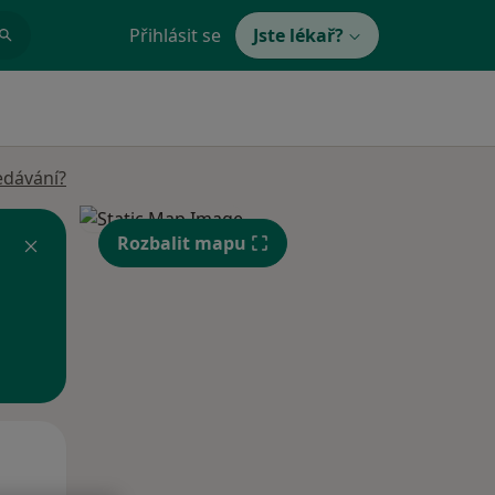
Přihlásit se
Jste lékař?
edávání?
Rozbalit mapu
Po
Út
St
10 Srpen
11 Srpen
12 Srpen