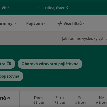
ace, nemoc nebo příjmení
Město nebo region
ermíny
Pojištění
Více filtrů
Jak řadíme výsledky vyhl
tra ČR
Oborová zdravotní pojišťovna
 pojišťovna
tná
Dnes
Zítra
So
Ne
6 Srpen
7 Srpen
8 Srpen
9 Srpen