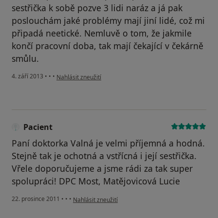
sestřička k sobě pozve 3 lidi naráz a já pak
poslouchám jaké problémy mají jiní lidé, což mi
připadá neetické. Nemluvě o tom, že jakmile
končí pracovní doba, tak mají čekající v čekárně
smůlu.
podle názoru uživatele Váš účet byl odstraněn
4. září 2013
•
•
•
Nahlásit zneužití
Pacient
Paní doktorka Valná je velmi příjemná a hodná.
Stejně tak je ochotná a vstřícná i její sestřička.
Vřele doporučujeme a jsme rádi za tak super
spolupráci! DPC Most, Matějovicová Lucie
podle názoru uživatele Pacient
22. prosince 2011
•
•
•
Nahlásit zneužití