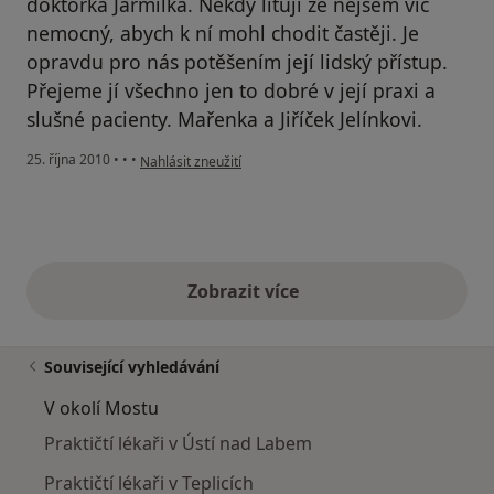
doktorka Jarmilka. Někdy lituji že nejsem víc
nemocný, abych k ní mohl chodit častěji. Je
opravdu pro nás potěšením její lidský přístup.
Přejeme jí všechno jen to dobré v její praxi a
slušné pacienty. Mařenka a Jiříček Jelínkovi.
podle názoru uživatele Pacient
25. října 2010
•
•
•
Nahlásit zneužití
Zobrazit více
výše uvedené názory
Související vyhledávání
V okolí Mostu
Praktičtí lékaři v Ústí nad Labem
Praktičtí lékaři v Teplicích