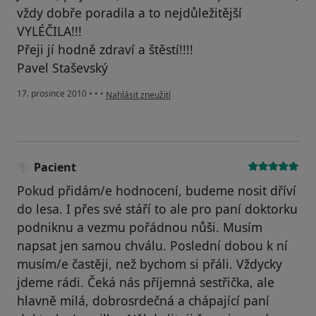
vždy dobře poradila a to nejdůležitější
VYLÉČILA!!!
Přeji jí hodně zdraví a štěstí!!!!
Pavel Staševský
podle názoru uživatele Váš účet byl odstraněn
17. prosince 2010
•
•
•
Nahlásit zneužití
Pacient
Pokud přidám/e hodnocení, budeme nosit dříví
do lesa. I přes své stáří to ale pro paní doktorku
podniknu a vezmu pořádnou nůši. Musím
napsat jen samou chválu. Poslední dobou k ní
musím/e častěji, než bychom si přáli. Vždycky
jdeme rádi. Čeká nás příjemná sestřička, ale
hlavně milá, dobrosrdečná a chápající paní