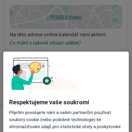
Přiblížit mapu
se otevře v nové záložce
Dostupnost
Na této adrese online kalendář není aktivní
Co mám v takové situaci udělat?
Způsoby platby (soukromé návštěvy)
Na teto adrese lékař přijímá pacienty na pojišťovnu
Detaily
Více
o adrese
Respektujeme vaše soukromí
Přijetím povolujete nám a našim partnerům používat
Názory
soubory cookie (nebo podobné technologie) ke
shromažďování údajů pro statistické účely a poskytování
Přidejte svůj názor