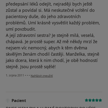
předepsání léků odejít, nejraději bych ještě
zůstal a povídal si. Má neskutečné vcítění do
pacientovy duše, do jeho zdravotních
problémů. Umí krásně vysvětlit každý problém,
umí povzbudit.
A její zdravotní sestra? Je stejně milá, veselá,
chápavá. Je prostě super. Až mě někdy mrzí že
nejsem víc nemocný, abych k těm dvěma
skvělým ženám chodil častěji. Manželka, stejně
jako dcera, která k nim chodí, je obě hodností
stejně. Jsou prostě sqělé!
podle názoru uživatele Pacient
1. srpna 2011
•
•
•
Nahlásit zneužití
Pacient