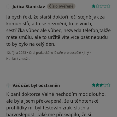
Juřica Stanislav
Číslo ověřené
J
Já bych řekl, že starší doktoři léčí stejně jak za
komunistů, a to se nezmění, to je vnich,
sestřička vůbec ale vůbec, nezveda telefon,takže
máte smůlu, ale to určitě víte,více psát nebudu
to by bylo na celý den.
12. října 2023
•
Ord. praktického lékaře pro dospělé
•
Jiný
•
podle názoru uživatele Juřica Stanislav
Nahlásit zneužití
Váš účet byl odstraněn
K paní doktorce Valné nechodím moc dlouho,
ale byla jsem překvapená, že u těhotenské
prohlídky mi byl testován zrak, sluch a
barvoslepost. Také mě překvapilo, že si