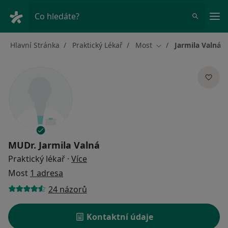
Hla
Co hledáte?
Hlavní Stránka
Praktický Lékař
Most
Jarmila Valná
Změna města
MUDr.
Jarmila Valná
o specializacích
Praktický lékař
·
Více
Most
1 adresa
24 názorů
Kontaktní údaje