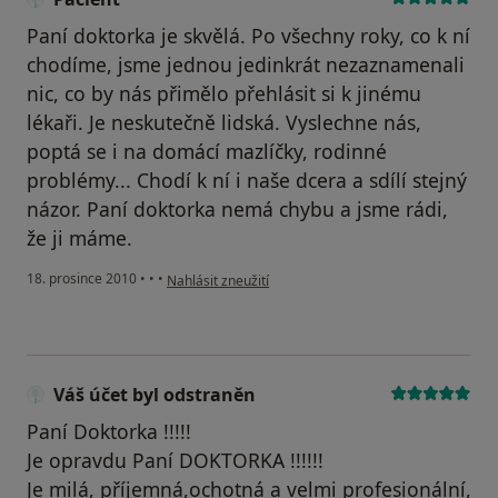
Paní doktorka je skvělá. Po všechny roky, co k ní
chodíme, jsme jednou jedinkrát nezaznamenali
nic, co by nás přimělo přehlásit si k jinému
lékaři. Je neskutečně lidská. Vyslechne nás,
poptá se i na domácí mazlíčky, rodinné
problémy... Chodí k ní i naše dcera a sdílí stejný
názor. Paní doktorka nemá chybu a jsme rádi,
že ji máme.
podle názoru uživatele Pacient
18. prosince 2010
•
•
•
Nahlásit zneužití
Váš účet byl odstraněn
Paní Doktorka !!!!!
Je opravdu Paní DOKTORKA !!!!!!
Je milá, příjemná,ochotná a velmi profesionální,