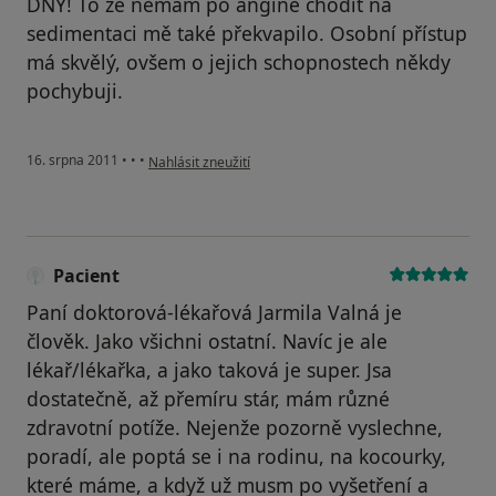
DNY! To že nemám po angíně chodit na
sedimentaci mě také překvapilo. Osobní přístup
má skvělý, ovšem o jejich schopnostech někdy
pochybuji.
podle názoru uživatele Pacient
16. srpna 2011
•
•
•
Nahlásit zneužití
Pacient
Paní doktorová-lékařová Jarmila Valná je
člověk. Jako všichni ostatní. Navíc je ale
lékař/lékařka, a jako taková je super. Jsa
dostatečně, až přemíru stár, mám různé
zdravotní potíže. Nejenže pozorně vyslechne,
poradí, ale poptá se i na rodinu, na kocourky,
které máme, a když už musm po vyšetření a