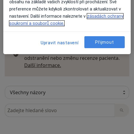
obsahu na základě vašich zvyklostí při procházení. Své
preference můžete kdykoli zkontrolovat a aktualizovat v
nastavení. Další informace naleznete v
zásadách ochrany
soukromí a souborů cookie.
24 názorů
Přijmout
Upravit nastavení
Recenze pacientů jsou pro nás důležité.
Specialisté nemají možnost zaplatit za
odstranění nebo změnu recenze pacienta.
Další informace o názorech
Další informace.
Hledejte v názorech