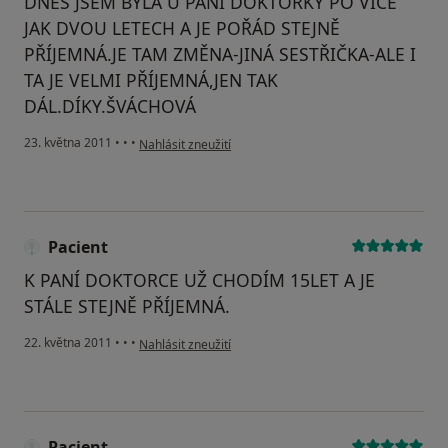
DNES JSEM BYLA U PANÍ DOKTORKY PO VÍCE
JAK DVOU LETECH A JE POŘÁD STEJNĚ
PŘÍJEMNÁ.JE TAM ZMĚNA-JINÁ SESTŘIČKA-ALE I
TA JE VELMI PŘÍJEMNÁ,JEN TAK
DÁL.DÍKY.ŠVÁCHOVÁ
podle názoru uživatele Pacient
23. května 2011
•
•
•
Nahlásit zneužití
Pacient
K PANÍ DOKTORCE UŽ CHODÍM 15LET A JE
STÁLE STEJNĚ PŘÍJEMNÁ.
podle názoru uživatele Pacient
22. května 2011
•
•
•
Nahlásit zneužití
Pacient