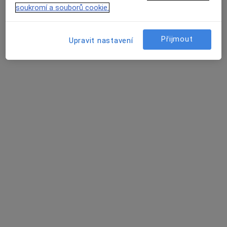
Tento specialista nenabízí online rezervaci termínu na této adrese.
soukromí a souborů cookie.
Rezervovat termín
Přijmout
Upravit nastavení
MUDr. Ilona Buřičová
Pediatr
27 názorů
V. Plačka 456, Pacov
•
Mapa
Ordinace pro děti a dorost
Tento specialista nenabízí online rezervaci termínu na této adrese.