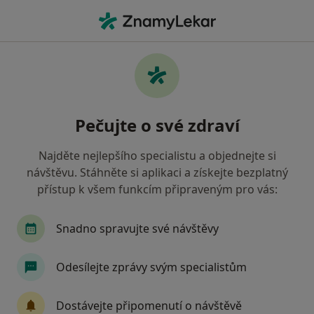
Hla
Pediatr • Pelhřimov, vysočina
Filtry
• 1
Mapa
Doporučení pediatři s Oborová zdravotní
Pečujte o své zdraví
pojišťovna Pelhřimov
Jak řadíme výsledky vyhledávání?
Najděte nejlepšího specialistu a objednejte si
návštěvu. Stáhněte si aplikaci a získejte bezplatný
přístup k všem funkcím připraveným pro vás:
Snadno spravujte své návštěvy
Odesílejte zprávy svým specialistům
MUDr. Martin Buchal
Dostávejte připomenutí o návštěvě
Pediatr, Alergolog, Imunolog