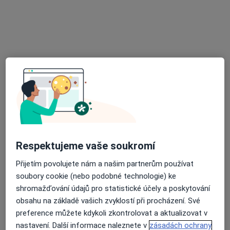
Ordinace lékaře pro děti a dorost
Tento specialista nenabízí online rezervaci termínu na této adrese.
Rezervovat termín
Respektujeme vaše soukromí
MUDr. Hana Kalčíková
Přijetím povolujete nám a našim partnerům používat
Pediatr
soubory cookie (nebo podobné technologie) ke
15 názorů
shromažďování údajů pro statistické účely a poskytování
obsahu na základě vašich zvyklostí při procházení. Své
Palackého 1334, Třešť
•
Mapa
preference můžete kdykoli zkontrolovat a aktualizovat v
Poliklinika Třešť spol. s r.o
nastavení. Další informace naleznete v
zásadách ochrany