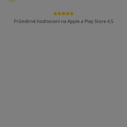
8 názorů
Svatovítské náměstí 880, Pelhřimov
•
Mapa
Průměrné hodnocení na Apple a Play Store 4.5
Ordinace alergologa a praktického lékaře pro děti a dorost
Tento specialista nenabízí online rezervaci termínu na této adrese.
Rezervovat termín
MUDr. Jiřina Zachová
·
Více
Pediatr
1 názor