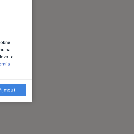
dobné
ahu na
lovat a
omí a
řijmout