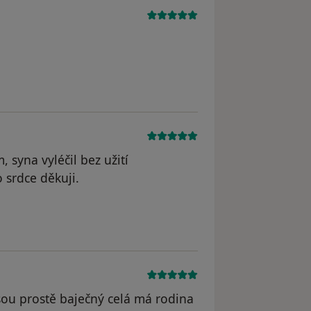
, syna vyléčil bez užití
 srdce děkuji.
yl odstraněn
jsou prostě baječný celá má rodina