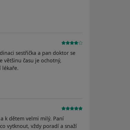
yl odstraněn
dinaci sestřička a pan doktor se
le většinu času je ochotný,
 lékaře.
 a k dětem velmi milý. Paní
í co vytknout, vždy poradí a snaží