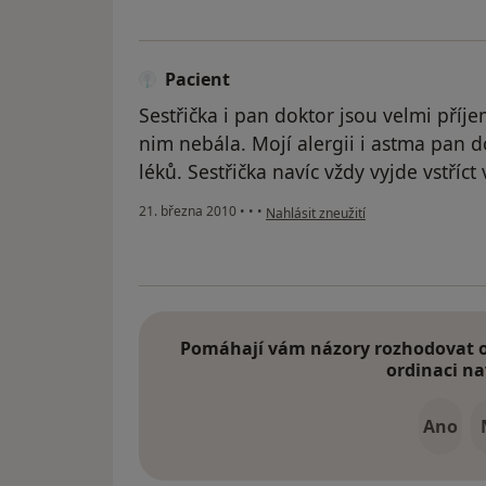
Pacient
Sestřička i pan doktor jsou velmi příje
nim nebála. Mojí alergii i astma pan d
léků. Sestřička navíc vždy vyjde vstříc
podle názoru uživatele Pacient
21. března 2010
•
•
•
Nahlásit zneužití
Pomáhají vám názory rozhodovat o 
ordinaci na
Ano