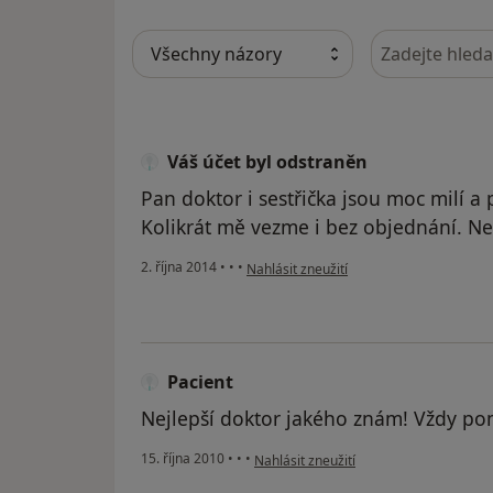
Hledejte v ná
Váš účet byl odstraněn
Pan doktor i sestřička jsou moc milí a 
Kolikrát mě vezme i bez objednání. Ne
podle názoru uživatele Váš účet byl ods
2. října 2014
•
•
•
Nahlásit zneužití
Pacient
Nejlepší doktor jakého znám! Vždy po
podle názoru uživatele Pacient
15. října 2010
•
•
•
Nahlásit zneužití