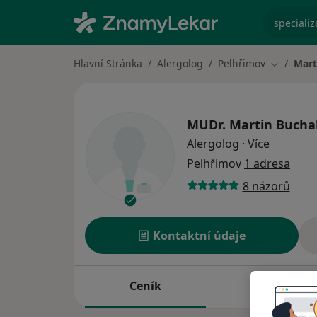
specializ
Hlavní Stránka
Alergolog
Pelhřimov
Mart
Změna mě
MUDr.
Martin Bucha
o special
Alergolog
·
Více
Pelhřimov
1 adresa
8 názorů
Kontaktní údaje
Ceník
Adresy