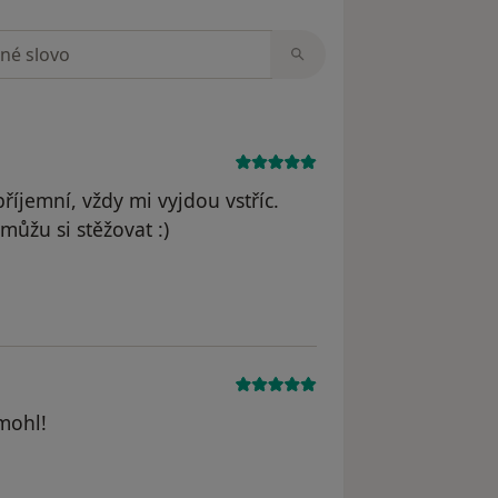
zorech
příjemní, vždy mi vyjdou vstříc.
můžu si stěžovat :)
traněn
mohl!