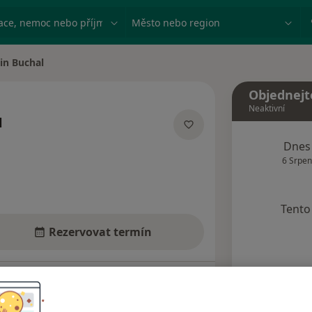
ace, nemoc nebo příjmení
Město nebo region
in Buchal
sta
Objednejt
Neaktivní
l
izacích
Dnes
6 Srpen
Tento 
Rezervovat termín
Názory pacientů (8)