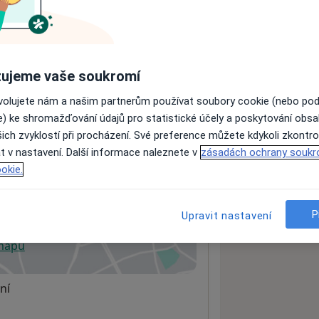
ách nejsou k dispozici
ádné informace o svých službách.
ujeme vaše soukromí
ovolujete nám a našim partnerům používat soubory cookie (nebo po
e) ke shromažďování údajů pro statistické účely a poskytování obs
ich zvyklostí při procházení. Své preference můžete kdykoli zkontro
t v nastavení. Další informace naleznete v
zásadách ochrany soukr
okie.
 lékaře pro děti a dorost
P
Upravit nastavení
 mapu
 otevře v nové záložce
ní