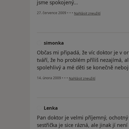
jsme spokojený...
podle názoru uživatele Váš účet b
27. července 2009
•
•
•
Nahlásit zneužití
simonka
S
Občas mi připadá, že víc doktor je v or
tváří, že ho problém příliš nezajímá, a
spolehlivý a mé děti se konečně nebojí
podle názoru uživatele simonka
14. února 2009
•
•
•
Nahlásit zneužití
Lenka
L
Pan doktor je velmi příjemný, ochotný
sestřička je sice rázná, ale jinak jí nen