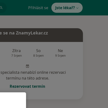
Přihlásit se
Jste lékař?
e se na ZnamyLekar.cz
Zítra
So
Ne
Po
Út
7 Srpen
8 Srpen
9 Srpen
10 Srpen
11 Srp
specialista nenabízí online rezervaci
termínu na této adrese.
Rezervovat termín