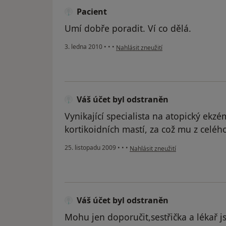
Pacient
Umí dobře poradit. Ví co dělá.
podle názoru uživatele Pacient
3. ledna 2010
•
•
•
Nahlásit zneužití
Váš účet byl odstraněn
Vynikající specialista na atopický ekzém
kortikoidních mastí, za což mu z celého
podle názoru uživatele Váš účet b
25. listopadu 2009
•
•
•
Nahlásit zneužití
Váš účet byl odstraněn
Mohu jen doporučit,sestřička a lékař 