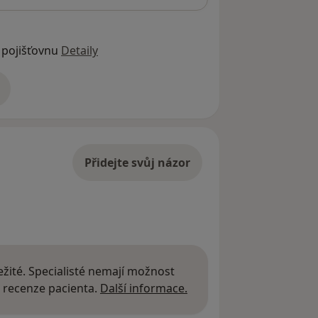
 pojišťovnu
Detaily
adrese
Přidejte svůj názor
žité. Specialisté nemají možnost
Další informace o názor
 recenze pacienta.
Další informace.