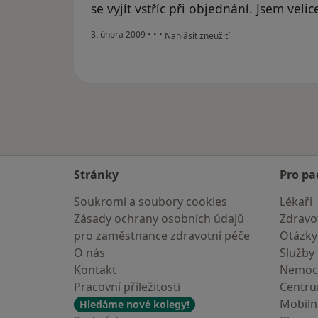
se vyjít vstříc při objednání. Jsem veli
podle názoru uživatele Lenka
3. února 2009
•
•
•
Nahlásit zneužití
Stránky
Pro pa
Soukromí a soubory cookies
Lékaři
Zásady ochrany osobních údajů
Zdravot
pro zaměstnance zdravotní péče
Otázky
O nás
Služby
Kontakt
Nemoc
Pracovní příležitosti
Centr
Mobilní
Hledáme nové kolegy!