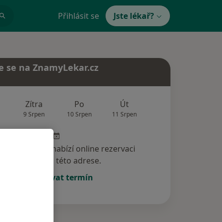
Přihlásit se
Jste lékař?
e se na ZnamyLekar.cz
Zítra
Po
Út
St
Čt
9 Srpen
10 Srpen
11 Srpen
12 Srpen
13 Srp
specialista nenabízí online rezervaci
termínu na této adrese.
Rezervovat termín