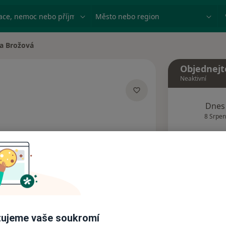
ace, nemoc nebo příjmení
Město nebo region
ka Brožová
ěsta
Objednejt
Neaktivní
alizacích
Dnes
8 Srpen
Tento 
Rezervovat termín
Názory pacientů (1)
ujeme vaše soukromí