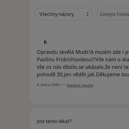
Hledejte v ná
P.
P
Opravdu skvělá Mudr.!A musím zde i poc
Pavlínu Fridrichovskou!!!Vše nám o dia
vše co nás děsilo,se ukázalo,že není ta
pohodě žít,jen vědět jak.Děkujeme tou
podle názoru uživatele P.
4. února 2009
•
•
•
Nahlásit zneužití
Jste tento lékař?