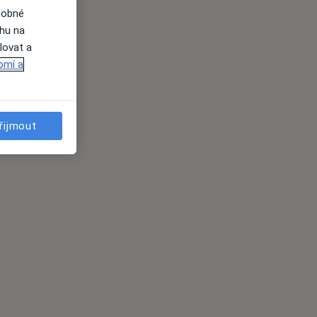
dobné
ahu na
lovat a
omí a
řijmout