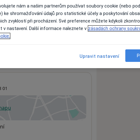
ovolujete nám a našim partnerům používat soubory cookie (nebo po
e) ke shromažďování údajů pro statistické účely a poskytování obs
ich zvyklostí při procházení. Své preference můžete kdykoli zkontro
ách nejsou k dispozici
t v nastavení. Další informace naleznete v
zásadách ochrany soukr
ádné informace o svých službách.
okie.
P
Upravit nastavení
 01
 mapu
 otevře v nové záložce
ní