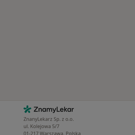
Kontakt
ZnamyLekar - Hlavní stránka
ZnanyLekarz Sp. z o.o.
ul. Kolejowa 5/7
01-217 Warszawa, Polska