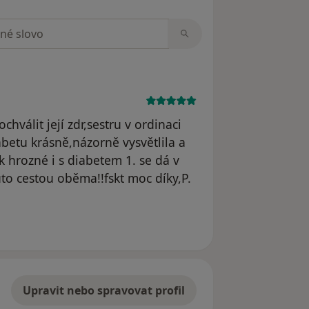
zorech
hválit její zdr,sestru v ordinaci
betu krásně,názorně vysvětlila a
k hrozné i s diabetem 1. se dá v
to cestou oběma!!fskt moc díky,P.
Upravit nebo spravovat profil