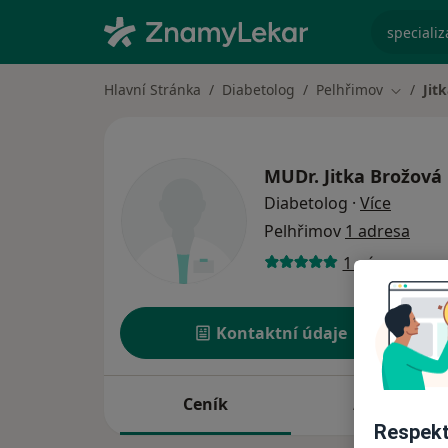
specializ
Hlavní Stránka
Diabetolog
Pelhřimov
Jit
Změna m
MUDr.
Jitka Brožová
o speci
Diabetolog
·
Více
Pelhřimov
1 adresa
1 názor
Kontaktní údaje
Ceník
Adresy
Respekt