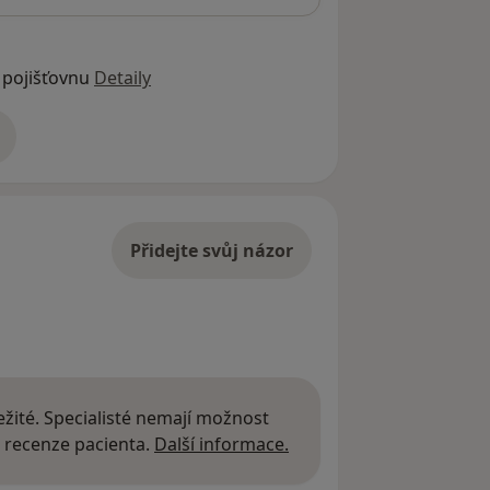
 pojišťovnu
Detaily
adrese
Přidejte svůj názor
žité. Specialisté nemají možnost
Další informace o názor
 recenze pacienta.
Další informace.