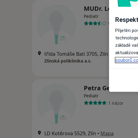
MUDr. Lenka Krac
Pediatr
Respekt
9 názorů
Přijetím p
technologi
základě vaš
aktualizova
třída Tomáše Bati 3705, Zlín
•
Mapa
souborů co
Zlínská poliklinika a.s.
Petra Gelnarová
Pediatr
1 názor
LD Kotěrova 5529, Zlín
•
Mapa