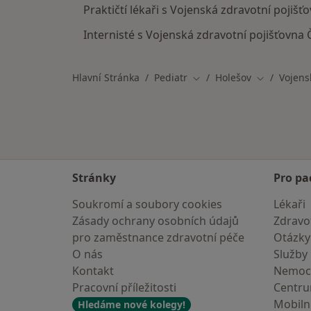
Praktičtí lékaři s Vojenská zdravotní pojiš
Internisté s Vojenská zdravotní pojišťovna
Hlavní Stránka
Pediatr
Holešov
Vojens
Změna města
Změna měs
Stránky
Pro pa
Soukromí a soubory cookies
Lékaři
Zásady ochrany osobních údajů
Zdravot
pro zaměstnance zdravotní péče
Otázky
O nás
Služby
Kontakt
Nemoc
Pracovní příležitosti
Centr
Mobilní
Hledáme nové kolegy!