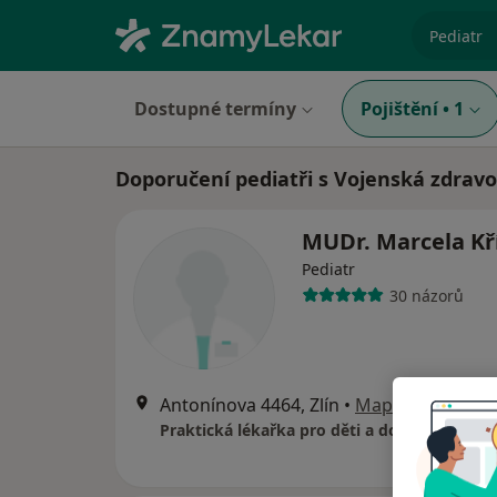
specializ
Dostupné termíny
Pojištění
•
1
Doporučení pediatři s Vojenská zdravo
MUDr. Marcela Kř
Pediatr
30 názorů
Antonínova 4464, Zlín
•
Mapa
Praktická lékařka pro děti a dorost