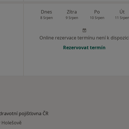
Dnes
Zítra
Po
Út
8 Srpen
9 Srpen
10 Srpen
11 Srpe
Online rezervace termínu není k dispozic
Rezervovat termín
zdravotní pojišťovna ČR
v Holešově