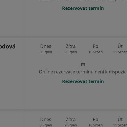
Rezervovat termín
odová
Dnes
Zítra
Po
Út
8 Srpen
9 Srpen
10 Srpen
11 Srpe
Online rezervace termínu není k dispozic
Rezervovat termín
Dnes
Zítra
Po
Út
8 Srpen
9 Srpen
10 Srpen
11 Srpe