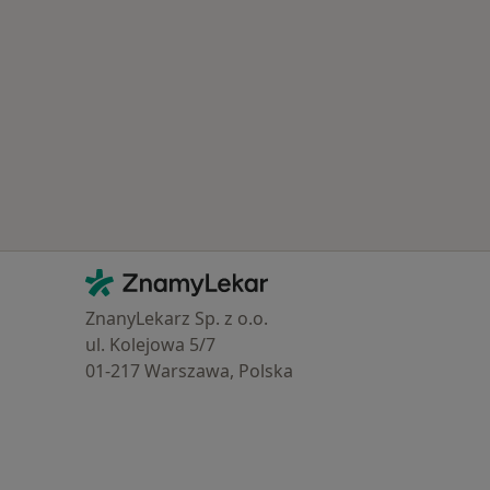
Kontakt
ZnamyLekar - Hlavní stránka
ZnanyLekarz Sp. z o.o.
ul. Kolejowa 5/7
01-217 Warszawa, Polska