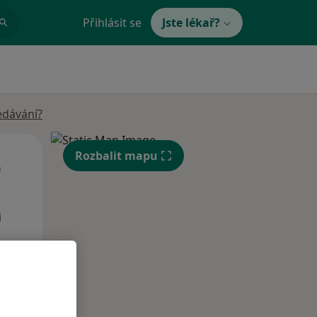
Přihlásit se
Jste lékař?
edávání?
St
Čt
Pá
Rozbalit mapu
n
12 Srpen
13 Srpen
14 Srpen
i