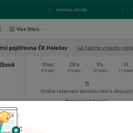
ace, nemoc nebo příjmení
Město nebo region
Více filtrů
tní pojišťovna ČR Holešov
Jak řadíme výsledky vyhl
ížová
Dnes
Zítra
Po
Út
8 Srpen
9 Srpen
10 Srpen
11 Srpe
Online rezervace termínu není k dispozic
Rezervovat termín