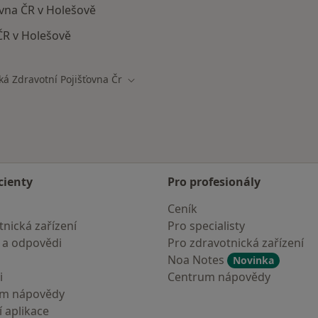
ťovna ČR v Holešově
 ČR v Holešově
ká Zdravotní Pojišťovna Čr
ta
Změna města
cienty
Pro profesionály
Ceník
nická zařízení
Pro specialisty
 a odpovědi
Pro zdravotnická zařízení
Noa Notes
Novinka
i
Centrum nápovědy
um nápovědy
 aplikace