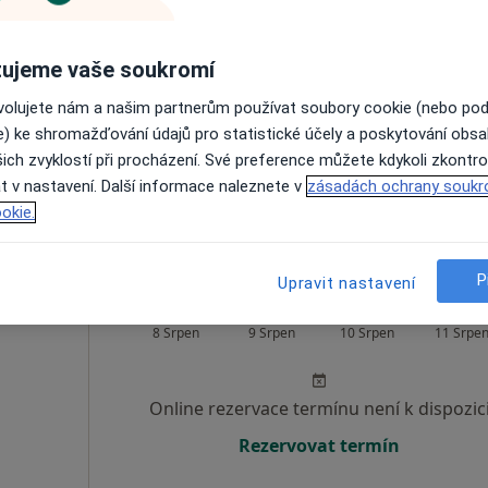
íková
Dnes
Zítra
Po
Út
8 Srpen
9 Srpen
10 Srpen
11 Srpe
ujeme vaše soukromí
ovolujete nám a našim partnerům používat soubory cookie (nebo po
Online rezervace termínu není k dispozic
e) ke shromažďování údajů pro statistické účely a poskytování obs
ich zvyklostí při procházení. Své preference můžete kdykoli zkontro
Rezervovat termín
t v nastavení. Další informace naleznete v
zásadách ochrany soukr
okie.
P
Upravit nastavení
Dnes
Zítra
Po
Út
8 Srpen
9 Srpen
10 Srpen
11 Srpe
Online rezervace termínu není k dispozic
Rezervovat termín