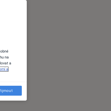
dobné
ahu na
lovat a
omí a
řijmout