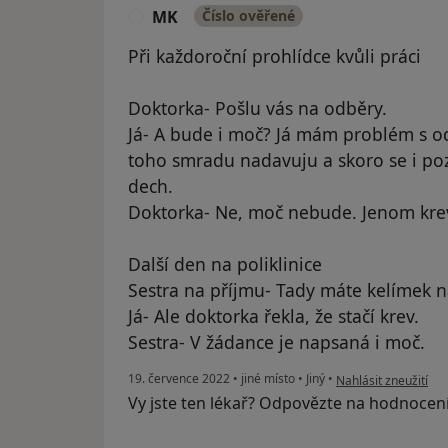
MK
Číslo ověřené
M
Při každoroční prohlídce kvůli práci
Doktorka- Pošlu vás na odběry.
Já- A bude i moč? Já mám problém s o
toho smradu nadavuju a skoro se i po
dech.
Doktorka- Ne, moč nebude. Jenom kre
Další den na poliklinice
Sestra na příjmu- Tady máte kelímek 
Já- Ale doktorka řekla, že stačí krev.
Sestra- V žádance je napsaná i moč.
podle názoru uživat
19. července 2022
•
jiné místo
•
Jiný
•
Nahlásit zneužití
Vy jste ten lékař? Odpovězte na hodnocen