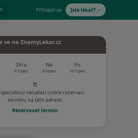
Přihlásit se
Jste lékař?
e se na ZnamyLekar.cz
Zítra
Ne
Po
Út
St
8 Srpen
9 Srpen
10 Srpen
11 Srpen
12 Srp
specialista nenabízí online rezervaci
termínu na této adrese.
Rezervovat termín