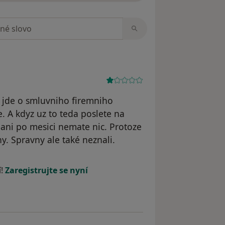
zorech
, jde o smluvniho firemniho
. A kdyz uz to teda poslete na
k ani po mesici nemate nic. Protoze
ny. Spravny ale také neznali.
e Snad naposledy
í!
Zaregistrujte se nyní