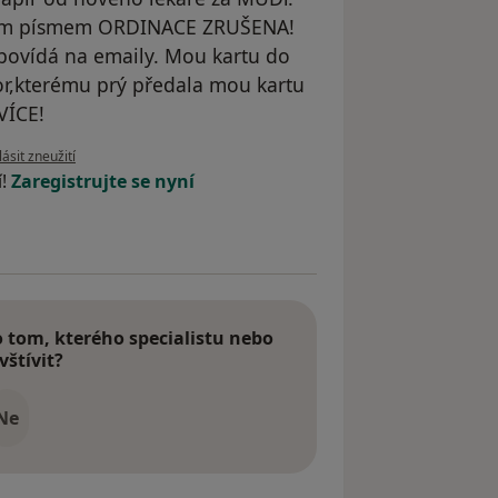
kým písmem ORDINACE ZRUŠENA!
povídá na emaily. Mou kartu do
or,kterému prý předala mou kartu
VÍCE!
e názoru uživatele Váš účet byl odstraněn
ásit zneužití
í!
Zaregistrujte se nyní
tom, kterého specialistu nebo
vštívit?
Ne