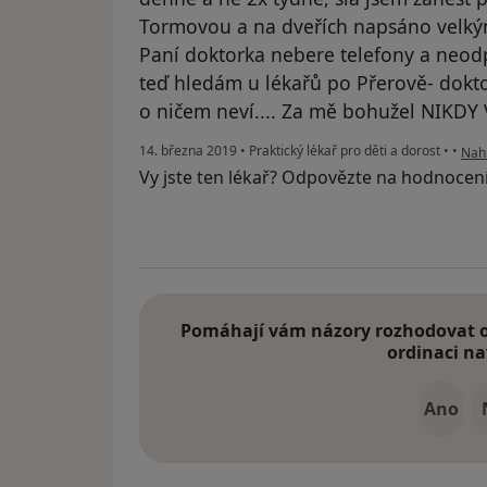
Tormovou a na dveřích napsáno vel
Paní doktorka nebere telefony a neod
teď hledám u lékařů po Přerově- dokt
o ničem neví.... Za mě bohužel NIKDY 
podl
14. března 2019
•
Praktický lékař pro děti a dorost
•
•
Nahl
Vy jste ten lékař? Odpovězte na hodnocen
Pomáhají vám názory rozhodovat o 
ordinaci na
Ano