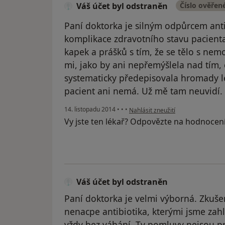
Váš účet byl odstraněn
Číslo ověřen
Paní doktorka je silným odpůrcem anti
komplikace zdravotního stavu pacien
kapek a prášků s tím, že se tělo s ne
mi, jako by ani nepřemýšlela nad tím, c
systematicky předepisovala hromady lé
pacient ani nemá. Už mě tam neuvidí.
podle názoru uživatele Váš účet b
14. listopadu 2014
•
•
•
Nahlásit zneužití
Vy jste ten lékař? Odpovězte na hodnocen
Váš účet byl odstraněn
Paní doktorka je velmi výborná. Zkuš
nenacpe antibiotika, kterými jsme zah
vždy bez váhání. Ty pomluvy nejsou pr