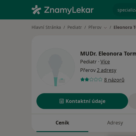
specializ
Hlavní Stránka
Pediatr
Přerov
Eleonora 
Změna města
MUDr.
Eleonora Tor
o specializ
Pediatr
·
Více
Přerov
2 adresy
8 názorů
Kontaktní údaje
Ceník
Adresy