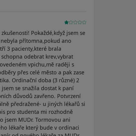
zkušenosti! Pokaždé,když jsem se
ka nebyla přítomna,pokud ano
í 3 pacienty,které brala
 schopna odebrat krev,vybrat
epovedeném vpichu,mě raději s
odběry přes celé město a pak zase
ika. Ordinační doba (3 různé) 2
 jsem se snažila dostat k paní
bních důvodů zavřeno. Potvrzení
ně předražené- u jiných lékařů si
odpis pro studenta mi rozhodně
 co jsem MUDr. Tormovou ani
ého lékaře který bude v ordinaci
papír od nového lékaře za MUDr.