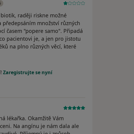
é
biotik, raději riskne možné
ta předepsáním množství různých
mocí časem "popere samo". Připadá
o pacientovi je, a jen pro jistotu
ků na plno různých věcí, které
yl odstraněn
í!
Zaregistrujte se nyní
ená lékařka. Okamžitě Vám
lceni. Na angínu je nám dala ale
avdivé. Příjemný je i způsob