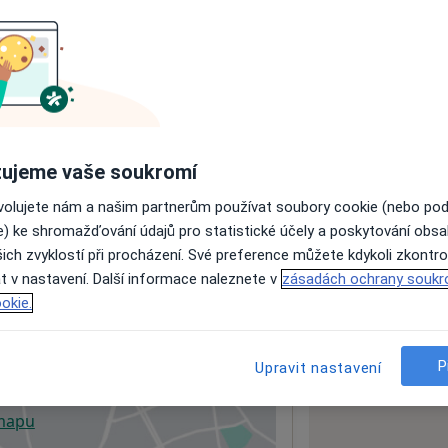
ách nejsou k dispozici
ádné informace o svých službách.
ujeme vaše soukromí
ovolujete nám a našim partnerům používat soubory cookie (nebo po
e) ke shromažďování údajů pro statistické účely a poskytování obs
ich zvyklostí při procházení. Své preference můžete kdykoli zkontro
t v nastavení. Další informace naleznete v
zásadách ochrany soukr
okie.
P
Upravit nastavení
 mapu
 otevře v nové záložce