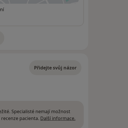
ní
adrese
Přidejte svůj názor
žité. Specialisté nemají možnost
Další informace o názor
 recenze pacienta.
Další informace.