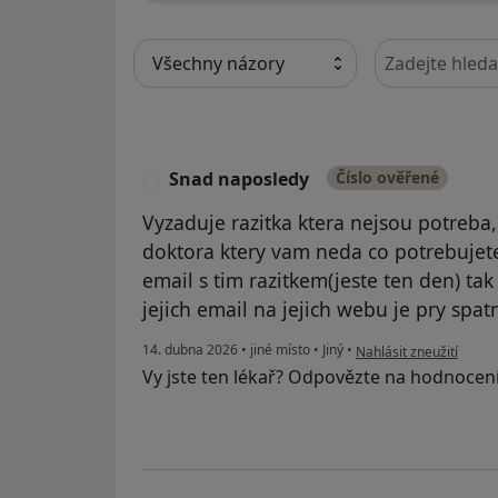
Hledejte v ná
Snad naposledy
Číslo ověřené
S
Vyzaduje razitka ktera nejsou potreba
doktora ktery vam neda co potrebujete
email s tim razitkem(jeste ten den) ta
jejich email na jejich webu je pry spat
podle názoru uživatel
14. dubna 2026
•
jiné místo
•
Jiný
•
Nahlásit zneužití
Vy jste ten lékař? Odpovězte na hodnocen