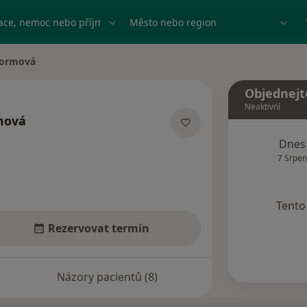
ace, nemoc nebo příjmení
Město nebo region
Tormová
Objednejt
Neaktivní
mová
acích
Dnes
7 Srpen
Tento 
Rezervovat termín
Názory pacientů (8)