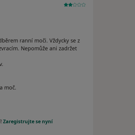
dběrem ranní moči. Vždycky se z
zvracím. Nepomůže ani zadržet
v.
na moč.
ele MK
í!
Zaregistrujte se nyní