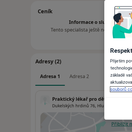
Ceník
Informace o službách a cen
Tento specialista ještě nepřidával ž
Respekt
Adresy (2)
Přijetím p
technologi
základě vaš
Adresa 1
Adresa 2
aktualizova
souborů co
Praktický lékař pro děti a dorost
Dukelských hrdinů 76,
Hlubočky
78361
Přiblížit
se