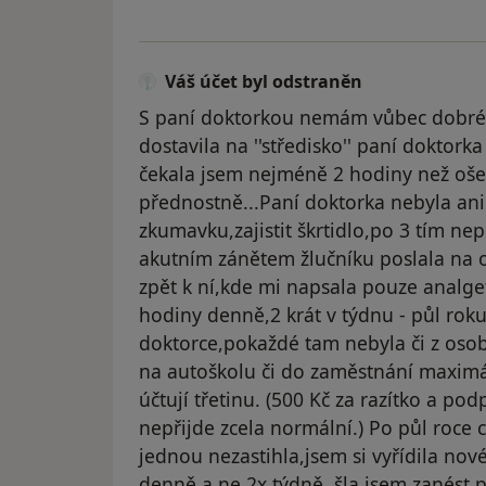
Váš účet byl odstraněn
S paní doktorkou nemám vůbec dobré 
dostavila na ''středisko'' paní doktor
čekala jsem nejméně 2 hodiny než ošetř
přednostně...Paní doktorka nebyla ani
zkumavku,zajistit škrtidlo,po 3 tím n
akutním zánětem žlučníku poslala na 
zpět k ní,kde mi napsala pouze analget
hodiny denně,2 krát v týdnu - půl roku
doktorce,pokaždé tam nebyla či z oso
na autoškolu či do zaměstnání maximál
účtují třetinu. (500 Kč za razítko a p
nepřijde zcela normální.) Po půl roce
jednou nezastihla,jsem si vyřídila nov
denně a ne 2x týdně, šla jsem zanést 