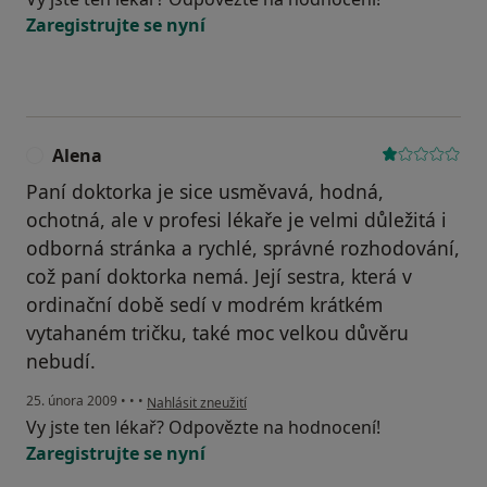
Zaregistrujte se nyní
Alena
A
Paní doktorka je sice usměvavá, hodná,
ochotná, ale v profesi lékaře je velmi důležitá i
odborná stránka a rychlé, správné rozhodování,
což paní doktorka nemá. Její sestra, která v
ordinační době sedí v modrém krátkém
vytahaném tričku, také moc velkou důvěru
nebudí.
podle názoru uživatele Alena
25. února 2009
•
•
•
Nahlásit zneužití
Vy jste ten lékař? Odpovězte na hodnocení!
Zaregistrujte se nyní