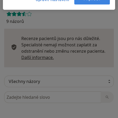
9 názorů
Recenze pacientů jsou pro nás důležité.
Specialisté nemají možnost zaplatit za
odstranění nebo změnu recenze pacienta.
Další informace o názorech
Další informace.
Hledejte v názorech