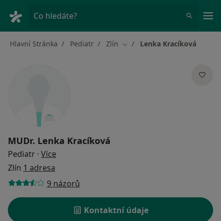
Hla
Co hledáte?
Hlavní Stránka
Pediatr
Zlín
Lenka Kracíková
Změna města
MUDr.
Lenka Kracíková
o specializacích
Pediatr
·
Více
Zlín
1 adresa
9 názorů
Kontaktní údaje