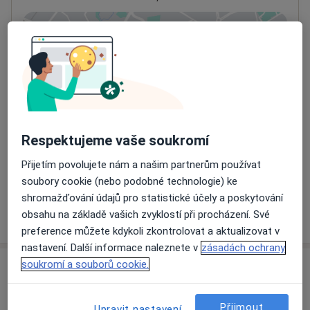
Přiblížit mapu
se otevře v nové záložce
Dostupnost
Na této adrese online kalendář není aktivní
Co mám v takové situaci udělat?
Respektujeme vaše soukromí
Způsoby platby (soukromé návštěvy)
Na teto adrese lékař přijímá pacienty na pojišťovnu
Přijetím povolujete nám a našim partnerům používat
Detaily
soubory cookie (nebo podobné technologie) ke
shromažďování údajů pro statistické účely a poskytování
Více
obsahu na základě vašich zvyklostí při procházení. Své
o adrese
preference můžete kdykoli zkontrolovat a aktualizovat v
nastavení. Další informace naleznete v
zásadách ochrany
soukromí a souborů cookie.
Názory
Přidejte svůj názor
Přijmout
Upravit nastavení