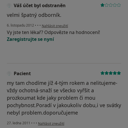
Váš účet byl odstraněn
velmi špatný odborník.
podle názoru uživatele Váš účet byl odstraněn
6. listopadu 2012
•
•
•
Nahlásit zneužití
Vy jste ten lékař? Odpovězte na hodnocení!
Zaregistrujte se nyní
Pacient
my tam chodíme jíž 4-tým rokem a nelitujeme-
vždy ochotná-snaží se všecko vyřšit a
prozkoumat kde jaky problem či mou
pochybnost.Poradí v jakoukoliv dobu,i ve svátky
nebyl problem.doporučujeme
podle názoru uživatele Pacient
27. ledna 2011
•
•
•
Nahlásit zneužití