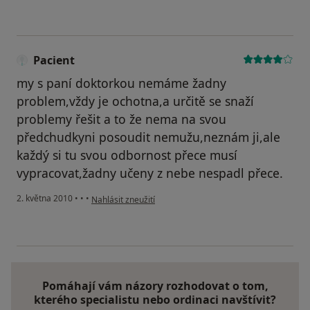
Pacient
my s paní doktorkou nemáme žadny
problem,vždy je ochotna,a určitě se snaží
problemy řešit a to že nema na svou
předchudkyni posoudit nemužu,neznám ji,ale
každý si tu svou odbornost přece musí
vypracovat,žadny učeny z nebe nespadl přece.
podle názoru uživatele Pacient
2. května 2010
•
•
•
Nahlásit zneužití
Pomáhají vám názory rozhodovat o tom,
kterého specialistu nebo ordinaci navštívit?