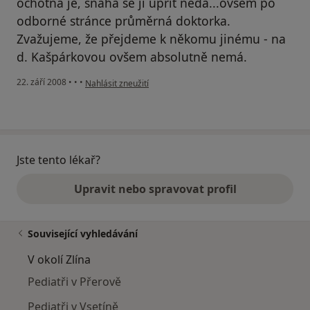
ochotná je, snaha se jí upřít nedá...ovšem po
odborné stránce průměrná doktorka.
Zvažujeme, že přejdeme k někomu jinému - na
d. Kašpárkovou ovšem absolutně nemá.
podle názoru uživatele Allcast
22. září 2008
•
•
•
Nahlásit zneužití
Jste tento lékař?
Upravit nebo spravovat profil
Související vyhledávání
V okolí Zlína
Pediatři v Přerově
Pediatři v Vsetíně