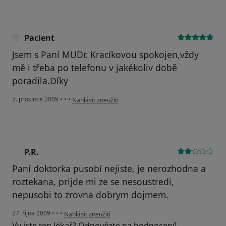
Pacient
Jsem s Paní MUDr. Kracíkovou spokojen,vždy
mě i třeba po telefonu v jakékoliv době
poradila.Díky
podle názoru uživatele Pacient
7. prosince 2009
•
•
•
Nahlásit zneužití
P.R.
P
Paní doktorka pusobí nejiste, je nerozhodna a
roztekana, prijde mi ze se nesoustredi,
nepusobi to zrovna dobrym dojmem.
podle názoru uživatele P.R.
27. října 2009
•
•
•
Nahlásit zneužití
Vy jste ten lékař? Odpovězte na hodnocení!