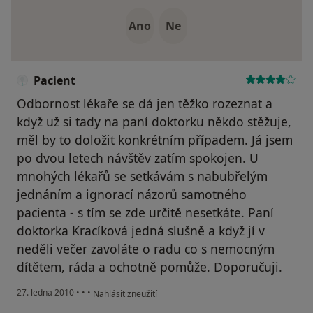
Ano
Ne
Pacient
Odbornost lékaře se dá jen těžko rozeznat a
když už si tady na paní doktorku někdo stěžuje,
měl by to doložit konkrétním případem. Já jsem
po dvou letech návštěv zatím spokojen. U
mnohých lékařů se setkávám s nabubřelým
jednáním a ignorací názorů samotného
pacienta - s tím se zde určitě nesetkáte. Paní
doktorka Kracíková jedná slušně a když jí v
neděli večer zavoláte o radu co s nemocným
dítětem, ráda a ochotně pomůže. Doporučuji.
podle názoru uživatele Pacient
27. ledna 2010
•
•
•
Nahlásit zneužití