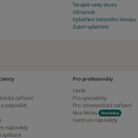
Terapie vady skusu
Ultrazvuk
Vyšetření čelistního kloubu
Zubní vyšetření
cienty
Pro profesionály
Ceník
nická zařízení
Pro specialisty
 a odpovědi
Pro zdravotnická zařízení
Noa Notes
Novinka
i
Centrum nápovědy
um nápovědy
 aplikace