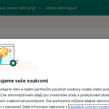
ace, nemoc nebo příjmení
Město nebo region
stů
Mikrochirurgie
Mikroskopické vyšetření
Odkrytí persistujícího doč
ujeme vaše soukromí
Odstranění abscesu
Odstranění cysty
ovolujete nám a našim partnerům používat soubory cookie (nebo po
Odstranění stehů
e) ke shromažďování údajů pro statistické účely a poskytování obs
Operace šlachy
ich zvyklostí při procházení. Své preference můžete kdykoli zkontro
Ortodoncie dětí a dospělýc
t v nastavení. Další informace naleznete v
zásadách ochrany soukr