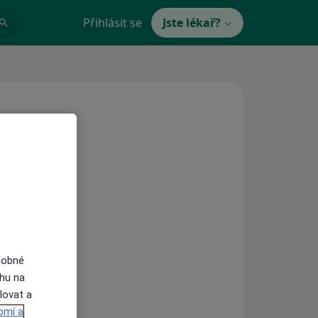
Přihlásit se
Jste lékař?
asného zubu
dobné
ahu na
lovat a
h
omí a