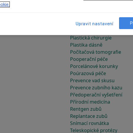
Ortodontické konzultace
okie.
Ortodontické mini implantá
Ošetření kořenových kanál
Ošetření v celkové anestezii
P
Upravit nastavení
Ošetření zubního kazu
Plastická chirurgie
Plastika dásně
Počítačová tomografie
Pooperační péče
Porcelánové korunky
Poúrazová péče
Prevence vad skusu
Prevence zubního kazu
Předoperační vyšetření
Přírodní medicína
Rentgen zubů
Replantace zubů
Snímací rovnátka
Teleskopické protézy