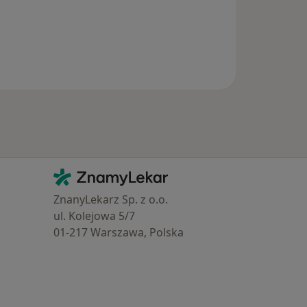
Kontakt
ZnamyLekar - Hlavní stránka
ZnanyLekarz Sp. z o.o.
ul. Kolejowa 5/7
01-217 Warszawa, Polska