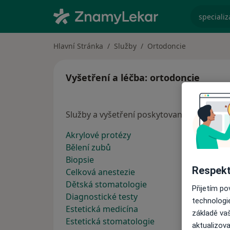
specializ
Hlavní Stránka
Služby
Ortodoncie
Vyšetření a léčba: ortodoncie
Služby a vyšetření poskytované ortodonti
Akrylové protézy
Bělení zubů
Biopsie
Respekt
Celková anestezie
Dětská stomatologie
Přijetím p
Diagnostické testy
technologi
Estetická medicína
základě vaš
Estetická stomatologie
aktualizova