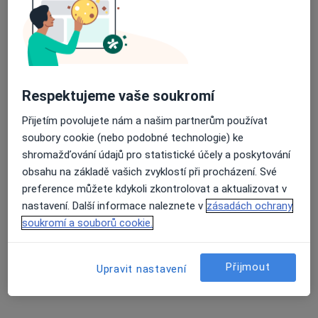
Karel Zdeněk
Průměrné hodnocení na Apple a Play Store 4.5
Ortodontista
Beroun
Respektujeme vaše soukromí
Marie Pokorná
Přijetím povolujete nám a našim partnerům používat
soubory cookie (nebo podobné technologie) ke
Ortodontista
shromažďování údajů pro statistické účely a poskytování
Blansko
obsahu na základě vašich zvyklostí při procházení. Své
preference můžete kdykoli zkontrolovat a aktualizovat v
nastavení. Další informace naleznete v
zásadách ochrany
Jan Pokorný
soukromí a souborů cookie.
Ortodontista
Blansko
Přijmout
Upravit nastavení
Jana Česánková