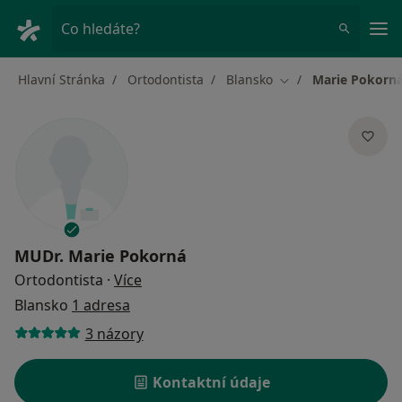
Hla
Co hledáte?
Hlavní Stránka
Ortodontista
Blansko
Marie Pokorn
Změna města
MUDr.
Marie Pokorná
o specializacích
Ortodontista
·
Více
Blansko
1 adresa
3 názory
Kontaktní údaje