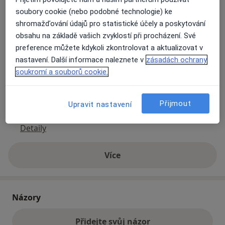
soubory cookie (nebo podobné technologie) ke
shromažďování údajů pro statistické účely a poskytování
Přiblížit mapu
se otevře v nové záložce
obsahu na základě vašich zvyklostí při procházení. Své
preference můžete kdykoli zkontrolovat a aktualizovat v
Dostupnost
Na této adrese online kalendář není aktivní
nastavení. Další informace naleznete v
zásadách ochrany
soukromí a souborů cookie.
Co mám v takové situaci udělat?
Způsoby platby (soukromé návštěvy)
Přijmout
Upravit nastavení
Na teto adrese lékař přijímá pacienty na pojišťovnu
Detaily
Více
o adrese
Názory
Přidejte svůj názor