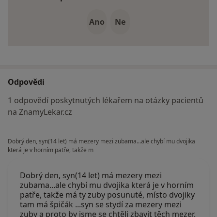
Ano
Ne
Odpovědi
1 odpovědí poskytnutých lékařem na otázky pacientů
na ZnamyLekar.cz
Dobrý den, syn(14 let) má mezery mezi zubama...ale chybí mu dvojika
která je v horním patře, takže m
Dobrý den, syn(14 let) má mezery mezi
zubama...ale chybí mu dvojika která je v horním
patře, takže má ty zuby posunuté, místo dvojiky
tam má špičák ...syn se stydí za mezery mezi
zuby a proto by jsme se chtěli zbavit těch mezer.