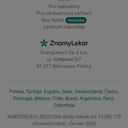
Pro specialisty
Pro zdravotnická zařízení
Noa Notes
Novinka
Centrum nápovědy
Kontakt
ZnamyLekar - Hlavní stránka
ZnanyLekarz Sp. z o.o.
ul. Kolejowa 5/7
01-217 Warszawa, Polska
se otevře v nové záložce
se otevře v nové záložce
se otevře v nové záložce
se otevře v nové záložce
se otevře v 
se o
Polska
,
Türkiye
,
España
,
Italia
,
Deutschland
,
Česko
,
se otevře v nové záložce
se otevře v nové záložce
se otevře v nové záložce
se otevře v nové záložc
se otevře v 
se ote
Portugal
,
México
,
Chile
,
Brasil
,
Argentina
,
Perú
,
se otevře v nové záložce
Colombia
NAŘÍZENÍ (EU) 2022/2065 (DSA) článek 24: 15.395.179
uživatelů/měsíc - Červen 2026