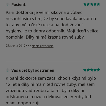
Pacient
Paní doktorka je velmi šikovná a vůbec
nesouhlasím s tím, že by si nedávala pozor na
to, aby měla čisté ruce a na dodržování
hygieny. Je to dobrý odborník. Mojí dceři velice
pomohla. Díky ní má krásné rovné zuby.
podle názoru uživatele Pacient
25. srpna 2010
•
•
•
Nahlásit zneužití
Váš účet byl odstraněn
K pani doktorce sem zacal chodit kdyz mi bylo
12 let a diky ni mam ted rovne zuby. mel sem
vrozenou vadu zubu a ta mi byla diky ni
odstranena. muzu ji dekovat, ze ty zuby ted
mam. doporucuji.