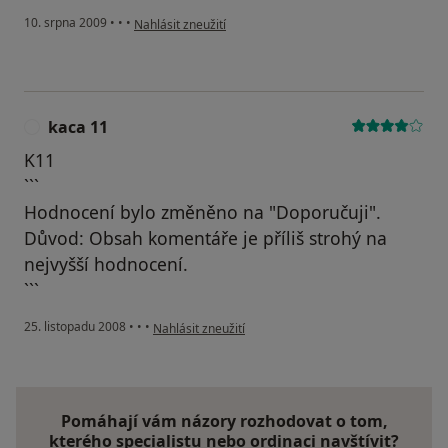
podle názoru uživatele Váš účet byl odstraněn
10. srpna 2009
•
•
•
Nahlásit zneužití
kaca 11
K
K11
```
Hodnocení bylo změněno na "Doporučuji".
Důvod: Obsah komentáře je příliš strohý na
nejvyšší hodnocení.
```
podle názoru uživatele kaca 11
25. listopadu 2008
•
•
•
Nahlásit zneužití
Pomáhají vám názory rozhodovat o tom,
kterého specialistu nebo ordinaci navštívit?