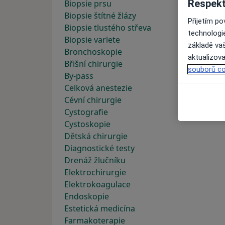
Respekt
Biopsie prsu
Biopsie štítné žlázy
Přijetím p
Biopsie tlustého střeva
technologi
Biopsie varlete
základě vaš
Bronchoskopie
aktualizova
Břišní chirurgie
souborů co
By-pass
Celková anestezie
Cévní chirurgie
Cystografie
Cystoskopie
Dětská chirurgie
Diagnostické testy
Drenáž žlučníku
Elektrochirurgie
Elektrokoagulace
Endoskopie
Estetická medicína
Farmakoterapie