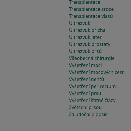
Transplantace
Transplantace srdce
Transplantace vlasů
Ultrazvuk
Ultrazvuk břicha
Ultrazvuk jater
Ultrazvuk prostaty
Ultrazvuk prsů
Všeobecná chirurgie
Vyšetření moči
Vyšetření močových cest
Vyšetření nehtů
Vyšetření per rectum
Vyšetření prsu
Vyšetření štítné žlázy
Zvětšení prsou
Žaludeční biopsie