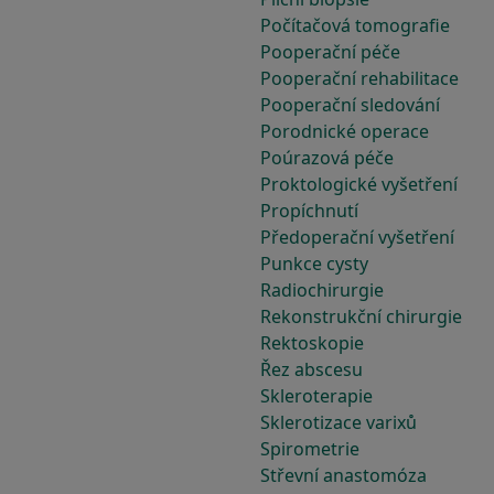
Počítačová tomografie
Pooperační péče
Pooperační rehabilitace
Pooperační sledování
Porodnické operace
Poúrazová péče
Proktologické vyšetření
Propíchnutí
Předoperační vyšetření
Punkce cysty
Radiochirurgie
Rekonstrukční chirurgie
Rektoskopie
Řez abscesu
Skleroterapie
Sklerotizace varixů
Spirometrie
Střevní anastomóza