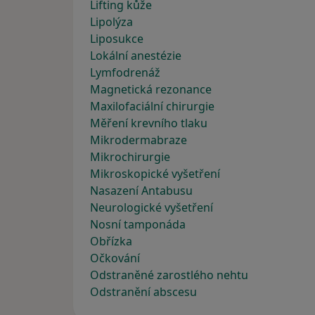
Lifting kůže
Lipolýza
Liposukce
Lokální anestézie
Lymfodrenáž
Magnetická rezonance
Maxilofaciální chirurgie
Měření krevního tlaku
Mikrodermabraze
Mikrochirurgie
Mikroskopické vyšetření
Nasazení Antabusu
Neurologické vyšetření
Nosní tamponáda
Obřízka
Očkování
Odstraněné zarostlého nehtu
Odstranění abscesu