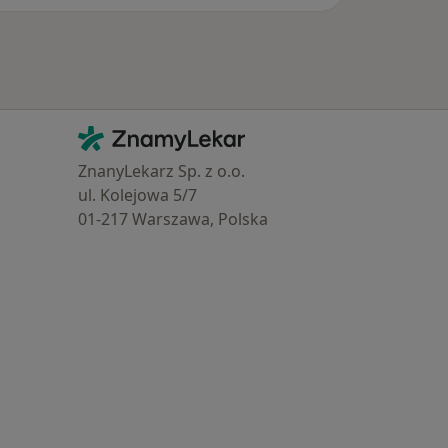
Kontakt
ZnamyLekar - Hlavní stránka
ZnanyLekarz Sp. z o.o.
ul. Kolejowa 5/7
01-217 Warszawa, Polska