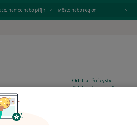
ace, nemoc nebo příjmení
Město nebo region
Odstranění cysty
Odstranění ganglionu
Odstranění hemoroidů
Odstranění ledviny / nefrek
Odstranění lymfatické uzlin
Odstranění mandlí
Odstranění močového měc
Odstranění nádorové léze