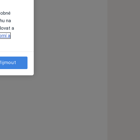
dobné
ahu na
lovat a
raktury
omí a
řijmout