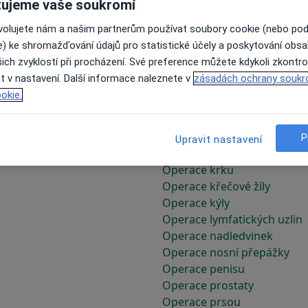
ujeme vaše soukromí
Odstranění polyů
Odstranění prsní žlázy
ovolujete nám a našim partnerům používat soubory cookie (nebo po
Odstranění stehů
e) ke shromažďování údajů pro statistické účely a poskytování obs
Onkologická diagnostika
ich zvyklostí při procházení. Své preference můžete kdykoli zkontro
Operace dupuytrenovy kont
t v nastavení. Další informace naleznete v
zásadách ochrany soukr
Operace fimózy
okie.
Operace hrtanu
Operace hypospadie
Operace jater
P
Upravit nastavení
Operace konečníku
Operace krku
Operace křečové žíly
Operace kýly
Operace lymfatických uzlin
Operace nadledvinek
Operace nosní přepážky
Operace penisu
Operace prostaty
Operace prsou