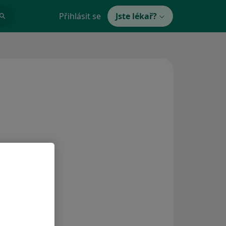
Přihlásit se
Jste lékař?
tomie
y
hýře