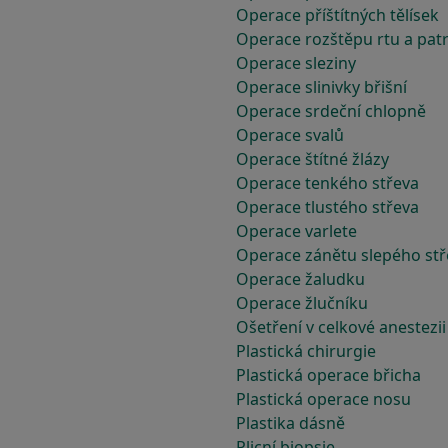
Operace příštítných tělísek
Operace rozštěpu rtu a pat
Operace sleziny
Operace slinivky břišní
Operace srdeční chlopně
Operace svalů
Operace štítné žlázy
Operace tenkého střeva
Operace tlustého střeva
Operace varlete
Operace zánětu slepého stř
Operace žaludku
Operace žlučníku
Ošetření v celkové anestezii
Plastická chirurgie
Plastická operace břicha
Plastická operace nosu
Plastika dásně
Plicní biopsie