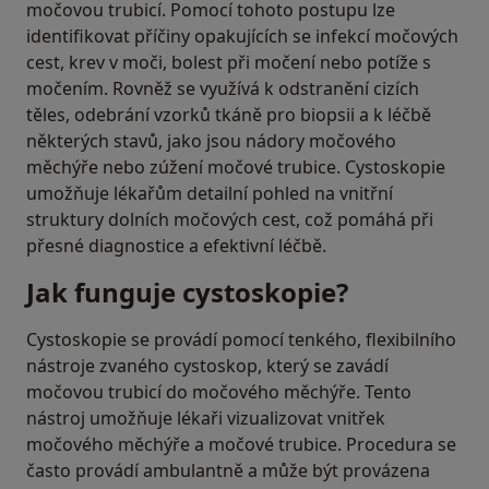
močovou trubicí. Pomocí tohoto postupu lze
identifikovat příčiny opakujících se infekcí močových
cest, krev v moči, bolest při močení nebo potíže s
močením. Rovněž se využívá k odstranění cizích
těles, odebrání vzorků tkáně pro biopsii a k léčbě
některých stavů, jako jsou nádory močového
měchýře nebo zúžení močové trubice. Cystoskopie
umožňuje lékařům detailní pohled na vnitřní
struktury dolních močových cest, což pomáhá při
přesné diagnostice a efektivní léčbě.
Jak funguje cystoskopie?
Cystoskopie se provádí pomocí tenkého, flexibilního
nástroje zvaného cystoskop, který se zavádí
močovou trubicí do močového měchýře. Tento
nástroj umožňuje lékaři vizualizovat vnitřek
močového měchýře a močové trubice. Procedura se
často provádí ambulantně a může být provázena