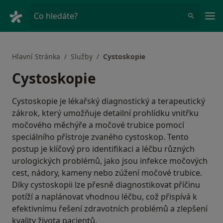
Hla
Co hledáte?
Hlavní Stránka
Služby
Cystoskopie
Cystoskopie
Cystoskopie je lékařský diagnostický a terapeutický
zákrok, který umožňuje detailní prohlídku vnitřku
močového měchýře a močové trubice pomocí
speciálního přístroje zvaného cystoskop. Tento
postup je klíčový pro identifikaci a léčbu různých
urologických problémů, jako jsou infekce močových
cest, nádory, kameny nebo zúžení močové trubice.
Díky cystoskopii lze přesně diagnostikovat příčinu
potíží a naplánovat vhodnou léčbu, což přispívá k
efektivnímu řešení zdravotních problémů a zlepšení
kvality života pacientů.