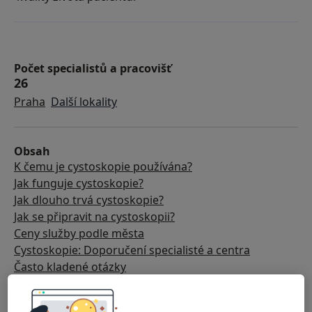
Počet specialistů a pracovišť
26
Praha
Další lokality
Obsah
K čemu je cystoskopie používána?
Jak funguje cystoskopie?
Jak dlouho trvá cystoskopie?
Jak se připravit na cystoskopii?
Ceny služby podle města
Cystoskopie: Doporučení specialisté a centra
Často kladené otázky