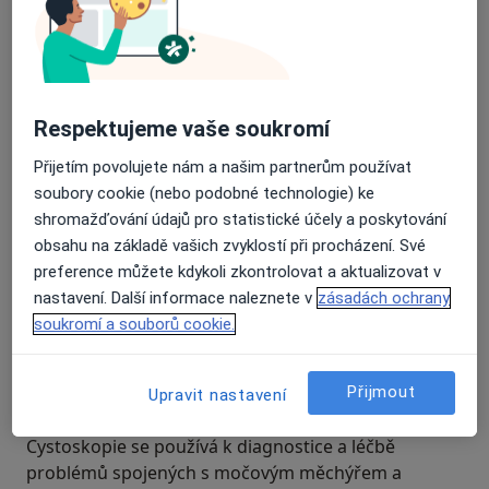
Respektujeme vaše soukromí
Přijetím povolujete nám a našim partnerům používat
soubory cookie (nebo podobné technologie) ke
shromažďování údajů pro statistické účely a poskytování
obsahu na základě vašich zvyklostí při procházení. Své
preference můžete kdykoli zkontrolovat a aktualizovat v
nastavení. Další informace naleznete v
zásadách ochrany
soukromí a souborů cookie.
K čemu je cystoskopie
používána?
Přijmout
Upravit nastavení
Cystoskopie se používá k diagnostice a léčbě
problémů spojených s močovým měchýřem a