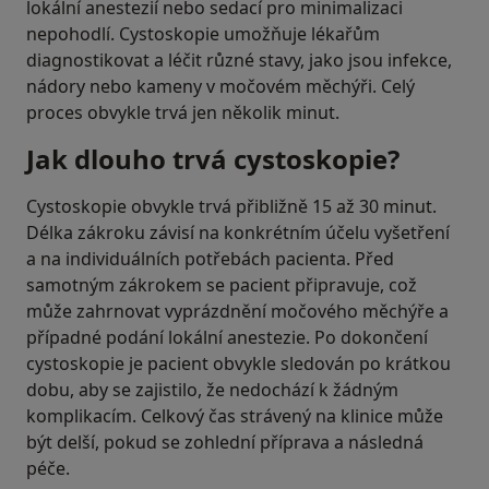
lokální anestezií nebo sedací pro minimalizaci
nepohodlí. Cystoskopie umožňuje lékařům
diagnostikovat a léčit různé stavy, jako jsou infekce,
nádory nebo kameny v močovém měchýři. Celý
proces obvykle trvá jen několik minut.
Jak dlouho trvá cystoskopie?
Cystoskopie obvykle trvá přibližně 15 až 30 minut.
Délka zákroku závisí na konkrétním účelu vyšetření
a na individuálních potřebách pacienta. Před
samotným zákrokem se pacient připravuje, což
může zahrnovat vyprázdnění močového měchýře a
případné podání lokální anestezie. Po dokončení
cystoskopie je pacient obvykle sledován po krátkou
dobu, aby se zajistilo, že nedochází k žádným
komplikacím. Celkový čas strávený na klinice může
být delší, pokud se zohlední příprava a následná
péče.