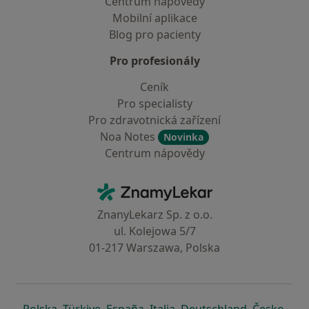
Centrum nápovědy
Mobilní aplikace
Blog pro pacienty
Pro profesionály
Ceník
Pro specialisty
Pro zdravotnická zařízení
Noa Notes
Novinka
Centrum nápovědy
Kontakt
ZnamyLekar - Hlavní stránka
ZnanyLekarz Sp. z o.o.
ul. Kolejowa 5/7
01-217 Warszawa, Polska
se otevře v nové záložce
se otevře v nové záložce
se otevře v nové záložce
se otevře v nové záložce
se otevře v 
se o