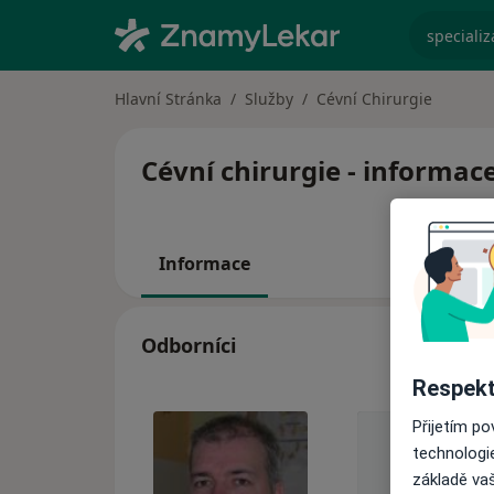
specializ
Hlavní Stránka
Služby
Cévní Chirurgie
Cévní chirurgie - informace
Informace
Odborníci
Respekt
Přijetím p
technologi
základě vaš