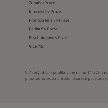
Zubaři v Praze
Internisté v Praze
Praktičtí lékaři v Praze
Pediatři v Praze
Psychologové v Praze
Více (15)
Více v kategorii: Nejčastěji vyhledáva
Veškerý obsah publikovaný na portálu ZnamyL
plnohodnotnou náhradu lékařské péče poskyt