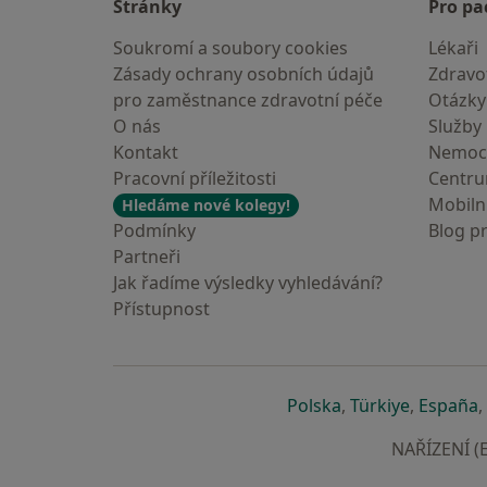
Stránky
Pro pa
Soukromí a soubory cookies
Lékaři
Zásady ochrany osobních údajů
Zdravot
pro zaměstnance zdravotní péče
Otázky
O nás
Služby
Kontakt
Nemoc
Pracovní příležitosti
Centr
Mobilní
Hledáme nové kolegy!
Podmínky
Blog p
Partneři
Jak řadíme výsledky vyhledávání?
Přístupnost
se otevře v nové 
se otevře
s
Polska
,
Türkiye
,
España
,
NAŘÍZENÍ (E