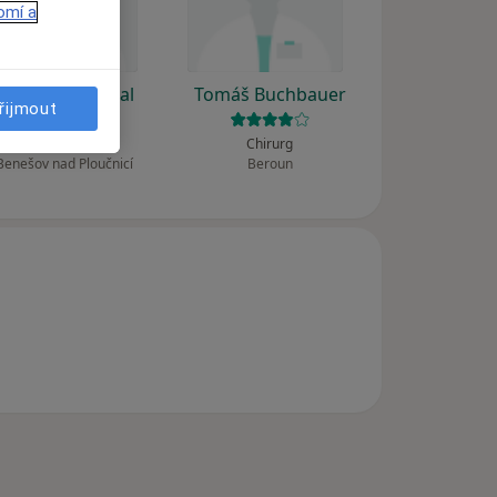
omí a
Antonín Zamykal
Tomáš Buchbauer
řijmout
Pediatr, Chirurg
Chirurg
Benešov nad Ploučnicí
Beroun