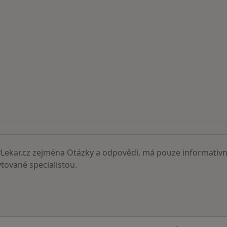
ní lékaři
ekar.cz zejména Otázky a odpovědi, má pouze informativní
ované specialistou.