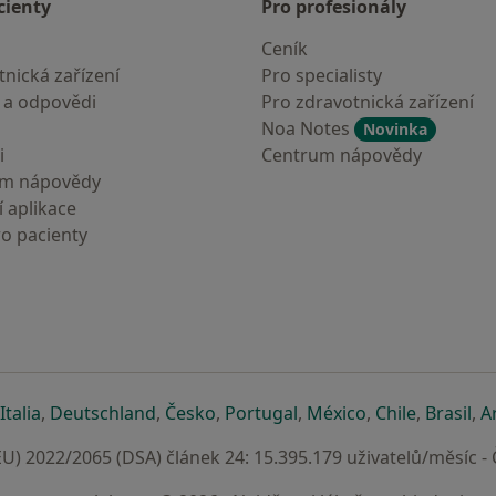
cienty
Pro profesionály
Ceník
nická zařízení
Pro specialisty
 a odpovědi
Pro zdravotnická zařízení
Noa Notes
Novinka
i
Centrum nápovědy
um nápovědy
 aplikace
ro pacienty
záložce
 v nové záložce
e otevře v nové záložce
se otevře v nové záložce
se otevře v nové záložce
se otevře v nové záložce
se otevře v nové záložc
se otevře v nov
se otevře
se 
Italia
,
Deutschland
,
Česko
,
Portugal
,
México
,
Chile
,
Brasil
,
A
U) 2022/2065 (DSA) článek 24: 15.395.179 uživatelů/měsíc -