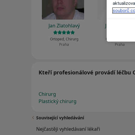
aktualizova
souborů co
Jan Zlatohlavý
Josef Mráček
Ortoped, Chirurg
Ortoped, Chirurg
Praha
Praha
Kteří profesionálové provádí léčbu 
Chirurg
Plastický chirurg
Související vyhledávání
Nejčastěji vyhledávaní lékaři