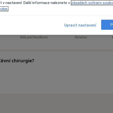
t v nastavení. Další informace naleznete v
zásadách ochrany soukr
okie.
Josef Kříž
František Rousek
P
Upravit nastavení
Chirurg
Chirurg
Bělá pod Bezdězem
Benešov
Cévní chirurgie?