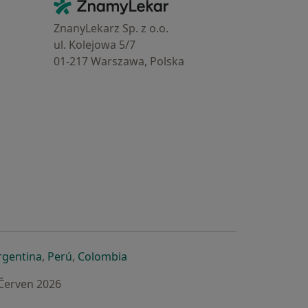
Kontakt
ZnamyLekar - Hlavní stránka
ZnanyLekarz Sp. z o.o.
ul. Kolejowa 5/7
01-217 Warszawa, Polska
e
é záložce
 v nové záložce
otevře v nové záložce
se otevře v nové záložce
se otevře v nové záložce
se otevře v nové záložce
rgentina
,
Perú
,
Colombia
 Červen 2026