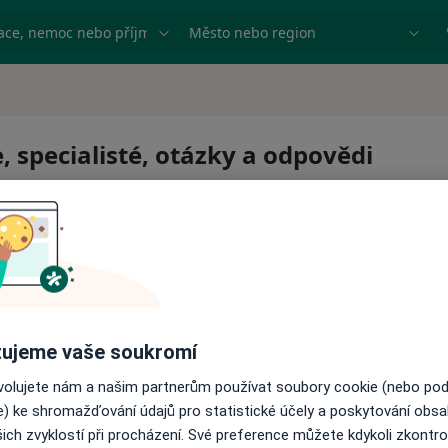
ace, nemoc nebo příjmení
Město nebo region
, specialisté, otázky a odpovědi
ujeme vaše soukromí
ovolujete nám a našim partnerům používat soubory cookie (nebo po
e) ke shromažďování údajů pro statistické účely a poskytování obs
ich zvyklostí při procházení. Své preference můžete kdykoli zkontro