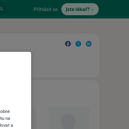
Přihlásit se
Jste lékař?
dobné
ahu na
lovat a