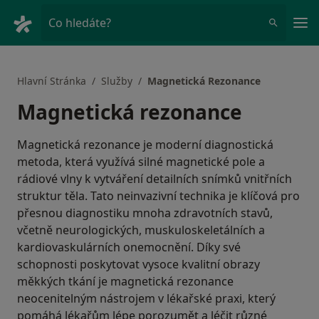
Hla
Co hledáte?
Hlavní Stránka
Služby
Magnetická Rezonance
Magnetická rezonance
Magnetická rezonance je moderní diagnostická
metoda, která využívá silné magnetické pole a
rádiové vlny k vytváření detailních snímků vnitřních
struktur těla. Tato neinvazivní technika je klíčová pro
přesnou diagnostiku mnoha zdravotních stavů,
včetně neurologických, muskuloskeletálních a
kardiovaskulárních onemocnění. Díky své
schopnosti poskytovat vysoce kvalitní obrazy
měkkých tkání je magnetická rezonance
neocenitelným nástrojem v lékařské praxi, který
pomáhá lékařům lépe porozumět a léčit různé