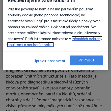
Respektujeme vaše soukromí
Přijetím povolujete nám a našim partnerům používat
soubory cookie (nebo podobné technologie) ke
shromažďování údajů pro statistické účely a poskytování
obsahu na základě vašich zvyklostí při procházení. Své
preference můžete kdykoli zkontrolovat a aktualizovat v
nastavení. Další informace naleznete v
zásadách ochrany
soukromí a souborů cookie.
K čemu je magnetická rezonance
používána?
Přijmout
Upravit nastavení
Magnetická rezonance se používá k detailnímu
zobrazení vnitřních struktur těla. Tato metoda je
klíčová pro diagnostiku a sledování různých
zdravotních stavů, jako jsou nádory, poranění
mozku, onemocnění páteře a kloubů, srdeční
choroby a další. Pomocí magnetické rezonance lze
získat přesné snímky měkkých tkání, což umožňuje