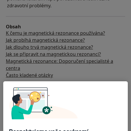
zdravotní problémy.
Obsah
K čemu je magnetická rezonance používána?
Jak probíhá magnetická rezonance?
Jak dlouho trvá magnetická rezonance?
Jak se připravit na magnetickou rezonanci?
Magnetická rezonance: Doporučení specialisté a
centra
Často kladené otázky