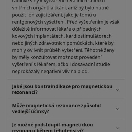
rádiové vlny k vytváření detailních snímků
vnitřních orgánů a tkání, aniž by bylo nutné
použít ionizující záření, jako je tomu u
rentgenových vyšetření. Před vyšetřením je však
důležité informovat lékaře o případných
kovových implantátech, kardiostimulátorech
nebo jiných zdravotních pomůckách, které by
mohly ovlivnit průběh vyšetření. Těhotné ženy
by měly konzultovat možnost provedení
vyšetření s lékařem, ačkoli dosavadní studie
neprokázaly negativní vliv na plod.
Jaké jsou kontraindikace pro magnetickou
rezonanci?
Může magnetická rezonance způsobit
vedlejší účinky?
Je možné podstoupit magnetickou
rezonanci během těhotenství?