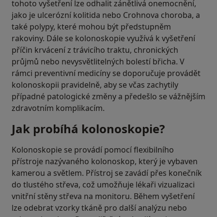
tohoto vyšetření lze odhalit zánětlivá onemocnění,
jako je ulcerózní kolitida nebo Crohnova choroba, a
také polypy, které mohou být předstupněm
rakoviny. Dále se kolonoskopie využívá k vyšetření
příčin krvácení z trávicího traktu, chronických
průjmů nebo nevysvětlitelných bolestí břicha. V
rámci preventivní medicíny se doporučuje provádět
kolonoskopii pravidelně, aby se včas zachytily
případné patologické změny a předešlo se vážnějším
zdravotním komplikacím.
Jak probíhá kolonoskopie?
Kolonoskopie se provádí pomocí flexibilního
přístroje nazývaného kolonoskop, který je vybaven
kamerou a světlem. Přístroj se zavádí přes konečník
do tlustého střeva, což umožňuje lékaři vizualizaci
vnitřní stěny střeva na monitoru. Během vyšetření
lze odebrat vzorky tkáně pro další analýzu nebo