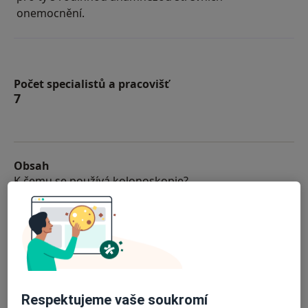
onemocnění.
Počet specialistů a pracovišť
7
Obsah
K čemu se používá kolonoskopie?
Jak probíhá kolonoskopie?
Jak dlouho trvá kolonoskopie?
Jak se připravit na kolonoskopii?
Kolonoskopie: Doporučení specialisté a centra
Často kladené otázky
Respektujeme vaše soukromí