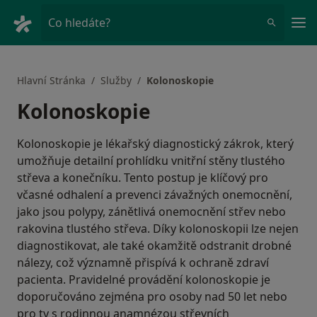
Hla
Co hledáte?
Hlavní Stránka
Služby
Kolonoskopie
Kolonoskopie
Kolonoskopie je lékařský diagnostický zákrok, který
umožňuje detailní prohlídku vnitřní stěny tlustého
střeva a konečníku. Tento postup je klíčový pro
včasné odhalení a prevenci závažných onemocnění,
jako jsou polypy, zánětlivá onemocnění střev nebo
rakovina tlustého střeva. Díky kolonoskopii lze nejen
diagnostikovat, ale také okamžitě odstranit drobné
nálezy, což významně přispívá k ochraně zdraví
pacienta. Pravidelné provádění kolonoskopie je
doporučováno zejména pro osoby nad 50 let nebo
pro ty s rodinnou anamnézou střevních