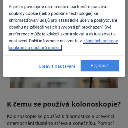
Přijetím povolujete nám a našim partnerům používat
soubory cookie (nebo podobné technologie) ke
shromažďování údajů pro statistické účely a poskytování
obsahu na základě vašich zvyklostí při procházení. Své
preference můžete kdykoli zkontrolovat a aktualizovat v
nastavení. Další informace naleznete v
zásadách ochrany
soukromí a souborů cookie.
Přijmout
Upravit nastavení
K čemu se používá kolonoskopie?
Kolonoskopie se používá k diagnostice a prevenci
onemocnění tlustého střeva a konečníku. Pomocí