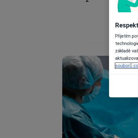
Respekt
Přijetím p
technologi
základě vaš
aktualizova
souborů co