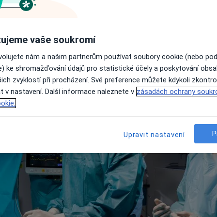
Jak dlouho trvá operace pr
Jak se připravit na operace
Operace prsou: Doporučení 
ujeme vaše soukromí
Často kladené otázky
ovolujete nám a našim partnerům používat soubory cookie (nebo po
e) ke shromažďování údajů pro statistické účely a poskytování obs
ich zvyklostí při procházení. Své preference můžete kdykoli zkontro
t v nastavení. Další informace naleznete v
zásadách ochrany soukr
okie.
P
Upravit nastavení