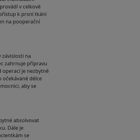
 provádí v celkové
řístup k prsní tkáni
zen na pooperační
závislosti na
ec zahrnuje přípravu
d operací je nezbytné
o očekávané délce
emocnici, aby se
zbytné absolvovat
u. Dále je
Pacientkám se