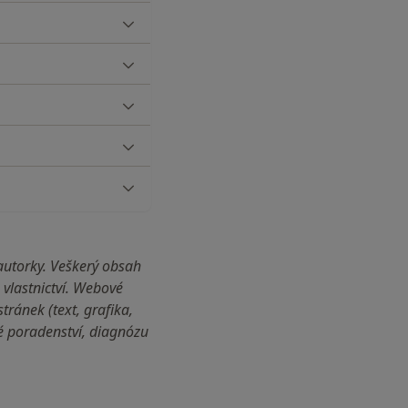
autorky. Veškerý obsah
vlastnictví. Webové
ránek (text, grafika,
ké poradenství, diagnózu