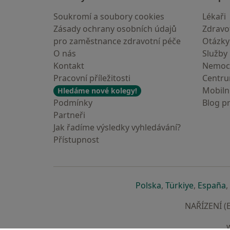
Soukromí a soubory cookies
Lékaři
Zásady ochrany osobních údajů
Zdravot
pro zaměstnance zdravotní péče
Otázky
O nás
Služby
Kontakt
Nemoc
Pracovní příležitosti
Centr
Mobilní
Hledáme nové kolegy!
Podmínky
Blog p
Partneři
Jak řadíme výsledky vyhledávání?
Přístupnost
se otevře v nové 
se otevře
s
Polska
,
Türkiye
,
España
,
NAŘÍZENÍ (E