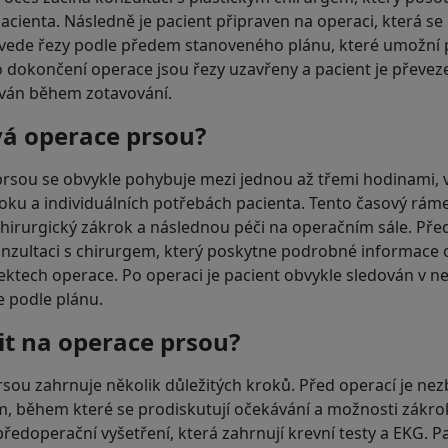
acienta. Následně je pacient připraven na operaci, která se
ovede řezy podle předem stanoveného plánu, které umožní p
 dokončení operace jsou řezy uzavřeny a pacient je převe
ován během zotavování.
vá operace prsou?
rsou se obvykle pohybuje mezi jednou až třemi hodinami, v 
ku a individuálních potřebách pacienta. Tento časový rám
hirurgický zákrok a následnou péči na operačním sále. Pře
nzultaci s chirurgem, který poskytne podrobné informace 
ektech operace. Po operaci je pacient obvykle sledován v n
je podle plánu.
vit na operace prsou?
rsou zahrnuje několik důležitých kroků. Před operací je ne
m, během které se prodiskutují očekávání a možnosti zákrok
edoperační vyšetření, která zahrnují krevní testy a EKG. 