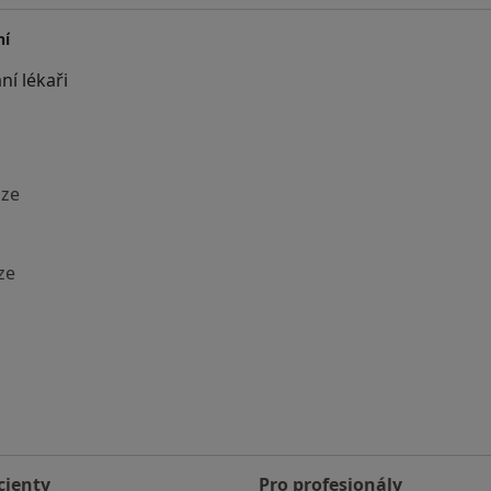
ní
ní lékaři
aze
ze
i: Nejčastěji vyhledávaní lékaři
cienty
Pro profesionály