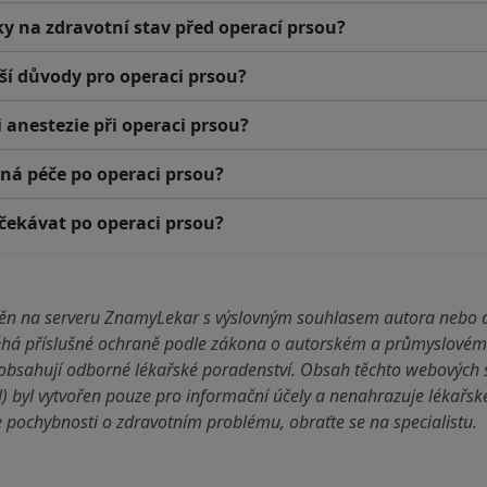
y na zdravotní stav před operací prsou?
jší důvody pro operaci prsou?
 anestezie při operaci prsou?
ná péče po operaci prsou?
očekávat po operaci prsou?
jněn na serveru ZnamyLekar s výslovným souhlasem autora nebo 
há příslušné ochraně podle zákona o autorském a průmyslovém 
bsahují odborné lékařské poradenství. Obsah těchto webových st
l) byl vytvořen pouze pro informační účely a nenahrazuje lékařs
pochybnosti o zdravotním problému, obraťte se na specialistu.