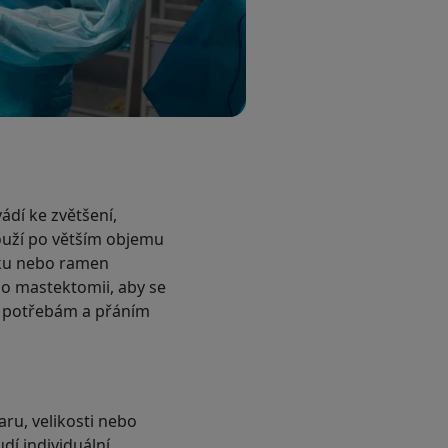
ádí ke zvětšení,
ouží po větším objemu
rku nebo ramen
o mastektomii, aby se
en potřebám a přáním
ru, velikosti nebo
dí individuální