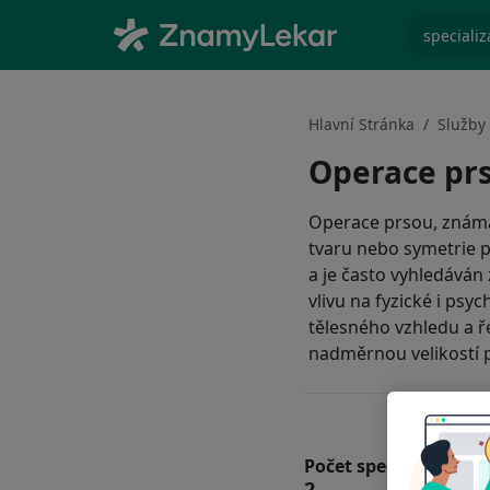
specializ
Hlavní Stránka
Služby
Operace pr
Operace prsou, známá 
tvaru nebo symetrie 
a je často vyhledáván
vlivu na fyzické i psy
tělesného vzhledu a ř
nadměrnou velikostí 
Počet specialistů a p
2