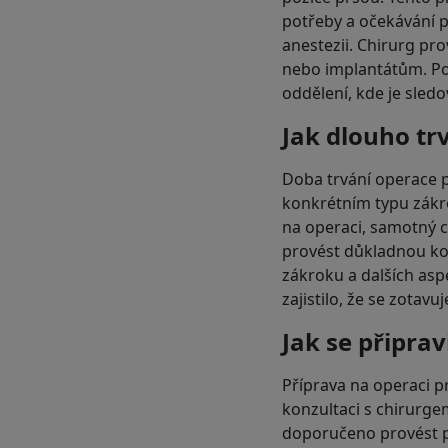
potřeby a očekávání p
anestezii. Chirurg pr
nebo implantátům. Po
oddělení, kde je sled
Jak dlouho tr
Doba trvání operace p
konkrétním typu zákro
na operaci, samotný c
provést důkladnou ko
zákroku a dalších asp
zajistilo, že se zotavu
Jak se připra
Příprava na operaci p
konzultaci s chirurge
doporučeno provést př