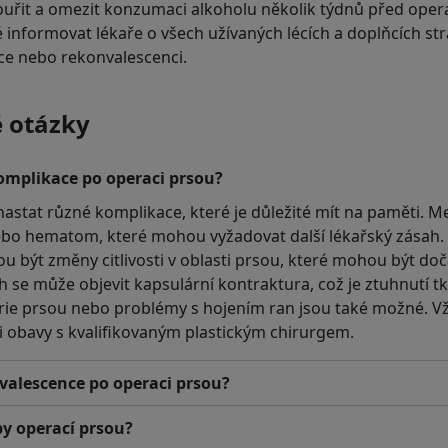
uřit a omezit konzumaci alkoholu několik týdnů před opera
té informovat lékaře o všech užívaných lécích a doplňcích st
ce nebo rekonvalescenci.
é otázky
omplikace po operaci prsou?
stat různé komplikace, které je důležité mít na paměti. Mez
nebo hematom, které mohou vyžadovat další lékařský zásah.
být změny citlivosti v oblasti prsou, které mohou být doč
 se může objevit kapsulární kontraktura, což je ztuhnutí 
rie prsou nebo problémy s hojením ran jsou také možné. Vžd
i obavy s kvalifikovaným plastickým chirurgem.
valescence po operaci prsou?
py operací prsou?