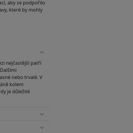
cí, aby se podpořilo
ravy, které by mohly
i nejčastější patří
 Dalšími
asné nebo trvalé. V
tkáně kolem
y je důležité