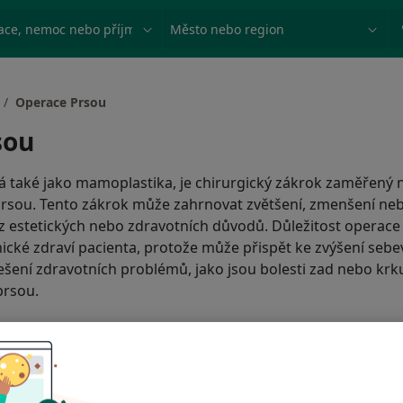
ace, nemoc nebo příjmení
Město nebo region
Operace Prsou
sou
také jako mamoplastika, je chirurgický zákrok zaměřený na
prsou. Tento zákrok může zahrnovat zvětšení, zmenšení ne
 z estetických nebo zdravotních důvodů. Důležitost operace 
chické zdraví pacienta, protože může přispět ke zvýšení seb
ešení zdravotních problémů, jako jsou bolesti zad nebo kr
prsou.
Obsah
K čemu je operace prsou p
racovišť
Jak funguje operace prsou?