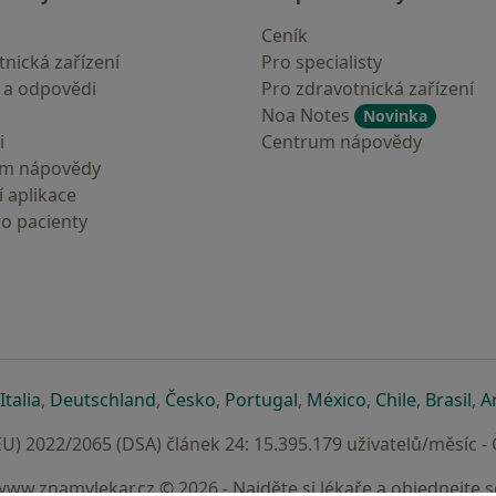
Ceník
nická zařízení
Pro specialisty
 a odpovědi
Pro zdravotnická zařízení
Noa Notes
Novinka
i
Centrum nápovědy
um nápovědy
 aplikace
ro pacienty
záložce
 v nové záložce
e otevře v nové záložce
se otevře v nové záložce
se otevře v nové záložce
se otevře v nové záložce
se otevře v nové záložc
se otevře v nov
se otevře
se 
Italia
,
Deutschland
,
Česko
,
Portugal
,
México
,
Chile
,
Brasil
,
A
U) 2022/2065 (DSA) článek 24: 15.395.179 uživatelů/měsíc -
www.znamylekar.cz © 2026 - Najděte si lékaře a objednejte s