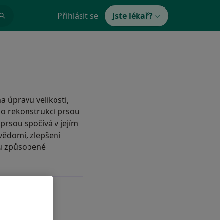
Přihlásit se
Jste lékař?
 úpravu velikosti,
bo rekonstrukci prsou
prsou spočívá v jejím
evědomí, zlepšení
ku způsobené
oužívána?