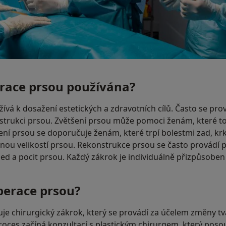
race prsou používána?
vá k dosažení estetických a zdravotních cílů. Často se prov
trukci prsou. Zvětšení prsou může pomoci ženám, které t
ení prsou se doporučuje ženám, které trpí bolestmi zad, k
u velikostí prsou. Rekonstrukce prsou se často provádí p
led a pocit prsou. Každý zákrok je individuálně přizpůsob
perace prsou?
e chirurgický zákrok, který se provádí za účelem změny tva
roces začíná konzultací s plastickým chirurgem, který posou