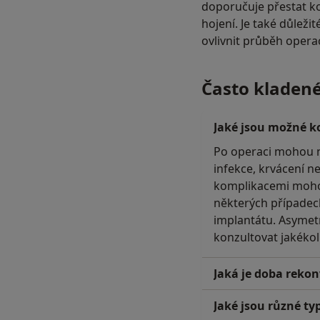
doporučuje přestat ko
hojení. Je také důleži
ovlivnit průběh opera
Často kladen
Jaké jsou možné k
Po operaci mohou na
infekce, krvácení 
komplikacemi mohou 
některých případech
implantátu. Asymet
konzultovat jakékol
Jaká je doba rekon
Jaké jsou různé ty