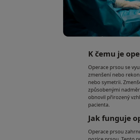
K čemu je ope
Operace prsou se využí
zmenšení nebo rekons
nebo symetrii. Zmenš
způsobenými nadměrno
obnovil přirozený vzh
pacienta.
Jak funguje o
Operace prsou zahrnuj
pozice prsou. Tento p