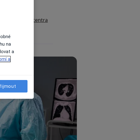
sou?
 prsou?
specialisté a centra
dobné
ahu na
lovat a
omí a
řijmout