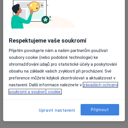
Pavla Krejnická
Průměrné hodnocení na Apple a Play Store 4.5
Zubař
Sedlice
Respektujeme vaše soukromí
Přijetím povolujete nám a našim partnerům používat
Iva Vondráková
soubory cookie (nebo podobné technologie) ke
shromažďování údajů pro statistické účely a poskytování
Zubař
obsahu na základě vašich zvyklostí při procházení. Své
Větrný Jeníkov
preference můžete kdykoli zkontrolovat a aktualizovat v
nastavení. Další informace naleznete v
zásadách ochrany
Helena Linhartová
soukromí a souborů cookie.
Zubař
Bavorov
Přijmout
Upravit nastavení
Marie Hnátková