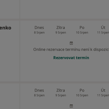
renko
Dnes
Zítra
Po
Út
8 Srpen
9 Srpen
10 Srpen
11 Srpe
Online rezervace termínu není k dispozic
Rezervovat termín
Dnes
Zítra
Po
Út
8 Srpen
9 Srpen
10 Srpen
11 Srpe