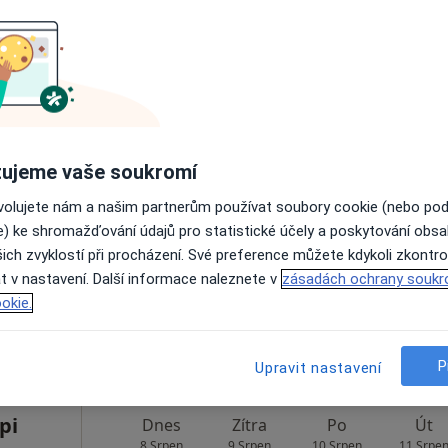
Rezervovat termín
•
Mapa
á
Dnes
Zítra
Po
Út
ujeme vaše soukromí
8 Srpen
9 Srpen
10 Srpen
11 Srpe
ovolujete nám a našim partnerům používat soubory cookie (nebo po
e) ke shromažďování údajů pro statistické účely a poskytování obs
ich zvyklostí při procházení. Své preference můžete kdykoli zkontro
Online rezervace termínu není k dispozic
t v nastavení. Další informace naleznete v
zásadách ochrany soukr
Rezervovat termín
okie.
P
Upravit nastavení
pi
Dnes
Zítra
Po
Út
8 Srpen
9 Srpen
10 Srpen
11 Srpe