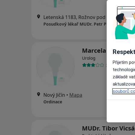
Letenská 1183, Rožnov pod Radhoštěm
Posudkový lékař MUDr. Petr Polívka
Marcela Štefanov
Respekt
Urolog
Přijetím p
3 názory
technologi
základě vaš
aktualizova
souborů co
Nový Jičín
•
Mapa
Ordinace
MUDr. Tibor Vicsá