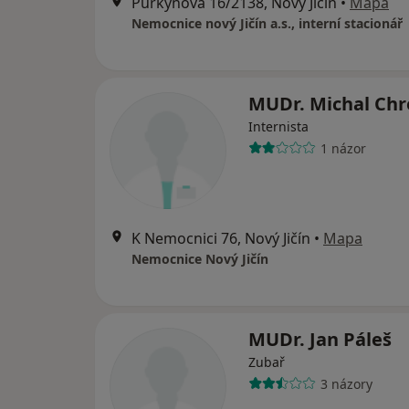
Purkyňova 16/2138, Nový Jičín
•
Mapa
Nemocnice nový Jičín a.s., interní stacionář
MUDr. Michal Ch
Internista
1 názor
K Nemocnici 76, Nový Jičín
•
Mapa
Nemocnice Nový Jičín
MUDr. Jan Páleš
Zubař
3 názory