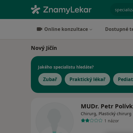
specializ
Online konzultace
Dostupné t
Nový Jičín
Jakého specialistu hledáte?
Zubař
Praktický lékař
Pediat
MUDr. Petr Polív
Chirurg, Plastický chirurg
1 názor