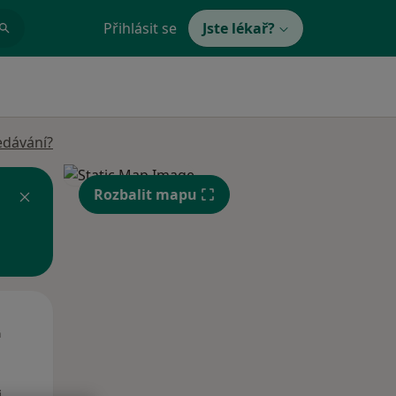
Přihlásit se
Jste lékař?
edávání?
Rozbalit mapu
St
Čt
Pá
n
12 Srpen
13 Srpen
14 Srpen
i