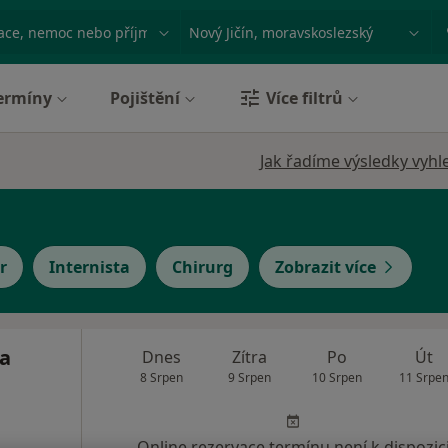
ace, nemoc nebo příjmení
Město nebo region
ermíny
Pojištění
Více filtrů
Jak řadíme výsledky vyhl
r
Internista
Chirurg
Zobrazit více
ka
Dnes
Zítra
Po
Út
8 Srpen
9 Srpen
10 Srpen
11 Srpe
Online rezervace termínu není k dispozic