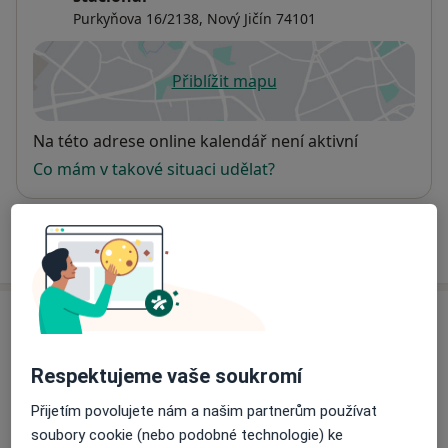
Purkyňova 16/2138,
Nový Jičín
74101
Přiblížit mapu
se otevře v nové záložce
Dostupnost
Na této adrese online kalendář není aktivní
Co mám v takové situaci udělat?
Více
o adrese
Názory
Přidejte svůj názor
Respektujeme vaše soukromí
Přijetím povolujete nám a našim partnerům používat
soubory cookie (nebo podobné technologie) ke