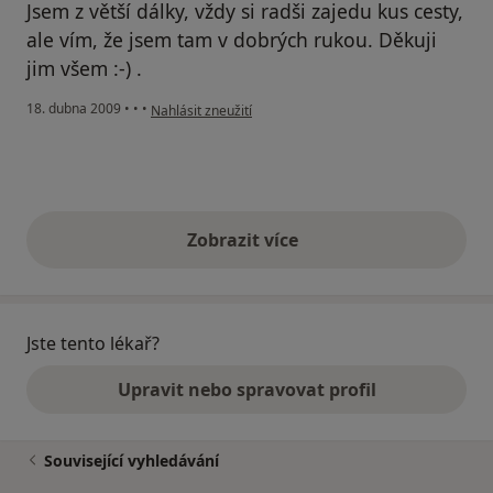
Jsem z větší dálky, vždy si radši zajedu kus cesty,
ale vím, že jsem tam v dobrých rukou. Děkuji
jim všem :-) .
podle názoru uživatele Silvik
18. dubna 2009
•
•
•
Nahlásit zneužití
Zobrazit více
výše uvedené názory
Jste tento lékař?
Upravit nebo spravovat profil
Související vyhledávání