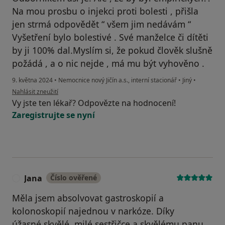
Na mou prosbu o injekci proti bolesti , přišla
jen strmá odpovědět “ všem jim nedávám “
Vyšetření bylo bolestivé . Své manželce či dítěti
by ji 100% dal.Myslím si, že pokud člověk slušně
požádá , a o nic nejde , má mu být vyhověno .
9. května 2024
•
Nemocnice nový Jičín a.s., interní stacionář
•
Jiný
•
podle názoru uživatele Martina
Nahlásit zneužití
Vy jste ten lékař? Odpovězte na hodnocení!
Zaregistrujte se nyní
Jana
Číslo ověřené
J
Měla jsem absolvovat gastroskopií a
kolonoskopií najednou v narkóze. Díky
úžasné,skvělé, milé sestřičce a skvělému panu