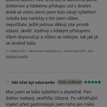
doktorovi a lidskému přístupu což v dnešní
době se velmi cenní jsem toto obojí vyšetření
zvládla bez narkózy s tím jsem vůbec
nepočítala. Ještě jednou děkuji jste prostě
úžasní, skvělí, trpělivý s lidským přístupem.
Všem doporučuji a vůbec se nebojte, tak jak já
se strašně bála.
21. dubna 2021
•
Nemocnice nový Jičín a.s., interní stacionář
•
Jiný
•
podle názoru uživatele Jana
Nahlásit zneužití
Váš účet byl odstraněn
Číslo ověřené
Moc jsem se bála vyšetření a zbytečně. Pan
doktor laskavý, sestřičky úžasné. Po uklidňující
injekci před gastroskopií jsem toho jen málo