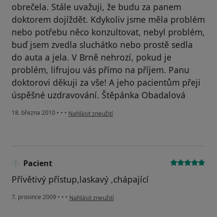
obrečela. Stále uvažuji, že budu za panem
doktorem dojíždět. Kdykoliv jsme měla problém
nebo potřebu něco konzultovat, nebyl problém,
buď jsem zvedla sluchátko nebo prostě sedla
do auta a jela. V Brně nehrozí, pokud je
problém, lifrujou vás přímo na příjem. Panu
doktorovi děkuji za vše! A jeho pacientům přeji
úspěšné uzdravování. Štěpánka Obadalová
podle názoru uživatele Pacient
18. března 2010
•
•
•
Nahlásit zneužití
Pacient
Přívětivý přístup,laskavý ,chápající
podle názoru uživatele Pacient
7. prosince 2009
•
•
•
Nahlásit zneužití