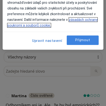
shromažďování údajů pro statistické účely a poskytování
19 názorů
obsahu na základě vašich zvyklostí při procházení. Své
preference můžete kdykoli zkontrolovat a aktualizovat v
Recenze pacientů jsou pro nás důležité.
nastavení. Další informace naleznete v
zásadách ochrany
Specialisté nemají možnost zaplatit za
soukromí a souborů cookie.
odstranění nebo změnu recenze pacienta.
Další informace o názorech
Další informace.
Přijmout
Upravit nastavení
Hledejte v názorech
Martina
Číslo ověřené
M
Odborníkem asi je. Ale , že by byl empirických??