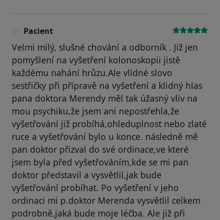
Pacient
Velmi milý, slušné chování a odborník . Již jen
pomyšlení na vyšetření kolonoskopii jistě
každému nahání hrůzu.Ale vlídné slovo
sestřičky při přípravě na vyšetření a klidný hlas
pana doktora Merendy měl tak úžasný vliv na
mou psychiku,že jsem ani nepostřehla,že
vyšetřování již probíhá,ohleduplnost nebo zlaté
ruce a vyšetřování bylo u konce. následně mě
pan doktor přizval do své ordinace,ve které
jsem byla před vyšetřováním,kde se mi pan
doktor představil a vysvětlil,jak bude
vyšetřování probíhat. Po vyšetření v jeho
ordinaci mi p.doktor Merenda vysvětlil celkem
podrobně,jaká bude moje léčba. Ale již při