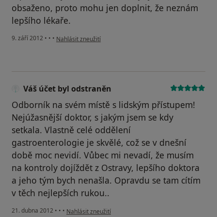
obsaženo, proto mohu jen doplnit, že neznám
lepšího lékaře.
podle názoru uživatele Váš účet byl odstraněn
9. září 2012
•
•
•
Nahlásit zneužití
Váš účet byl odstraněn
Odborník na svém místě s lidským přístupem!
Nejúžasnější doktor, s jakým jsem se kdy
setkala. Vlastně celé oddělení
gastroenterologie je skvělé, což se v dnešní
době moc nevidí. Vůbec mi nevadí, že musím
na kontroly dojíždět z Ostravy, lepšího doktora
a jeho tým bych nenašla. Opravdu se tam cítím
v těch nejlepších rukou..
podle názoru uživatele Váš účet byl odstraněn
21. dubna 2012
•
•
•
Nahlásit zneužití