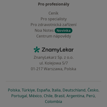
Pro profesionály
Ceník
Pro specialisty
Pro zdravotnická zařízení
Noa Notes
Novinka
Centrum nápovědy
Kontakt
ZnamyLekar - Hlavní stránka
ZnanyLekarz Sp. z o.o.
ul. Kolejowa 5/7
01-217 Warszawa, Polska
se otevře v nové záložce
se otevře v nové záložce
se otevře v nové záložce
se otevře v nové záložce
se otevře v 
se o
Polska
,
Türkiye
,
España
,
Italia
,
Deutschland
,
Česko
,
se otevře v nové záložce
se otevře v nové záložce
se otevře v nové záložce
se otevře v nové záložc
se otevře v 
se ote
Portugal
,
México
,
Chile
,
Brasil
,
Argentina
,
Perú
,
se otevře v nové záložce
Colombia