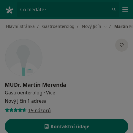
Hla
Co hledáte?
Hlavní Stránka
Gastroenterolog
Nový Jičín
Martin 
Změna města
MUDr.
Martin Merenda
o specializacích
Gastroenterolog
·
Více
Nový Jičín
1 adresa
19 názorů
Kontaktní údaje