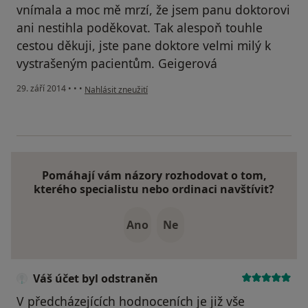
vnímala a moc mě mrzí, že jsem panu doktorovi
ani nestihla poděkovat. Tak alespoň touhle
cestou děkuji, jste pane doktore velmi milý k
vystrašeným pacientům. Geigerová
podle názoru uživatele Váš účet byl odstraněn
29. září 2014
•
•
•
Nahlásit zneužití
Pomáhají vám názory rozhodovat o tom,
kterého specialistu nebo ordinaci navštívit?
Ano
Ne
Váš účet byl odstraněn
V předcházejících hodnoceních je již vše