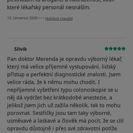
které lékařský personál nesnáším.
podle názoru uživatele Váš účet byl odstraněn
10. července 2009
•
•
•
Nahlásit zneužití
Silvik
S
Pan doktor Merenda je opravdu výborný lékař,
který má velice příjemné vystupování, lidský
přístup a perfektní diagnostické znalosti. Jsem
velice ráda, že k němu mohu chodit. I
nepříjemné vyšetření typu colonoskopie se u
něj dá vydržet bez krátkodobé anestezie, a
jelikož jsem jich už zažila několik, tak to mohu
porovnat. Sestřičky jsou tam taky výborné,
usměvavé a laskavé a člověk má pocit, že se cítí
opravdu důstojně i přes své zdravotní potíže.