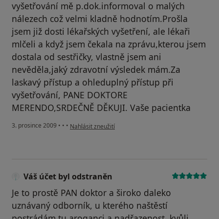
vyšetřování mě p.dok.informoval o malých
nálezech což velmi kladně hodnotím.Prošla
jsem již dosti lékařských vyšetření, ale lékaři
mlčeli a když jsem čekala na zprávu,kterou jsem
dostala od sestřičky, vlastně jsem ani
nevěděla,jaký zdravotní výsledek mám.Za
laskavý přístup a ohleduplný přístup při
vyšetřování, PANE DOKTORE
MERENDO,SRDEČNĚ DĚKUJI. Vaše pacientka
podle názoru uživatele Pacient
3. prosince 2009
•
•
•
Nahlásit zneužití
Váš účet byl odstraněn
Je to prostě PAN doktor a široko daleko
uznávaný odborník, u kterého naštěstí
postrádám tu aroganci a nadřazenost, kvůli