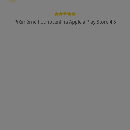
Průměrné hodnocení na Apple a Play Store 4.5
MUDr. Petr Fousek
Alergolog
54 názorů
Žufanova 1113, Praha
•
Mapa
Ordinace specialisty - alergologie
Tento specialista nenabízí online rezervaci termínu na této adrese.
Rezervovat termín