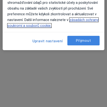
shromažďování údajů pro statistické účely a poskytování
Zubař
obsahu na základě vašich zvyklostí při procházení. Své
13 názorů
preference můžete kdykoli zkontrolovat a aktualizovat v
K Zahrádkám 36, Praha
•
Mapa
nastavení. Další informace naleznete v
zásadách ochrany
DENIKA spol. s r.o.
soukromí a souborů cookie.
Tento specialista nenabízí online rezervaci termínu na této adrese.
Přijmout
Rezervovat termín
Upravit nastavení
MUDr. Michaela Havelková
Zubař