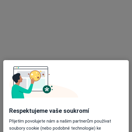
MUDr. Michael Inneman
Neurolog
21 názorů
nám. Svobody 1976, Kladno
•
Mapa
Ordinace léčebné rehabilitace s.r.o.
Tento specialista nenabízí online rezervaci termínu na této adrese.
Rezervovat termín
Respektujeme vaše soukromí
Přijetím povolujete nám a našim partnerům používat
MUDr. Jiří Pleschinger
soubory cookie (nebo podobné technologie) ke