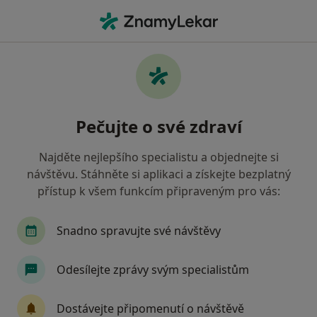
Hla
Vojenská Zdravotní Pojišťovna Čr • Kladno, středočeský
Filtry
• 1
Mapa
Vojenská zdravotní pojišťovna ČR Kladno -
Pečujte o své zdraví
Přečtěte si názory a objednejte si návštěvu
Jak řadíme výsledky vyhledávání?
Najděte nejlepšího specialistu a objednejte si
návštěvu. Stáhněte si aplikaci a získejte bezplatný
přístup k všem funkcím připraveným pro vás:
Jakého specialistu hledáte?
Zubař
Praktický lékař
Pediatr
Gynek
Snadno spravujte své návštěvy
Odesílejte zprávy svým specialistům
Dostávejte připomenutí o návštěvě