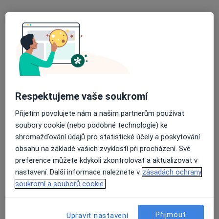
MUDr. Tomáš Jedlička
Internista, Praktický lékař
34 názorů
Běloruská 2, Brno
•
Mapa
Ordinace
Respektujeme vaše soukromí
Tento specialista nenabízí online rezervaci termínu na této adrese.
Přijetím povolujete nám a našim partnerům používat
soubory cookie (nebo podobné technologie) ke
Rezervovat termín
shromažďování údajů pro statistické účely a poskytování
obsahu na základě vašich zvyklostí při procházení. Své
preference můžete kdykoli zkontrolovat a aktualizovat v
nastavení. Další informace naleznete v
zásadách ochrany
soukromí a souborů cookie.
Přijmout
Upravit nastavení