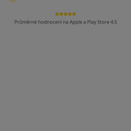
Průměrné hodnocení na Apple a Play Store 4.5
MUDr. Jan Sitar
Internista, Kardiolog
4 názory
Pekařská 53, Brno
•
Mapa
Fakultní nemocnice U sv. Anny
Tento specialista nenabízí online rezervaci termínu na této adrese.
Rezervovat termín