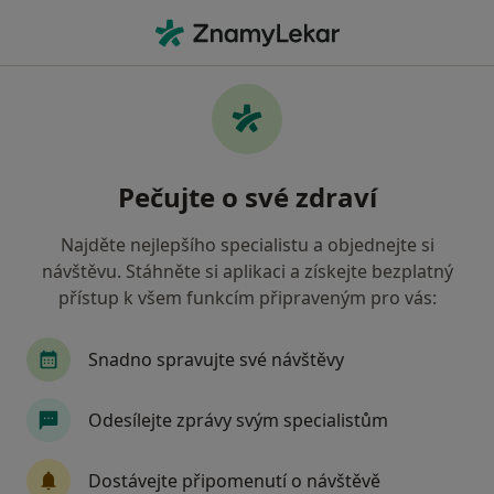
Hla
Internista • Brno-jih, Brno, jihomoravský
Filtry
Mapa
Internista, Brno-jih, Brno
Pečujte o své zdraví
Jak řadíme výsledky vyhledávání?
Najděte nejlepšího specialistu a objednejte si
návštěvu. Stáhněte si aplikaci a získejte bezplatný
Jakou pojišťovnu máte?
přístup k všem funkcím připraveným pro vás:
Všeobecná zdravotní pojišťovna
Zdravotní poj
Snadno spravujte své návštěvy
Odesílejte zprávy svým specialistům
Dostávejte připomenutí o návštěvě