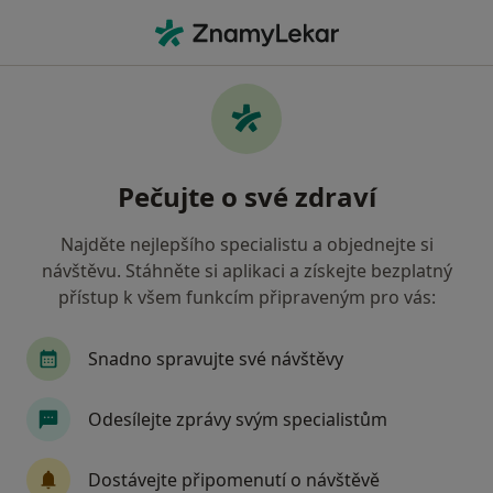
Hla
Gynekolog • Žďár nad Sázavou, vysočina
Filtry
• 1
Mapa
Doporučení gynekologové s Všeobecná
Pečujte o své zdraví
zdravotní pojišťovna Žďár nad Sázavou
Jak řadíme výsledky vyhledávání?
Najděte nejlepšího specialistu a objednejte si
návštěvu. Stáhněte si aplikaci a získejte bezplatný
přístup k všem funkcím připraveným pro vás:
Snadno spravujte své návštěvy
Odesílejte zprávy svým specialistům
MUDr. Petr Müller
Dostávejte připomenutí o návštěvě
Gynekolog