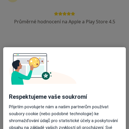
9 názorů
Libušina 194, Svratka
•
Mapa
Průměrné hodnocení na Apple a Play Store 4.5
Gynekologická ambulance
Tento specialista nenabízí online rezervaci termínu na této adrese.
Rezervovat termín
Respektujeme vaše soukromí
Přijetím povolujete nám a našim partnerům používat
MUDr. David Pauk
soubory cookie (nebo podobné technologie) ke
Gynekolog
shromažďování údajů pro statistické účely a poskytování
8 názorů
obsahu na základě vašich zvyklostí při procházení. Své