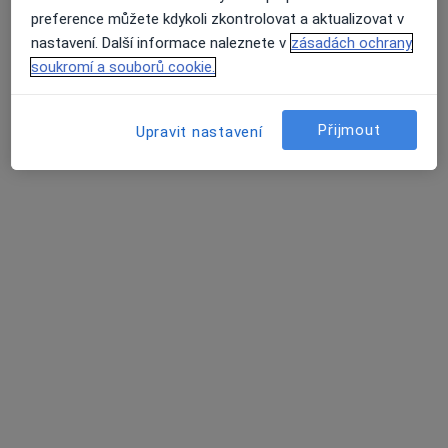
preference můžete kdykoli zkontrolovat a aktualizovat v
Adresa 1
Adresa 2
nastavení. Další informace naleznete v
zásadách ochrany
soukromí a souborů cookie.
Husova 200, Havlíčkův Brod
•
Mapa
Gynekologie a porodnictví
Přijmout
Upravit nastavení
Tento specialista nenabízí online rezervaci termínu na této adrese.
Rezervovat termín
MUDr. Helena Mašková
Gynekolog