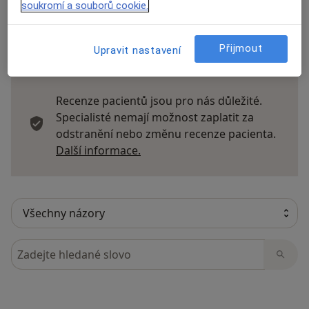
soukromí a souborů cookie.
Přijmout
Upravit nastavení
38 názorů
Recenze pacientů jsou pro nás důležité.
Specialisté nemají možnost zaplatit za
odstranění nebo změnu recenze pacienta.
Další informace o názorech
Další informace.
Hledejte v názorech