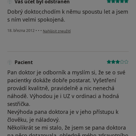
Váš účet byl odstraněn
Dobrý doktor,chodím k němu spoustu let a jsem
s ním velmi spokojená.
podle názoru uživatele Váš účet byl odstraněn
18. března 2012
•
•
•
Nahlásit zneužití
Pacient
Pan doktor je odborník a myslím si, že se o své
pacientky dokáže dobře postarat. Vyšetření
provádí kvalitně, pravidelně a nic nenechá
náhodě. Výhodou je i UZ v ordinaci a hodná
sestřička.
Nevýhoda pana doktora je v jeho přístupu k
člověku, je náladový.
Několikrát se mi stalo, že jsem se pana doktora
na něco dotazovala, ohledně mého zdravotního