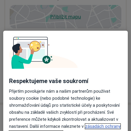
Přiblížit mapu
se otevře v nové záložce
Dostupnost
Na této adrese online kalendář není aktivní
Co mám v takové situaci udělat?
Způsoby platby (soukromé návštěvy)
Na teto adrese lékař přijímá pacienty na pojišťovnu
Detaily
Respektujeme vaše soukromí
Více
Přijetím povolujete nám a našim partnerům používat
o adrese
soubory cookie (nebo podobné technologie) ke
shromažďování údajů pro statistické účely a poskytování
obsahu na základě vašich zvyklostí při procházení. Své
Názory
preference můžete kdykoli zkontrolovat a aktualizovat v
nastavení. Další informace naleznete v
zásadách ochrany
Přidejte svůj názor