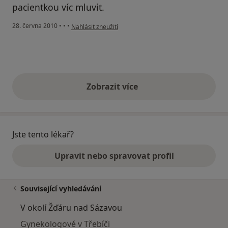
pacientkou víc mluvit.
podle názoru uživatele Váš účet byl odstraněn
28. června 2010
•
•
•
Nahlásit zneužití
Zobrazit více
výše uvedené názory
Jste tento lékař?
Upravit nebo spravovat profil
Související vyhledávání
V okolí Žďáru nad Sázavou
Gynekologové v Třebíči