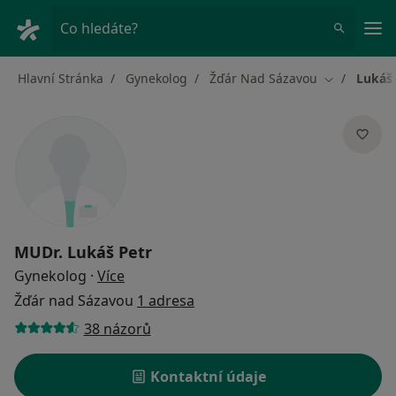
Hla
Co hledáte?
Hlavní Stránka
Gynekolog
Žďár Nad Sázavou
Lukáš 
Změna měst
MUDr.
Lukáš Petr
o specializacích
Gynekolog
·
Více
Žďár nad Sázavou
1 adresa
38 názorů
Kontaktní údaje