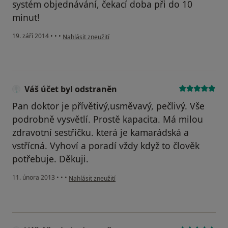
systém objednávání, čekací doba při do 10
minut!
podle názoru uživatele Váš účet byl odstraněn
19. září 2014
•
•
•
Nahlásit zneužití
Váš účet byl odstraněn
Pan doktor je přívětivý,usměvavý, pečlivý. Vše
podrobně vysvětlí. Prostě kapacita. Má milou
zdravotní sestřičku. která je kamarádská a
vstřícná. Vyhoví a poradí vždy když to člověk
potřebuje. Děkuji.
podle názoru uživatele Váš účet byl odstraněn
11. února 2013
•
•
•
Nahlásit zneužití