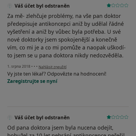
Váš účet byl odstraněn
Za mě- zlehčuje problémy, na vše pan doktor
předepisuje antikoncepci aniž by udělal řádné
vyšetření a aniž by vůbec byla potřeba. U své
nové doktorky jsem spokojenější a konečně
vím, co mi je a co mi pomůže a naopak uškodí-
to jsem se u pana doktora nikdy nedozvěděla.
podle názoru uživatele Váš účet byl odstraněn
1. srpna 2018
•
•
•
Nahlásit zneužití
Vy jste ten lékař? Odpovězte na hodnocení!
Zaregistrujte se nyní
Váš účet byl odstraněn
Od pana doktora jsem byla nucena odejít,
bohužel za 10 let nebrání antikoncepce neřešil,