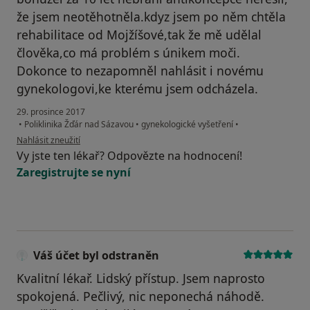
že jsem neotěhotněla.kdyz jsem po něm chtěla
rehabilitace od Mojžíšové,tak že mě udělal
člověka,co má problém s únikem moči.
Dokonce to nezapomněl nahlásit i novému
gynekologovi,ke kterému jsem odcházela.
29. prosince 2017
•
Poliklinika Žďár nad Sázavou
•
gynekologické vyšetření
•
podle názoru uživatele Váš účet byl odstraněn
Nahlásit zneužití
Vy jste ten lékař? Odpovězte na hodnocení!
Zaregistrujte se nyní
Váš účet byl odstraněn
Kvalitní lékař. Lidský přístup. Jsem naprosto
spokojená. Pečlivý, nic neponechá náhodě.