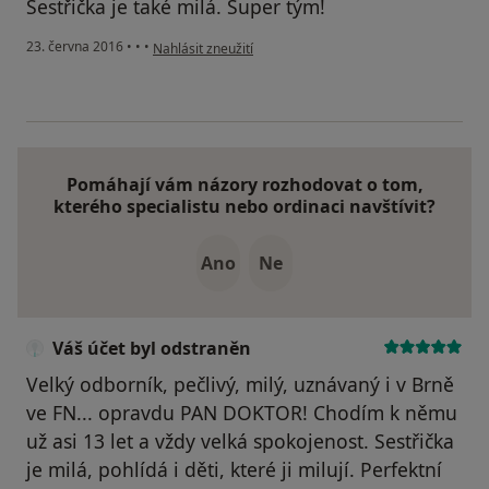
Sestřička je také milá. Super tým!
podle názoru uživatele Váš účet byl odstraněn
23. června 2016
•
•
•
Nahlásit zneužití
Pomáhají vám názory rozhodovat o tom,
kterého specialistu nebo ordinaci navštívit?
Ano
Ne
Váš účet byl odstraněn
Velký odborník, pečlivý, milý, uznávaný i v Brně
ve FN... opravdu PAN DOKTOR! Chodím k němu
už asi 13 let a vždy velká spokojenost. Sestřička
je milá, pohlídá i děti, které ji milují. Perfektní