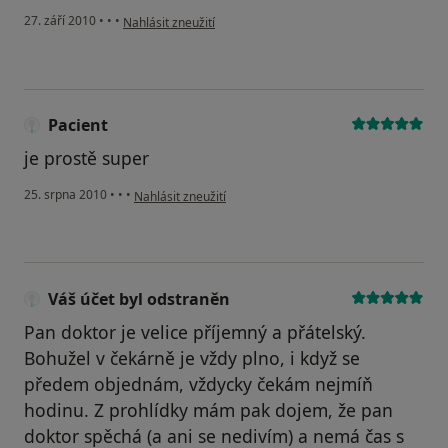
podle názoru uživatele Pacient
27. září 2010
•
•
•
Nahlásit zneužití
Pacient
je prostě super
podle názoru uživatele Pacient
25. srpna 2010
•
•
•
Nahlásit zneužití
Váš účet byl odstraněn
Pan doktor je velice příjemný a přátelský.
Bohužel v čekárně je vždy plno, i když se
předem objednám, vždycky čekám nejmíň
hodinu. Z prohlídky mám pak dojem, že pan
doktor spěchá (a ani se nedivím) a nemá čas s