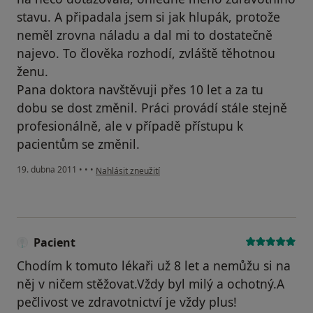
stavu. A připadala jsem si jak hlupák, protože
neměl zrovna náladu a dal mi to dostatečně
najevo. To člověka rozhodí, zvláště těhotnou
ženu.
Pana doktora navštěvuji přes 10 let a za tu
dobu se dost změnil. Práci provádí stále stejně
profesionálně, ale v případě přístupu k
pacientům se změnil.
podle názoru uživatele Pacient
19. dubna 2011
•
•
•
Nahlásit zneužití
Pacient
Chodím k tomuto lékaři už 8 let a nemůžu si na
něj v ničem stěžovat.Vždy byl milý a ochotný.A
pečlivost ve zdravotnictví je vždy plus!