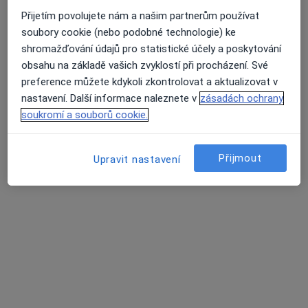
Přijetím povolujete nám a našim partnerům používat
MUDr. Petr Konečný
soubory cookie (nebo podobné technologie) ke
Gynekolog
shromažďování údajů pro statistické účely a poskytování
5 názorů
obsahu na základě vašich zvyklostí při procházení. Své
preference můžete kdykoli zkontrolovat a aktualizovat v
Adresa 1
Adresa 2
nastavení. Další informace naleznete v
zásadách ochrany
soukromí a souborů cookie.
Trávnická 2198/2, Prostějov
•
Mapa
GYNEX plus s.r.o.
Přijmout
Upravit nastavení
Tento specialista nenabízí online rezervaci termínu na této adrese.
Rezervovat termín