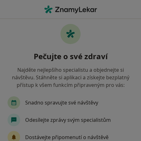
Hla
Gynekolog • Prostějov, olomoucký
Filtry
Mapa
Gynekolog Prostějov
Pečujte o své zdraví
Jak řadíme výsledky vyhledávání?
Najděte nejlepšího specialistu a objednejte si
návštěvu. Stáhněte si aplikaci a získejte bezplatný
Jakou pojišťovnu máte?
přístup k všem funkcím připraveným pro vás:
Zdravotní pojišťovna ministerstva vnitra ČR
O
Snadno spravujte své návštěvy
Odesílejte zprávy svým specialistům
Dostávejte připomenutí o návštěvě