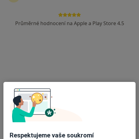
Průměrné hodnocení na Apple a Play Store 4.5
MUDr. Petr Polák
Gynekolog
60 názorů
Hanáckého pluku 6, Olomouc
•
Mapa
Praktický lékař gynekolog
Tento specialista nenabízí online rezervaci termínu na této adrese.
Rezervovat termín
Respektujeme vaše soukromí