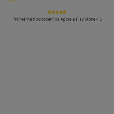
Jana Hofierková
Gynekolog
Průměrné hodnocení na Apple a Play Store 4.5
Purkyňova 1849, Česká Lípa
•
Mapa
Nemocnice s poliklinikou Česká Lípa, a. s.
Tento specialista nenabízí online rezervaci termínu na této adrese.
Rezervovat termín
Aneta Procházková
Gynekolog