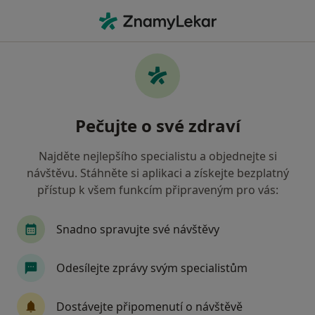
Hla
Gynekolog • Nový Bor, liberecký
Filtry
Mapa
Gynekolog Nový Bor
Pečujte o své zdraví
Jak řadíme výsledky vyhledávání?
Najděte nejlepšího specialistu a objednejte si
návštěvu. Stáhněte si aplikaci a získejte bezplatný
Jakou pojišťovnu máte?
přístup k všem funkcím připraveným pro vás:
Snadno spravujte své návštěvy
Odesílejte zprávy svým specialistům
Dostávejte připomenutí o návštěvě