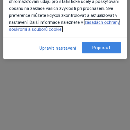
shromažďování údajů pro statistické účely a poskytování
Tento specialista nenabízí online rezervaci termínu na této adrese.
obsahu na základě vašich zvyklostí při procházení. Své
preference můžete kdykoli zkontrolovat a aktualizovat v
Rezervovat termín
nastavení. Další informace naleznete v
zásadách ochrany
soukromí a souborů cookie.
Přijmout
Upravit nastavení
Klára Bilíková
Gynekolog
Purkyňova 1849, Česká Lípa
•
Mapa
Nemocnice s poliklinikou Česká Lípa, a. s.
Tento specialista nenabízí online rezervaci termínu na této adrese.
Rezervovat termín