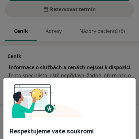
Rezervovat termín
Ceník
Adresy
Názory pacientů (6)
Ceník
Informace o službách a cenách nejsou k dispozici
Tento specialista ještě nepřidával žádné informace o
svých službách.
Adresa
Praktický lékař gynekolog
Respektujeme vaše soukromí
Božíkov 9,
Zákupy
47123