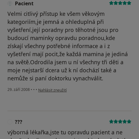
Pacient
Velmi citlivý přístup ke všem věkovým
kategoriím,je jemná a ohleduplná při
vyšetření,její poradny pro těhotné jsou pro
budoucí maminky opravdu poradnou,kde
získají všechny potřebné informace a i z
vyšetření mají pocit,že každá mamina je jediná
na světě.Odrodila jsem u ní všechny tři děti a
moje nejstarší dcera už k ní dochází také a
nemůže si paní doktorku vynachválit.
podle názoru uživatele Pacient
29. září 2008
•
•
•
Nahlásit zneužití
???
?
výborná lékařka,jste tu opravdu pacient a ne