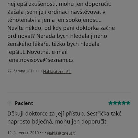
nejlepší zkušenosti, mohu jen doporučit.
Začala jsem její ordinaci navštěvovat v
těhotenství a jen a jen spokojenost...
Nevíte někdo, od kdy paní doktorka začne
ordinovat? Nerada bych hledala jiného
ženského lékaře, těžko bych hledala
lepší..L.Novotná, e-mail
lena.novisova@seznam.cz
podle názoru uživatele Pacient
22. června 2011
•
•
•
Nahlásit zneužití
Pacient
Děkuji doktorce za její přístup. Sestřička také
naprosto báječná, mohu jen doporučit.
podle názoru uživatele Pacient
12. července 2010
•
•
•
Nahlásit zneužití