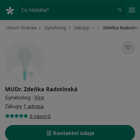
Hla
Co hledáte?
Hlavní Stránka
Gynekolog
Zákupy
Zdeňka Radotíns
Změna města
MUDr.
Zdeňka Radotínská
o specializacích
Gynekolog
·
Více
Zákupy
1 adresa
6 názorů
Kontaktní údaje