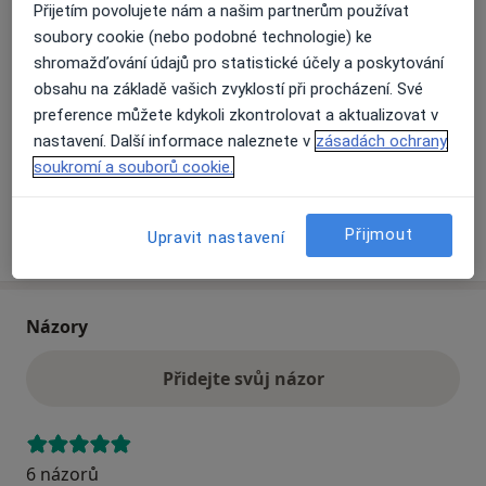
Přijetím povolujete nám a našim partnerům používat
soubory cookie (nebo podobné technologie) ke
Přiblížit mapu
shromažďování údajů pro statistické účely a poskytování
se otevře v nové záložce
obsahu na základě vašich zvyklostí při procházení. Své
preference můžete kdykoli zkontrolovat a aktualizovat v
Dostupnost
Na této adrese online kalendář není aktivní
nastavení. Další informace naleznete v
zásadách ochrany
Co mám v takové situaci udělat?
soukromí a souborů cookie.
Více
Přijmout
Upravit nastavení
o adrese
Názory
Přidejte svůj názor
6 názorů