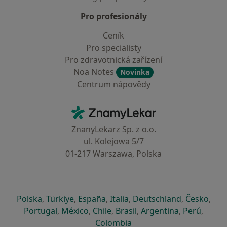
Pro profesionály
Ceník
Pro specialisty
Pro zdravotnická zařízení
Noa Notes
Novinka
Centrum nápovědy
Kontakt
ZnamyLekar - Hlavní stránka
ZnanyLekarz Sp. z o.o.
ul. Kolejowa 5/7
01-217 Warszawa, Polska
se otevře v nové záložce
se otevře v nové záložce
se otevře v nové záložce
se otevře v nové záložce
se otevře v 
se o
Polska
,
Türkiye
,
España
,
Italia
,
Deutschland
,
Česko
,
se otevře v nové záložce
se otevře v nové záložce
se otevře v nové záložce
se otevře v nové záložc
se otevře v 
se ote
Portugal
,
México
,
Chile
,
Brasil
,
Argentina
,
Perú
,
se otevře v nové záložce
Colombia