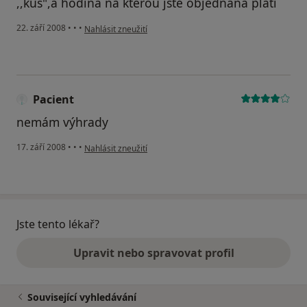
,,kus",a hodina na kterou jste objednaná platí
podle názoru uživatele ???
22. září 2008
•
•
•
Nahlásit zneužití
Pacient
nemám výhrady
podle názoru uživatele Pacient
17. září 2008
•
•
•
Nahlásit zneužití
Jste tento lékař?
Upravit nebo spravovat profil
Související vyhledávání