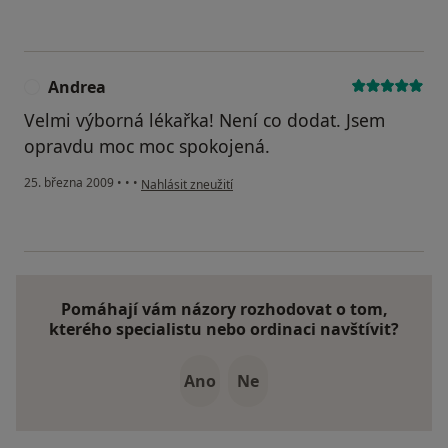
Andrea
A
Velmi výborná lékařka! Není co dodat. Jsem
opravdu moc moc spokojená.
podle názoru uživatele Andrea
25. března 2009
•
•
•
Nahlásit zneužití
Pomáhají vám názory rozhodovat o tom,
kterého specialistu nebo ordinaci navštívit?
Ano
Ne