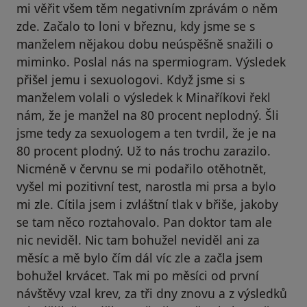
mi věřit všem těm negativním zprávám o něm
zde. Začalo to loni v březnu, kdy jsme se s
manželem nějakou dobu neúspěšně snažili o
miminko. Poslal nás na spermiogram. Výsledek
přišel jemu i sexuologovi. Když jsme si s
manželem volali o výsledek k Minaříkovi řekl
nám, že je manžel na 80 procent neplodný. Šli
jsme tedy za sexuologem a ten tvrdil, že je na
80 procent plodný. Už to nás trochu zarazilo.
Nicméně v červnu se mi podařilo otěhotnět,
vyšel mi pozitivní test, narostla mi prsa a bylo
mi zle. Cítila jsem i zvláštní tlak v břiše, jakoby
se tam něco roztahovalo. Pan doktor tam ale
nic neviděl. Nic tam bohužel neviděl ani za
měsíc a mě bylo čím dál víc zle a začla jsem
bohužel krvácet. Tak mi po měsíci od první
návštěvy vzal krev, za tři dny znovu a z výsledků