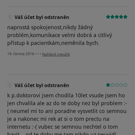
Váš účet byl odstraněn
naprostá spokojenost,nikdy žádný
problém,komunikace velmi dobrá a citlivý
přístup k pacientkám,neměnila bych.
podle názoru uživatele Váš účet byl odstraněn
19. června 2016
•
•
•
Nahlásit zneužití
Váš účet byl odstraněn
k p.doktorovi jsem chodila 10let vsude jsem ho
jen chvalila ale az do te doby nez byl problem :-
( neumel mi to ani poradne vysvetlit co semnou
je a nakonec mi rek at si o tom prectu na
internetu :-( vubec se semnou nechtel o tom
bavit .. od te doby me tam nikdo uz neuvidi