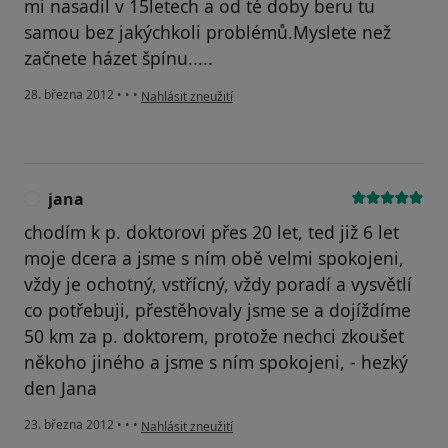
mi nasadil v 15letech a od té doby beru tu
samou bez jakýchkoli problémů.Myslete než
začnete házet špínu.....
podle názoru uživatele Váš účet byl odstraněn
28. března 2012
•
•
•
Nahlásit zneužití
jana
J
chodím k p. doktorovi přes 20 let, ted již 6 let
moje dcera a jsme s ním obě velmi spokojeni,
vždy je ochotný, vstřícný, vždy poradí a vysvětlí
co potřebuji, přestěhovaly jsme se a dojíždíme
50 km za p. doktorem, protože nechci zkoušet
někoho jiného a jsme s ním spokojeni, - hezký
den Jana
podle názoru uživatele jana
23. března 2012
•
•
•
Nahlásit zneužití