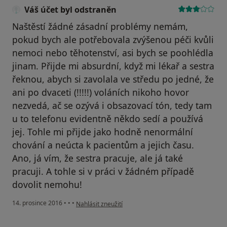
Váš účet byl odstraněn
Naštěstí žádné zásadní problémy nemám,
pokud bych ale potřebovala zvýšenou péči kvůli
nemoci nebo těhotenství, asi bych se poohlédla
jinam. Přijde mi absurdní, když mi lékař a sestra
řeknou, abych si zavolala ve středu po jedné, že
ani po dvaceti (!!!!!) voláních nikoho hovor
nezvedá, ač se ozývá i obsazovací tón, tedy tam
u to telefonu evidentně někdo sedí a používá
jej. Tohle mi přijde jako hodně nenormální
chování a neúcta k pacientům a jejich času.
Ano, já vím, že sestra pracuje, ale já také
pracuji. A tohle si v práci v žádném případě
dovolit nemohu!
podle názoru uživatele Váš účet byl odstraněn
14. prosince 2016
•
•
•
Nahlásit zneužití