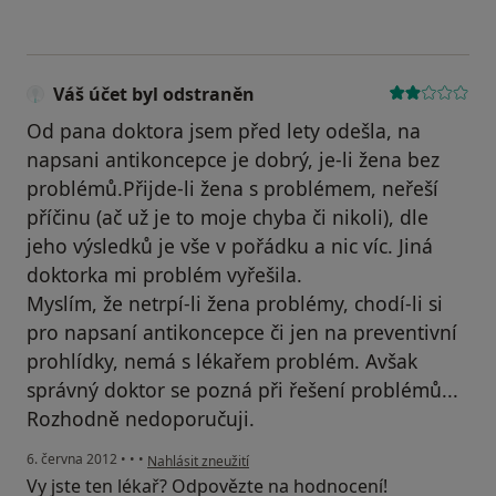
Váš účet byl odstraněn
Od pana doktora jsem před lety odešla, na
napsani antikoncepce je dobrý, je-li žena bez
problémů.Přijde-li žena s problémem, neřeší
příčinu (ač už je to moje chyba či nikoli), dle
jeho výsledků je vše v pořádku a nic víc. Jiná
doktorka mi problém vyřešila.
Myslím, že netrpí-li žena problémy, chodí-li si
pro napsaní antikoncepce či jen na preventivní
prohlídky, nemá s lékařem problém. Avšak
správný doktor se pozná při řešení problémů...
Rozhodně nedoporučuji.
podle názoru uživatele Váš účet byl odstraněn
6. června 2012
•
•
•
Nahlásit zneužití
Vy jste ten lékař? Odpovězte na hodnocení!