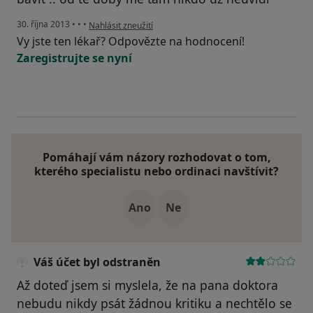
podle názoru uživatele Váš účet byl odstraněn
30. října 2013
•
•
•
Nahlásit zneužití
Vy jste ten lékař? Odpovězte na hodnocení!
Zaregistrujte se nyní
Pomáhají vám názory rozhodovat o tom,
kterého specialistu nebo ordinaci navštívit?
Ano
Ne
Váš účet byl odstraněn
Až doteď jsem si myslela, že na pana doktora
nebudu nikdy psát žádnou kritiku a nechtělo se