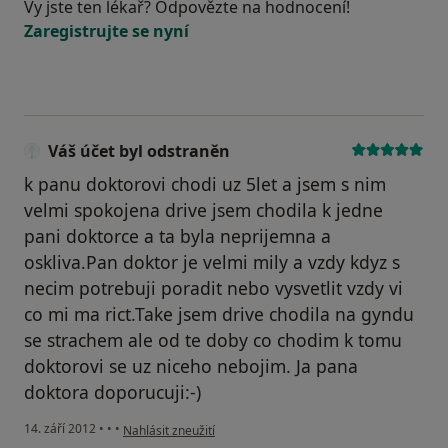
Vy jste ten lékař? Odpovězte na hodnocení!
Zaregistrujte se nyní
Váš účet byl odstraněn
k panu doktorovi chodi uz 5let a jsem s nim
velmi spokojena drive jsem chodila k jedne
pani doktorce a ta byla neprijemna a
oskliva.Pan doktor je velmi mily a vzdy kdyz s
necim potrebuji poradit nebo vysvetlit vzdy vi
co mi ma rict.Take jsem drive chodila na gyndu
se strachem ale od te doby co chodim k tomu
doktorovi se uz niceho nebojim. Ja pana
doktora doporucuji:-)
podle názoru uživatele Váš účet byl odstraněn
14. září 2012
•
•
•
Nahlásit zneužití