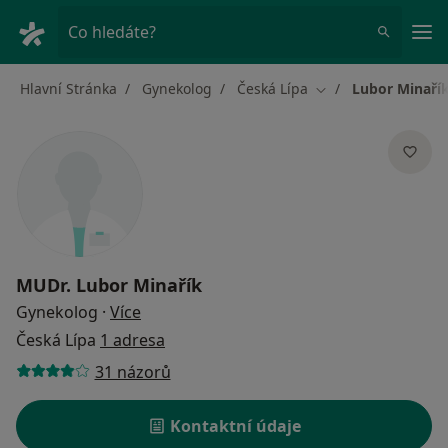
Hla
Co hledáte?
Hlavní Stránka
Gynekolog
Česká Lípa
Lubor Minaří
Změna města
MUDr.
Lubor Minařík
o specializacích
Gynekolog
·
Více
Česká Lípa
1 adresa
31 názorů
Kontaktní údaje