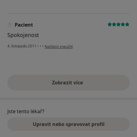
Pacient
Spokojenost
podle názoru uživatele Pacient
4. listopadu 2011
•
•
•
Nahlásit zneužití
Zobrazit více
výše uvedené názory
Jste tento lékař?
Upravit nebo spravovat profil