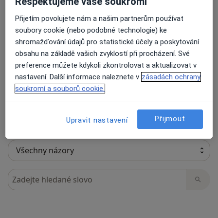
Respektujeme vaše soukromí
Přijetím povolujete nám a našim partnerům používat
soubory cookie (nebo podobné technologie) ke
31 názorů
shromažďování údajů pro statistické účely a poskytování
obsahu na základě vašich zvyklostí při procházení. Své
preference můžete kdykoli zkontrolovat a aktualizovat v
Recenze pacientů jsou pro nás důležité.
nastavení. Další informace naleznete v
zásadách ochrany
Specialisté nemají možnost zaplatit za
soukromí a souborů cookie.
odstranění nebo změnu recenze pacienta.
Další informace o názorech
Další informace.
Přijmout
Upravit nastavení
Hledejte v názorech