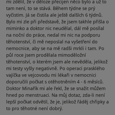
mi zdělil, že v děloze přecijen něco bylo a už to
tam není, to se stává. Během týdne se prý
vyčistim. Já se čistila ale ještě dalších 6 týdnů.
Bylo mi zle při představě, že jsem takhle přišla o
miminko a doktor nic neudělal, dál mě posílal
na noční do práce, nedal mi nic na podporu
těhotenství, či mě neposlal na vyšetření do
nemocnice, aby se na mě radši mrkli i tam. Po
půl roce jsem prodělala mimoděložní
těhotenství, o kterém jsem ale nevěděla, jelikož
mi testy vyšly negativně. Po operaci prasklého
vajíčka ve vejcovodu mi lékaři v nemocnici
doporučili počkat s otěhotněním 4 - 6 měsíců.
Doktor Minařík mi ale řekl, že se snažit můžem
hned po menstruaci. Na můj dotaz, zda-li není
lepší počkat odvětil, že je, jelikož řáděj chřipky a
to pro těhotné není dobrý.