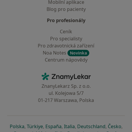
Mobilní aplikace
Blog pro pacienty
Pro profesionály
Ceník
Pro specialisty
Pro zdravotnická zařízení
Noa Notes
Novinka
Centrum nápovědy
Kontakt
ZnamyLekar - Hlavní stránka
ZnanyLekarz Sp. z o.o.
ul. Kolejowa 5/7
01-217 Warszawa, Polska
se otevře v nové záložce
se otevře v nové záložce
se otevře v nové záložce
se otevře v nové záložce
se otevře v 
se o
Polska
,
Türkiye
,
España
,
Italia
,
Deutschland
,
Česko
,