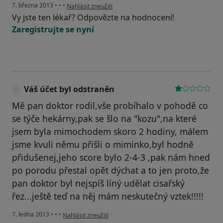
podle názoru uživatele Váš účet byl odstraněn
7. března 2013
•
•
•
Nahlásit zneužití
Vy jste ten lékař? Odpovězte na hodnocení!
Zaregistrujte se nyní
Váš účet byl odstraněn
Mě pan doktor rodil,vše probíhalo v pohodě co
se týče hekárny,pak se šlo na "kozu",na které
jsem byla mimochodem skoro 2 hodiny, málem
jsme kvuli němu přišli o miminko,byl hodně
přidušenej,jeho score bylo 2-4-3 ,pak nám hned
po porodu přestal opět dýchat a to jen proto,že
pan doktor byl nejspíš líný udělat cisařský
řez...ještě teď na něj mám neskutečný vztek!!!!!
podle názoru uživatele Váš účet byl odstraněn
7. ledna 2013
•
•
•
Nahlásit zneužití