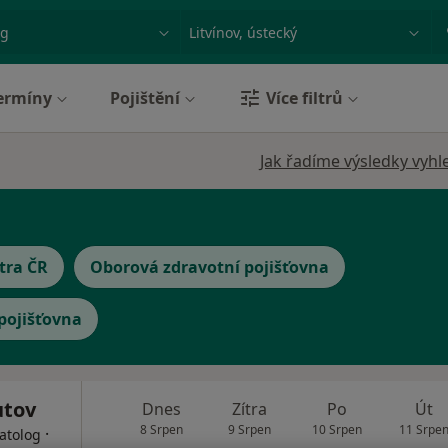
ace, nemoc nebo příjmení
Město nebo region
ermíny
Pojištění
Více filtrů
Jak řadíme výsledky vyhl
tra ČR
Oborová zdravotní pojišťovna
 pojišťovna
utov
Dnes
Zítra
Po
Út
8 Srpen
9 Srpen
10 Srpen
11 Srpe
·
atolog