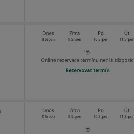
Dnes
Zítra
Po
Út
8 Srpen
9 Srpen
10 Srpen
11 Srpe
Online rezervace termínu není k dispozic
Rezervovat termín
a
Dnes
Zítra
Po
Út
8 Srpen
9 Srpen
10 Srpen
11 Srpe