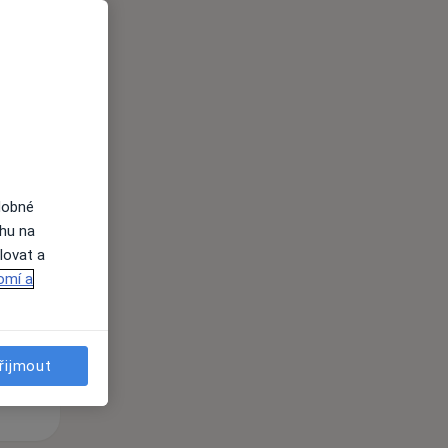
i
dobné
St
Čt
Pá
ahu na
n
12 Srpen
13 Srpen
14 Srpen
lovat a
omí a
i
řijmout