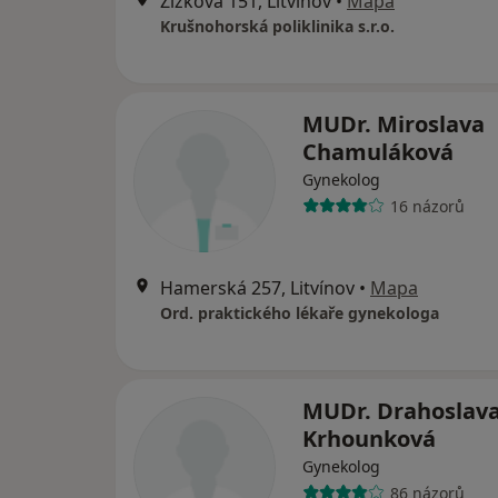
Žižkova 151, Litvínov
•
Mapa
Krušnohorská poliklinika s.r.o.
MUDr. Miroslava
Chamuláková
Gynekolog
16 názorů
Hamerská 257, Litvínov
•
Mapa
Ord. praktického lékaře gynekologa
MUDr. Drahoslav
Krhounková
Gynekolog
86 názorů