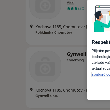
Více
14 názorů
Kochova 1185, Chomutov
•
Mapa
Poliklinika Chomutov
Respekt
Přijetím p
Gynwell s.r.o.
technologi
Gynekolog
základě vaš
aktualizova
souborů co
Kochova 1185, Chomutov
•
Mapa
Gynwell s.r.o.