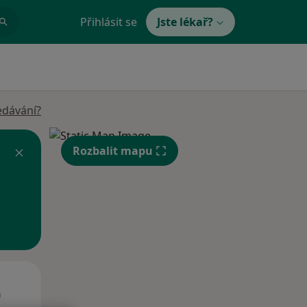
Přihlásit se
Jste lékař?
edávání?
Rozbalit mapu
St
Čt
Pá
n
12 Srpen
13 Srpen
14 Srpen