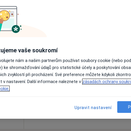
Online rezervace termínu není k dispozic
Zobrazit profil
ujeme vaše soukromí
ovolujete nám a našim partnerům používat soubory cookie (nebo po
Dnes
Zítra
Po
Út
e) ke shromažďování údajů pro statistické účely a poskytování obs
8 Srpen
9 Srpen
10 Srpen
11 Srpe
ich zvyklostí při procházení. Své preference můžete kdykoli zkontro
t v nastavení. Další informace naleznete v
zásadách ochrany soukr
okie.
Online rezervace termínu není k dispozic
Zobrazit profil
P
Upravit nastavení