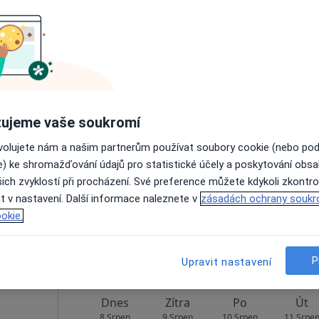
Rezervovat termín
vá
Dnes
Zítra
Po
Út
ujeme vaše soukromí
8 Srpen
9 Srpen
10 Srpen
11 Srpe
ovolujete nám a našim partnerům používat soubory cookie (nebo po
e) ke shromažďování údajů pro statistické účely a poskytování obs
ich zvyklostí při procházení. Své preference můžete kdykoli zkontro
Online rezervace termínu není k dispozic
t v nastavení. Další informace naleznete v
zásadách ochrany soukr
Rezervovat termín
okie.
P
Upravit nastavení
Dnes
Zítra
Po
Út
8 Srpen
9 Srpen
10 Srpen
11 Srpe