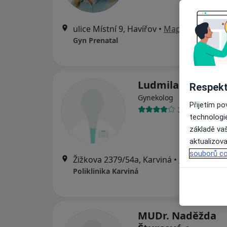
ulice Místní 9, Havířov
•
Mapa
Gyn Prenatal
Ludmila Kohano
Respekt
Gynekolog
Přijetím p
39 názorů
technologi
základě vaš
aktualizova
souborů co
Žižkova 2379/54a, Karviná
•
Mapa
Poliklinika Karviná
MUDr. Naděžda