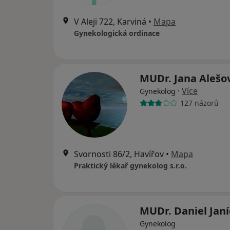
V Aleji 722, Karviná
•
Mapa
Gynekologická ordinace
MUDr. Jana Alešo
·
Více
Gynekolog
127 názorů
Svornosti 86/2, Havířov
•
Mapa
Praktický lékař gynekolog s.r.o.
MUDr. Daniel Jan
Gynekolog