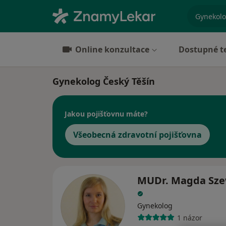
specializ
Online konzultace
Dostupné t
Gynekolog Český Těšín
Jakou pojišťovnu máte?
Všeobecná zdravotní pojišťovna
MUDr. Magda Sze
Gynekolog
1 názor