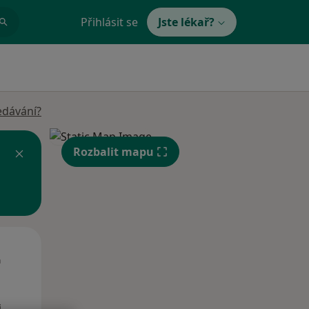
Přihlásit se
Jste lékař?
edávání?
Rozbalit mapu
St
Čt
Pá
n
12 Srpen
13 Srpen
14 Srpen
i