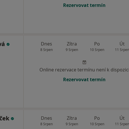
Rezervovat termín
vá
Dnes
Zítra
Po
Út
8 Srpen
9 Srpen
10 Srpen
11 Srpe
Online rezervace termínu není k dispozic
Rezervovat termín
íček
Dnes
Zítra
Po
Út
8 Srpen
9 Srpen
10 Srpen
11 Srpe