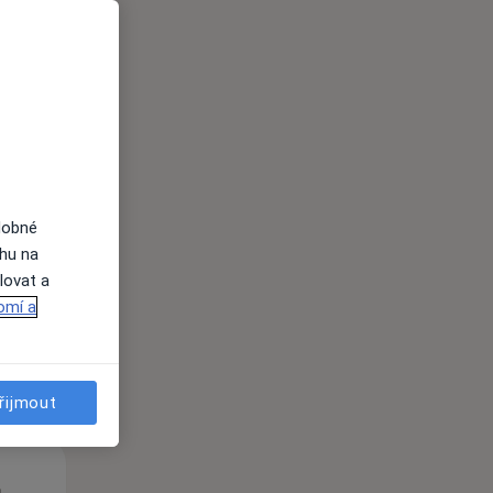
St
Čt
Pá
n
12 Srpen
13 Srpen
14 Srpen
dobné
ahu na
lovat a
i
omí a
řijmout
St
Čt
Pá
n
12 Srpen
13 Srpen
14 Srpen