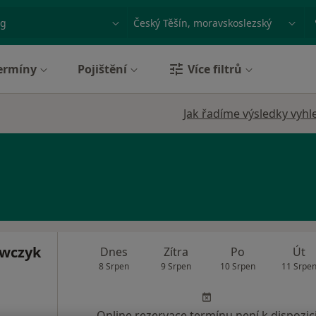
ace, nemoc nebo příjmení
Město nebo region
ermíny
Pojištění
Více filtrů
Jak řadíme výsledky vyhl
wczyk
Dnes
Zítra
Po
Út
8 Srpen
9 Srpen
10 Srpen
11 Srpe
Online rezervace termínu není k dispozic