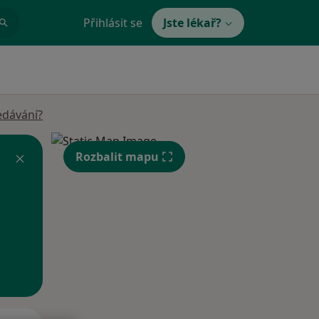
Přihlásit se
Jste lékař?
edávání?
Rozbalit mapu