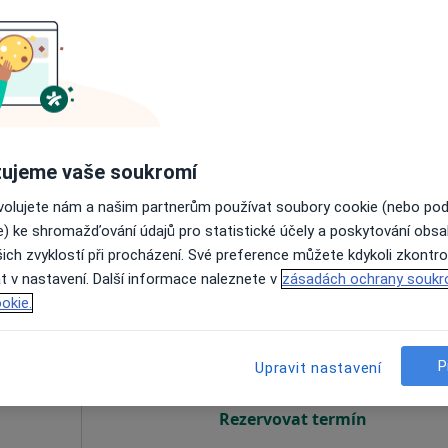
iS.,
Dnes
Zítra
Po
Út
8 Srpen
9 Srpen
10 Srpen
11 Srpe
, Terapeut
Online rezervace termínu není k dispozic
Rezervovat termín
pa
ujeme vaše soukromí
ovolujete nám a našim partnerům používat soubory cookie (nebo po
850 Kč
e) ke shromažďování údajů pro statistické účely a poskytování obs
ich zvyklostí při procházení. Své preference můžete kdykoli zkontro
t v nastavení. Další informace naleznete v
zásadách ochrany soukr
vá
Dnes
Zítra
Po
Út
okie.
8 Srpen
9 Srpen
10 Srpen
11 Srpe
·
Více
P
Upravit nastavení
Online rezervace termínu není k dispozic
Rezervovat termín