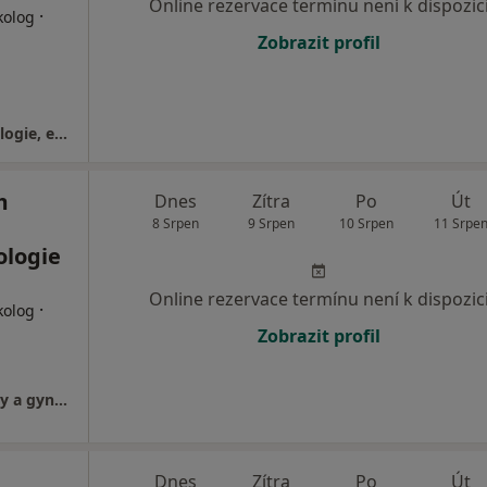
Online rezervace termínu není k dispozic
·
kolog
Zobrazit profil
Gynartis, s.r.o., gynekologie, dětská gynekologie, estetická gynekologie
m
Dnes
Zítra
Po
Út
8 Srpen
9 Srpen
10 Srpen
11 Srpe
ologie
Online rezervace termínu není k dispozic
·
kolog
Zobrazit profil
FETMED - Centrum fetální medicíny, genetiky a gynekologie
Dnes
Zítra
Po
Út