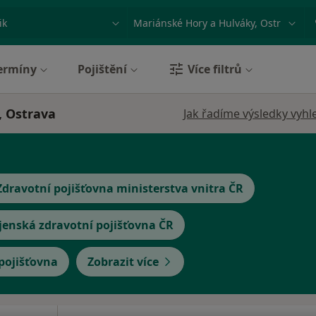
ace, nemoc nebo příjmení
Město nebo region
ermíny
Pojištění
Více filtrů
, Ostrava
Jak řadíme výsledky vyhl
Zdravotní pojišťovna ministerstva vnitra ČR
jenská zdravotní pojišťovna ČR
 pojišťovna
Zobrazit více