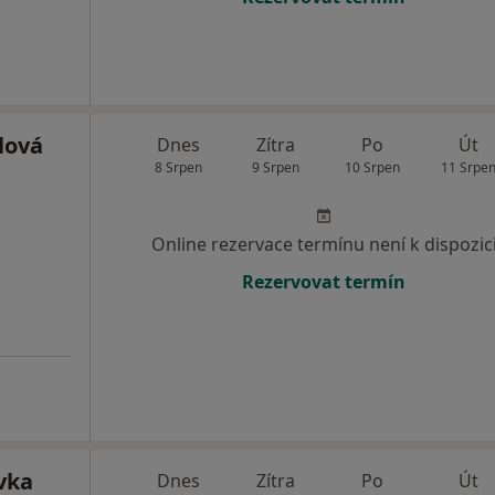
lová
Dnes
Zítra
Po
Út
8 Srpen
9 Srpen
10 Srpen
11 Srpe
Online rezervace termínu není k dispozic
Rezervovat termín
vka
Dnes
Zítra
Po
Út