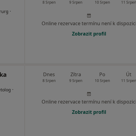
8 Srpen
9 Srpen
10 Srpen
11 Srpe
·
irurg
Online rezervace termínu není k dispozic
Zobrazit profil
ika
Dnes
Zítra
Po
Út
8 Srpen
9 Srpen
10 Srpen
11 Srpe
·
etolog
Online rezervace termínu není k dispozic
Zobrazit profil