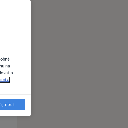
St
Čt
Pá
n
12 Srpen
13 Srpen
14 Srpen
i
dobné
ahu na
lovat a
omí a
St
Čt
Pá
n
12 Srpen
13 Srpen
14 Srpen
řijmout
i