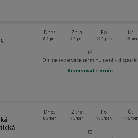
Dnes
Zítra
Po
Út
8 Srpen
9 Srpen
10 Srpen
11 Srpe
t,
Online rezervace termínu není k dispozic
Rezervovat termín
Dnes
Zítra
Po
Út
ská
8 Srpen
9 Srpen
10 Srpen
11 Srpe
tická