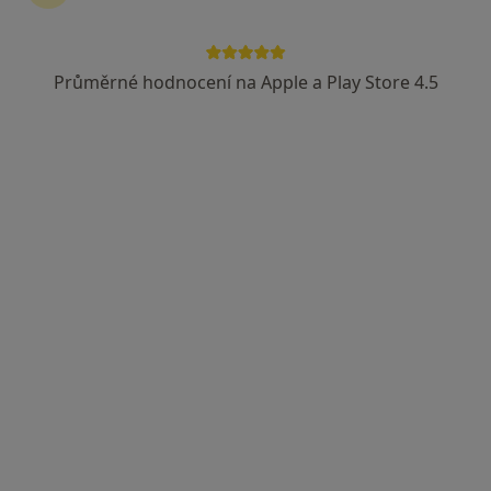
Průměrné hodnocení na Apple a Play Store 4.5
Lucie Janalíková DiS., Cert. MDT
·
Více
Diagnostik, Fyzioterapeut, Terapeut
14 názorů
Františka Formana 251/13, Ostrava
•
Mapa
Lucie Janalíková DiS.
Diagnostické testy
850 Kč
Tento specialista nenabízí online rezervaci termínu na této adrese.
Rezervovat termín