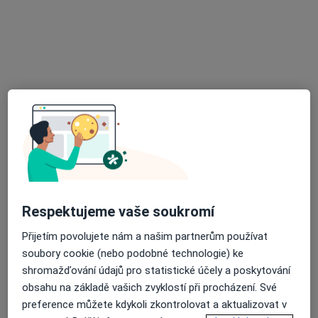
Mgr. Aleš Miska
·
Více
Diagnostik, Psychoterapeut, Psycholog
Mlýnská 317/10, Ostrava
•
Mapa
Soukromá ordinace
Tento specialista nenabízí online rezervaci termínu na této adrese.
Rezervovat termín
Respektujeme vaše soukromí
Přijetím povolujete nám a našim partnerům používat
soubory cookie (nebo podobné technologie) ke
shromažďování údajů pro statistické účely a poskytování
obsahu na základě vašich zvyklostí při procházení. Své
FETMED - Centrum fetální medicíny,
preference můžete kdykoli zkontrolovat a aktualizovat v
genetiky a gynekologie