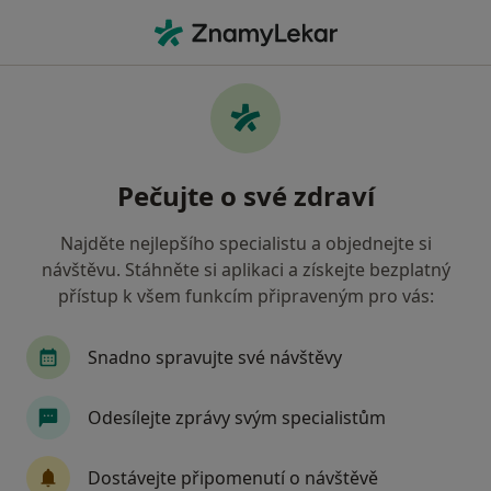
Hla
Diagnostik • Havířov, moravskoslezský
Filtry
Mapa
Diagnostik Havířov
Pečujte o své zdraví
Jak řadíme výsledky vyhledávání?
Najděte nejlepšího specialistu a objednejte si
návštěvu. Stáhněte si aplikaci a získejte bezplatný
Jakou pojišťovnu máte?
přístup k všem funkcím připraveným pro vás:
Oborová zdravotní pojišťovna
Vojenská zdravo
Snadno spravujte své návštěvy
Odesílejte zprávy svým specialistům
Dostávejte připomenutí o návštěvě