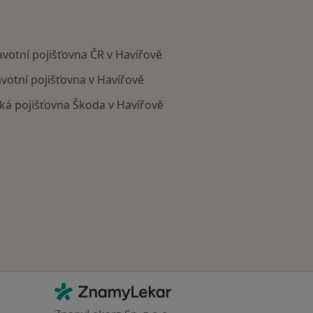
avotní pojišťovna ČR v Havířově
votní pojišťovna v Havířově
ká pojišťovna Škoda v Havířově
Kontakt
ZnamyLekar - Hlavní stránka