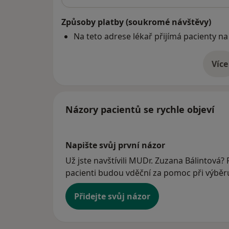
Způsoby platby (soukromé návštěvy)
Na teto adrese lékař přijímá pacienty na
Více
o 
Názory pacientů se rychle objeví
Napište svůj první názor
Už jste navštívili MUDr. Zuzana Bálintová? 
pacienti budou vděční za pomoc při výběru 
Přidejte svůj názor