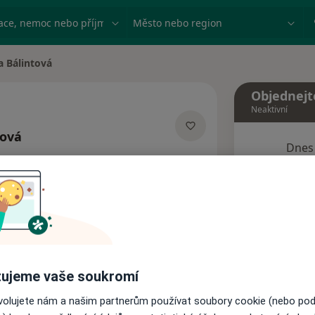
ace, nemoc nebo příjmení
Město nebo region
a Bálintová
ta
Objednejt
Neaktivní
tová
Dnes
lizacích
6 Srpen
Tento 
Rezervovat termín
ujeme vaše soukromí
Názory pacientů
ovolujete nám a našim partnerům používat soubory cookie (nebo po