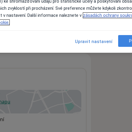
e) ke shromažďování údajů pro statistické účely a poskytování obs
ich zvyklostí při procházení. Své preference můžete kdykoli zkontro
t v nastavení. Další informace naleznete v
zásadách ochrany soukr
ách nejsou k dispozici
okie.
ádné informace o svých službách.
P
Upravit nastavení
 mapu
 otevře v nové záložce
ní