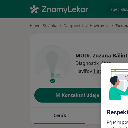
specializ
Hlavní Stránka
Diagnostik
Havířov
Zuzan
Změna měs
MUDr.
Zuzana Bálin
o specia
Diagnostik
·
Více
Havířov
1 adresa
Kontaktní údaje
Respekt
Ceník
Adresy
Přijetím p