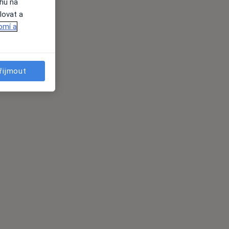
ahu na
lovat a
omí a
řijmout