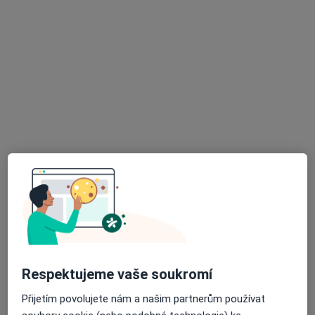
SWISS MED CLINIC s.r.o.
·
Více
Chirurg, Gastroenterolog, Urolog
6 názorů
Bezdružická 274, Planá
•
Mapa
SWISS MED CLINIC s.r.o.
Tato klinika nemá specialisty s dostupnými termíny v online kalendáři
Zobrazit profil
Respektujeme vaše soukromí
Přijetím povolujete nám a našim partnerům používat