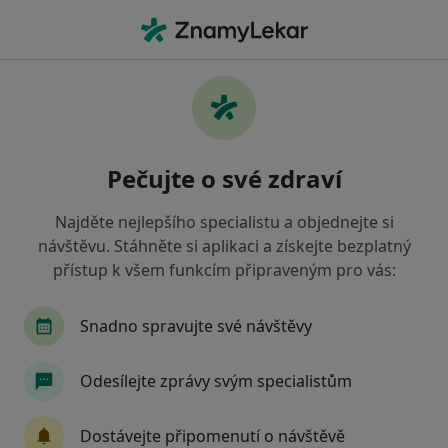
Hla
Chirurg • Mariánské Lázně, karlovarský
Filtry
Mapa
Chirurg Mariánské Lázně
Pečujte o své zdraví
Jak řadíme výsledky vyhledávání?
Najděte nejlepšího specialistu a objednejte si
návštěvu. Stáhněte si aplikaci a získejte bezplatný
Jakou pojišťovnu máte?
přístup k všem funkcím připraveným pro vás:
Zdravotní pojišťovna ministerstva vnitra ČR
Snadno spravujte své návštěvy
Odesílejte zprávy svým specialistům
Dostávejte připomenutí o návštěvě