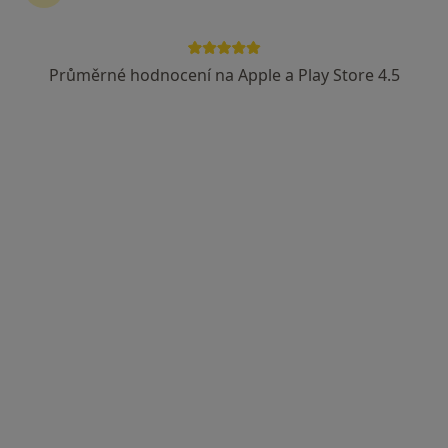
Průměrné hodnocení na Apple a Play Store 4.5
MUDr. Josef Švec (Primář)
Chirurg
8 názorů
Adresa 1
Adresa 2
Bezdružická 274, Planá
•
Mapa
SWISS MED CLINIC s.r.o.
Tento specialista nenabízí online rezervaci termínu na této adrese.
Rezervovat termín