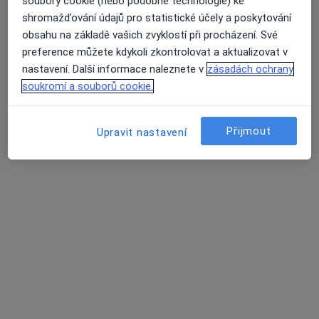
soubory cookie (nebo podobné technologie) ke
shromažďování údajů pro statistické účely a poskytování
obsahu na základě vašich zvyklostí při procházení. Své
MUDr. Pavel Fajt
preference můžete kdykoli zkontrolovat a aktualizovat v
nastavení. Další informace naleznete v
zásadách ochrany
Chirurg
soukromí a souborů cookie.
5 názorů
Palackého 583, Mariánské Lázně
•
Mapa
Chirurgická ambulance
Přijmout
Upravit nastavení
Tento specialista nenabízí online rezervaci termínu na této adrese.
Rezervovat termín