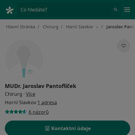
Hla
Co hledáte?
Hlavní Stránka
Chirurg
Horní Slavkov
Jaroslav Pant
Změna města
MUDr.
Jaroslav Pantoflíček
o specializacích
Chirurg
·
Více
Horní Slavkov
1 adresa
6 názorů
Kontaktní údaje