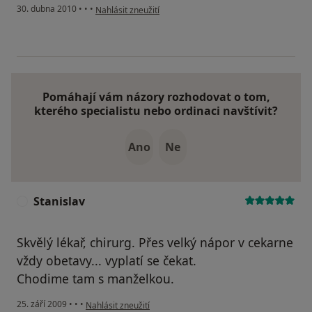
podle názoru uživatele Váš účet byl odstraněn
30. dubna 2010
•
•
•
Nahlásit zneužití
Pomáhají vám názory rozhodovat o tom,
kterého specialistu nebo ordinaci navštívit?
Ano
Ne
Stanislav
S
Skvělý lékař, chirurg. Přes velký nápor v cekarne
vždy obetavy... vyplatí se čekat.
Chodime tam s manželkou.
podle názoru uživatele Stanislav
25. září 2009
•
•
•
Nahlásit zneužití