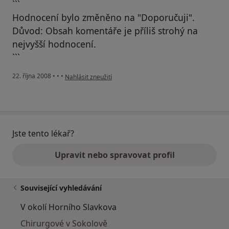
```
Hodnocení bylo změněno na "Doporučuji".
Důvod: Obsah komentáře je příliš strohý na
nejvyšší hodnocení.
```
podle názoru uživatele Mirek
22. října 2008
•
•
•
Nahlásit zneužití
Jste tento lékař?
Upravit nebo spravovat profil
Související vyhledávání
V okolí Horního Slavkova
Chirurgové v Sokolově