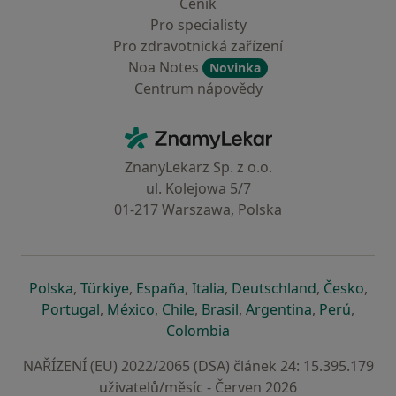
Ceník
Pro specialisty
Pro zdravotnická zařízení
Noa Notes
Novinka
Centrum nápovědy
Kontakt
ZnamyLekar - Hlavní stránka
ZnanyLekarz Sp. z o.o.
ul. Kolejowa 5/7
01-217 Warszawa, Polska
se otevře v nové záložce
se otevře v nové záložce
se otevře v nové záložce
se otevře v nové záložce
se otevře v 
se o
Polska
,
Türkiye
,
España
,
Italia
,
Deutschland
,
Česko
,
se otevře v nové záložce
se otevře v nové záložce
se otevře v nové záložce
se otevře v nové záložc
se otevře v 
se ote
Portugal
,
México
,
Chile
,
Brasil
,
Argentina
,
Perú
,
se otevře v nové záložce
Colombia
NAŘÍZENÍ (EU) 2022/2065 (DSA) článek 24: 15.395.179
uživatelů/měsíc - Červen 2026