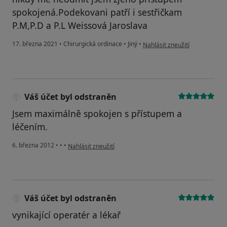
spokojená.Podekovani patří i sestřičkam
P.M,P.D a P.L Weissová Jaroslava
podle názoru uživatele Jarosl
17. března 2021
•
Chirurgická ordinace
•
Jiný
•
Nahlásit zneužití
Váš účet byl odstraněn
Jsem maximálně spokojen s přístupem a
léčením.
podle názoru uživatele Váš účet byl odstraněn
6. března 2012
•
•
•
Nahlásit zneužití
Váš účet byl odstraněn
vynikající operatér a lékař