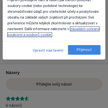
soubory cookie (nebo podobné technologie) ke
shromažďování údajů pro statistické účely a poskytování
Přiblížit mapu
se otevře v nové záložce
obsahu na základě vašich zvyklostí při procházení. Své
preference můžete kdykoli zkontrolovat a aktualizovat v
Dostupnost
Na této adrese online kalendář není aktivní
nastavení. Další informace naleznete v
zásadách ochrany
Co mám v takové situaci udělat?
soukromí a souborů cookie.
Přijmout
Upravit nastavení
Více
o adrese
Názory
Přidejte svůj názor
6 názorů