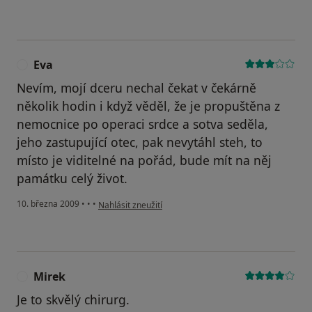
Eva
E
Nevím, mojí dceru nechal čekat v čekárně
několik hodin i když věděl, že je propuštěna z
nemocnice po operaci srdce a sotva seděla,
jeho zastupující otec, pak nevytáhl steh, to
místo je viditelné na pořád, bude mít na něj
památku celý život.
podle názoru uživatele Eva
10. března 2009
•
•
•
Nahlásit zneužití
Mirek
M
Je to skvělý chirurg.