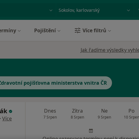
ace, nemoc nebo příjmení
Město nebo region
ermíny
Pojištění
Více filtrů
Jak řadíme výsledky vyhl
Zdravotní pojišťovna ministerstva vnitra ČR
ták
Dnes
Zítra
Ne
Po
7 Srpen
8 Srpen
9 Srpen
10 Srpe
·
Více
Online rezervace termínu není k dispozic