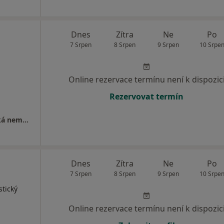
Dnes
Zítra
Ne
Po
7 Srpen
8 Srpen
9 Srpen
10 Srpe
Online rezervace termínu není k dispozic
Rezervovat termín
Nemocnice Karlovy Vary (Karlovarská krajská nemocnice a.s.)
Dnes
Zítra
Ne
Po
7 Srpen
8 Srpen
9 Srpen
10 Srpe
stický
Online rezervace termínu není k dispozic