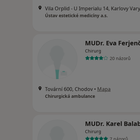
Vila Orplid - U Imperialu 14, Karlovy Var
Ústav estetické medicíny a.s.
MUDr. Eva Ferjen
Chirurg
20 názorů
Tovární 600, Chodov
•
Mapa
Chirurgická ambulance
MUDr. Karel Bala
Chirurg
7 názorů