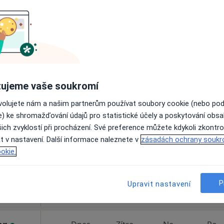
Rezervovat termín
20 000 Kč
ujeme vaše soukromí
h
Dnes
Zítra
Ne
Po
ovolujete nám a našim partnerům používat soubory cookie (nebo po
7 Srpen
8 Srpen
9 Srpen
10 Srpe
e) ke shromažďování údajů pro statistické účely a poskytování obs
ich zvyklostí při procházení. Své preference můžete kdykoli zkontro
t v nastavení. Další informace naleznete v
Online rezervace termínu není k dispozic
zásadách ochrany soukr
okie.
Rezervovat termín
nemocnice
P
Upravit nastavení