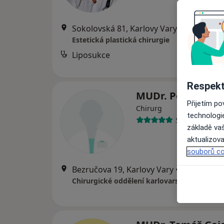
Sokolovská 81, Karlovy Vary
•
Mapa
Estetická plastická chirurgie
Liposukce
Respekt
MUDr. Peter Tót
Přijetím p
Chirurg
technologi
5 názorů
základě vaš
aktualizova
souborů co
Bezručova 19, Karlovy Vary
•
Mapa
Chirurgické oddělení karlovarské krajské 