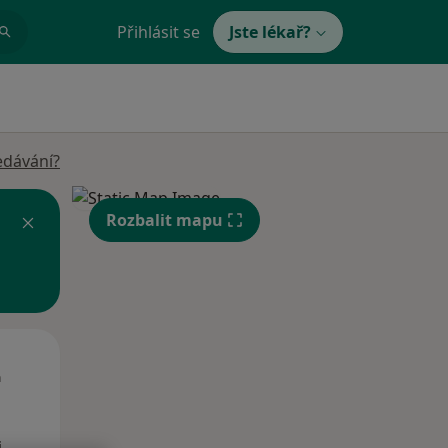
Přihlásit se
Jste lékař?
edávání?
Rozbalit mapu
Út
St
Čt
n
11 Srpen
12 Srpen
13 Srpen
i