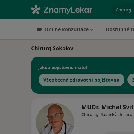
specializ
Online konzultace
Dostupné t
Chirurg Sokolov
Jakou pojišťovnu máte?
Všeobecná zdravotní pojišťovna
MUDr. Michal Svi
Chirurg, Plastický chirurg