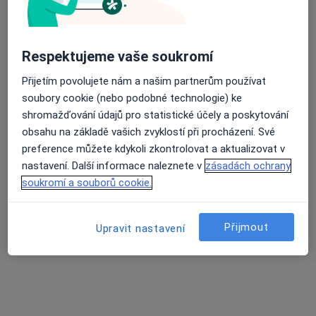
Adresa 1
Adresa 2
Respektujeme vaše soukromí
Gorkého 17, Kynšperk nad Ohří
•
Mapa
Přijetím povolujete nám a našim partnerům používat
Chirurgická ambulance
soubory cookie (nebo podobné technologie) ke
Tento specialista nenabízí online rezervaci termínu na této adrese.
shromažďování údajů pro statistické účely a poskytování
obsahu na základě vašich zvyklostí při procházení. Své
Rezervovat termín
preference můžete kdykoli zkontrolovat a aktualizovat v
nastavení. Další informace naleznete v
zásadách ochrany
soukromí a souborů cookie.
Přijmout
Upravit nastavení
MUDr. Vladimír Žemlička
Chirurg