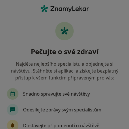
Hla
Chirurg • Sokolov, karlovarský
Filtry
• 1
Mapa
Doporučení chirurgové s Zdravotní
Pečujte o své zdraví
pojišťovna ministerstva vnitra ČR Sokolov
Jak řadíme výsledky vyhledávání?
Najděte nejlepšího specialistu a objednejte si
návštěvu. Stáhněte si aplikaci a získejte bezplatný
přístup k všem funkcím připraveným pro vás:
Snadno spravujte své návštěvy
Odesílejte zprávy svým specialistům
MUDr. Martin Polenda
Dostávejte připomenutí o návštěvě
Chirurg