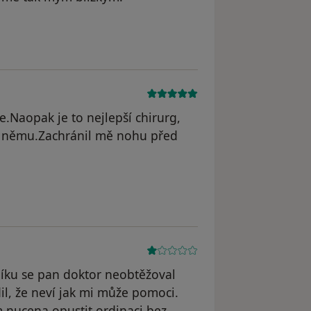
e.Naopak je to nejlepší chirurg,
 němu.Zachránil mě nohu před
dstraněn
níku se pan doktor neobtěžoval
il, že neví jak mi může pomoci.
m nucena opustit ordinaci bez