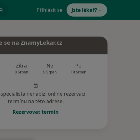
Přihlásit se
Jste lékař?
e se na ZnamyLekar.cz
Zítra
Ne
Po
Út
St
8 Srpen
9 Srpen
10 Srpen
11 Srpen
12 Srp
specialista nenabízí online rezervaci
termínu na této adrese.
Rezervovat termín