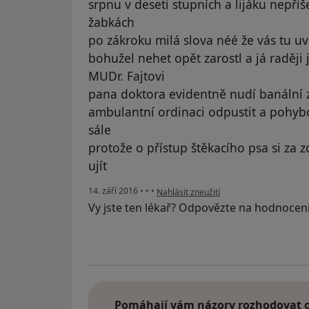
srpnu v deseti stupních a lijáku nepřiš
žabkách
po zákroku milá slova néé že vás tu uv
bohužel nehet opět zarostl a já raději
MUDr. Fajtovi
pana doktora evidentně nudí banální z
ambulantní ordinaci odpustit a pohy
sále
protože o přístup štěkacího psa si za 
ujít
podle názoru uživatele Váš účet byl ods
14. září 2016
•
•
•
Nahlásit zneužití
Vy jste ten lékař? Odpovězte na hodnocen
Pomáhají vám názory rozhodovat o 