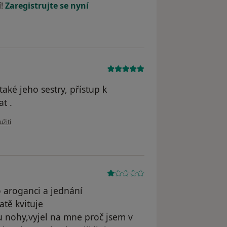
í!
Zaregistrujte se nyní
aké jeho sestry, přístup k
t .
 uživatele Alexander Naď
užití
o aroganci a jednání
tě kvituje
 u nohy,vyjel na mne proč jsem v