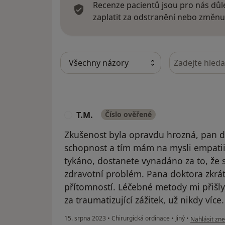
Recenze pacientů jsou pro nás důle
zaplatit za odstranění nebo změnu
Hledejte v ná
T.M.
Číslo ověřené
T
Zkušenost byla opravdu hrozná, pan d
schopnost a tím mám na mysli empatii.
tykáno, dostanete vynadáno za to, že 
zdravotní problém. Pana doktora zkrát
přítomností. Léčebné metody mi přišly 
za traumatizující zážitek, už nikdy více.
podle názoru
15. srpna 2023
•
Chirurgická ordinace
•
Jiný
•
Nahlásit zne