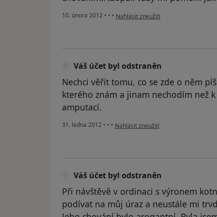
podle názoru uživatele Alena
10. února 2012
•
•
•
Nahlásit zneužití
Váš účet byl odstraněn
Nechci věřit tomu, co se zde o něm píš
kterého znám a jinam nechodím než k
amputací.
podle názoru uživatele Váš účet byl o
31. ledna 2012
•
•
•
Nahlásit zneužití
Váš účet byl odstraněn
Při návštěvě v ordinaci s výronem kot
podívat na můj úraz a neustále mi trvd
Jeho chování bylo arogantní. Byla jse