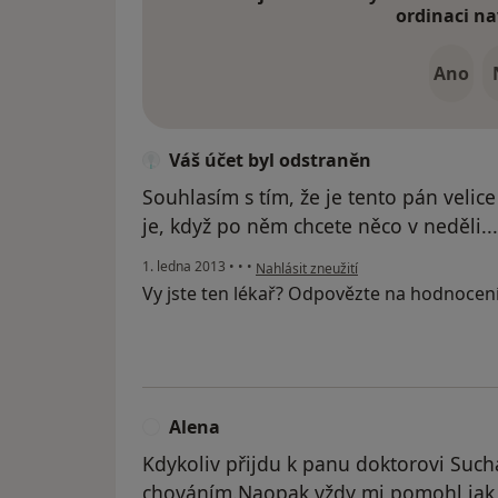
ordinaci na
Ano
Váš účet byl odstraněn
Souhlasím s tím, že je tento pán velic
je, když po něm chcete něco v neděli...
podle názoru uživatele Váš účet byl od
1. ledna 2013
•
•
•
Nahlásit zneužití
Vy jste ten lékař? Odpovězte na hodnocen
Alena
A
Kdykoliv přijdu k panu doktorovi Su
chováním.Naopak vždy mi pomohl jak