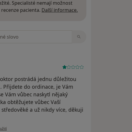
žité. Specialisté nemají možnost
Další informace o názor
 recenze pacienta.
Další informace.
zorech
oktor postrádá jednu důležitou
 Přijdete do ordinace, je Vám
se Vám vůbec naskytl nějaký
ka obtěžujete vůbec Vaší
středověké a už nikdy více, děkuji
 uživatele T.M.
užití