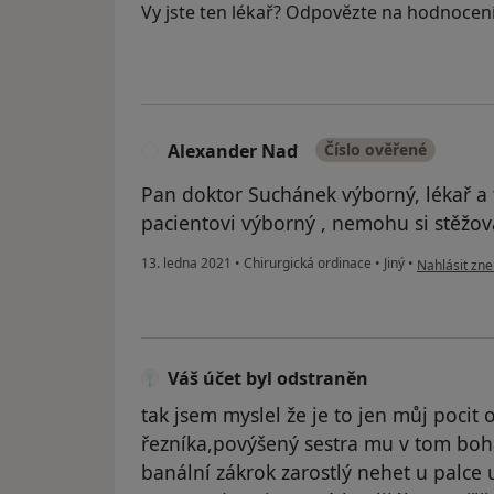
Vy jste ten lékař? Odpovězte na hodnocen
Alexander Naď
Číslo ověřené
A
Pan doktor Suchánek výborný, lékař a t
pacientovi výborný , nemohu si stěžova
podle názoru
13. ledna 2021
•
Chirurgická ordinace
•
Jiný
•
Nahlásit zne
Váš účet byl odstraněn
tak jsem myslel že je to jen můj pocit 
řezníka,povýšený sestra mu v tom boha
banální zákrok zarostlý nehet u palce