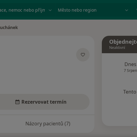
ace, nemoc nebo příjmení
Město nebo region
 Suchánek
ěsta
Objednejt
Neaktivní
acích
Dnes
7 Srpen
Tento 
Rezervovat termín
Názory pacientů (7)