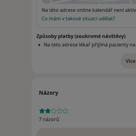
Dostupnost
Na této adrese online kalendář není aktiv
Co mám v takové situaci udělat?
Způsoby platby (soukromé návštěvy)
Na teto adrese lékař přijímá pacienty na
Více
o 
Názory
7 názorů