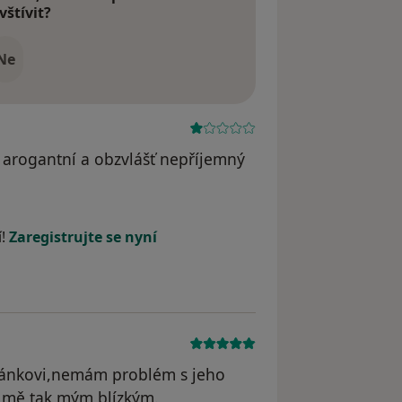
vštívit?
Ne
e arogantní a obzvlášť nepříjemný
straněn
í!
Zaregistrujte se nyní
chánkovi,nemám problém s jeho
 mě tak mým blízkým.