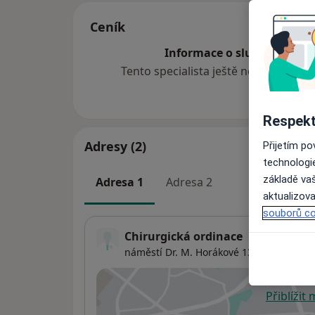
Ceník
Informace o službách a cen
Tento specialista ještě nepřidával ž
Respekt
Adresy (2)
Přijetím p
technologi
základě vaš
Adresa 1
Adresa 2
aktualizova
souborů co
Chirurgická ordinace
náměstí Dr. M. Horákové 1313/8,
Karlovy
Přiblížit
se