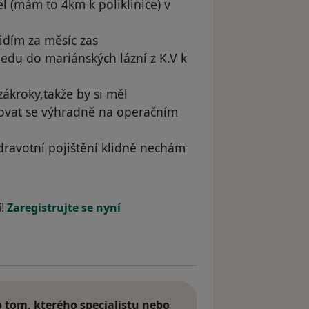
el (mám to 4km k poliklinice) v
idím za měsíc zas
 jedu do mariánských lázní z K.V k
ákroky,takže by si měl
bovat se výhradně na operačním
zdravotní pojištění klidně nechám
traněn
í!
Zaregistrujte se nyní
tom, kterého specialistu nebo