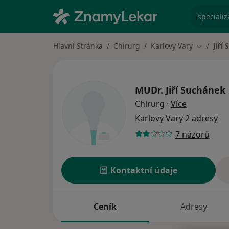
specializ
Hlavní Stránka
Chirurg
Karlovy Vary
Jiří
Změna m
MUDr.
Jiří Suchánek
o specializ
Chirurg
·
Více
Karlovy Vary
2 adresy
7 názorů
Kontaktní údaje
Ceník
Adresy