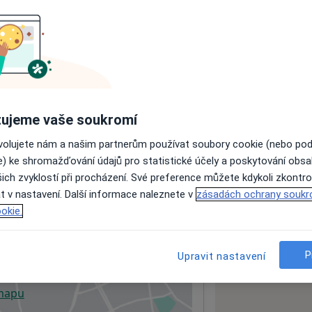
ách nejsou k dispozici
ádné informace o svých službách.
ujeme vaše soukromí
ovolujete nám a našim partnerům používat soubory cookie (nebo po
e) ke shromažďování údajů pro statistické účely a poskytování obs
ich zvyklostí při procházení. Své preference můžete kdykoli zkontro
t v nastavení. Další informace naleznete v
zásadách ochrany soukr
okie.
 Vary
360 01
P
Upravit nastavení
 mapu
 otevře v nové záložce