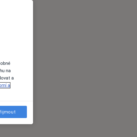
dobné
ahu na
lovat a
omí a
řijmout