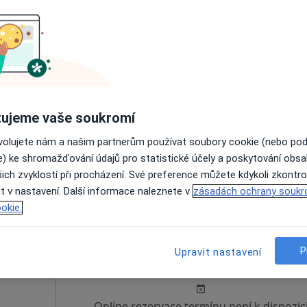
lub
Dnes
Zítra
So
Ne
6 Srpen
7 Srpen
8 Srpen
9 Srpen
Online rezervace termínu není k dispozic
ujeme vaše soukromí
Rezervovat termín
ovolujete nám a našim partnerům používat soubory cookie (nebo po
a
e) ke shromažďování údajů pro statistické účely a poskytování obs
ich zvyklostí při procházení. Své preference můžete kdykoli zkontro
700 Kč
t v nastavení. Další informace naleznete v
zásadách ochrany soukr
okie.
á
Dnes
Zítra
So
Ne
P
Upravit nastavení
6 Srpen
7 Srpen
8 Srpen
9 Srpen
Online rezervace termínu není k dispozic