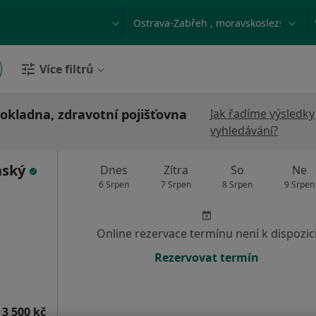
ace, nemoc nebo příjmení
Město nebo region
Více filtrů
pokladna, zdravotní pojišťovna
Jak řadíme výsledky
vyhledávání?
nský
Dnes
Zítra
So
Ne
6 Srpen
7 Srpen
8 Srpen
9 Srpen
Online rezervace termínu není k dispozic
Rezervovat termín
 3 500 kč