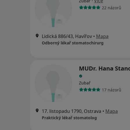
·
Více
Zubař
22 názorů
Lidická 886/43, Havířov
•
Mapa
Odborný lékař stomatochirurg
MUDr. Hana Stan
Zubař
17 názorů
17. listopadu 1790, Ostrava
•
Mapa
Praktický lékař stomatolog