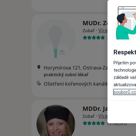
MUDr. Zdeněk Ho
·
Více
Zubař
28 názorů
Respekt
Přijetím p
Horymírova 121, Ostrava-Zabřeh
•
Map
technologi
praktický zubní lékař
základě vaš
Ošetření kořenových kanálků
aktualizova
souborů co
MDDr. Jana Sílov
·
Více
Zubař
13 názorů