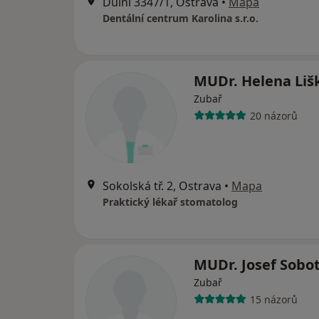
Důlní 3347/1, Ostrava
•
Mapa
Dentální centrum Karolina s.r.o.
MUDr. Helena Li
Zubař
20 názorů
Sokolská tř. 2, Ostrava
•
Mapa
Praktický lékař stomatolog
MUDr. Josef Sobo
Zubař
15 názorů