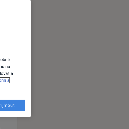
Po
Út
St
10 Srpen
11 Srpen
12 Srpen
i
dobné
ahu na
lovat a
omí a
Po
Út
St
řijmout
10 Srpen
11 Srpen
12 Srpen
i