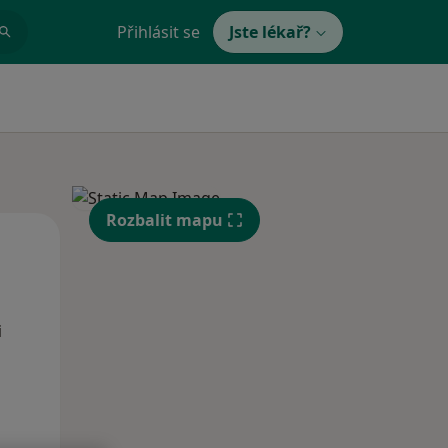
Přihlásit se
Jste lékař?
Rozbalit mapu
Po
Út
St
10 Srpen
11 Srpen
12 Srpen
i