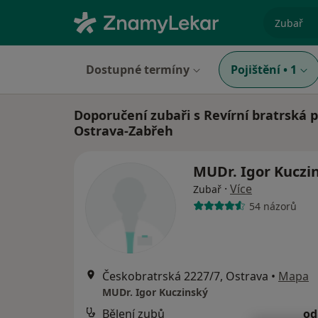
specializ
Dostupné termíny
Pojištění
•
1
Doporučení zubaři s Revírní bratrská 
Ostrava-Zabřeh
MUDr. Igor Kuczi
·
Více
Zubař
54 názorů
Českobratrská 2227/7, Ostrava
•
Mapa
MUDr. Igor Kuczinský
Bělení zubů
od