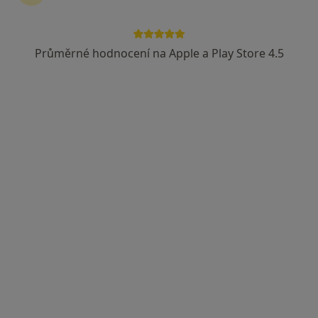
MUDr. Igor Kuczinský
·
Více
Zubař
Průměrné hodnocení na Apple a Play Store 4.5
54 názorů
Českobratrská 2227/7, Ostrava
•
Mapa
MUDr. Igor Kuczinský
Bělení zubů
od 3 500 kč
Tento specialista nenabízí online rezervaci termínu na této adrese.
Rezervovat termín