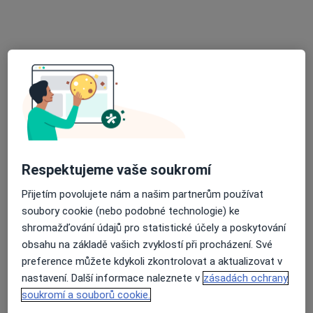
Jiří Plevák
·
Více
Zubař
Nad Porubkou 1235/34A, Ostrava
•
Mapa
Zubní ordinace Nad Porubkou
Bělení zubů
3 500 Kč
Tento specialista nenabízí online rezervaci termínu na této adrese.
Rezervovat termín
Respektujeme vaše soukromí
Přijetím povolujete nám a našim partnerům používat
soubory cookie (nebo podobné technologie) ke
shromažďování údajů pro statistické účely a poskytování
obsahu na základě vašich zvyklostí při procházení. Své
preference můžete kdykoli zkontrolovat a aktualizovat v
nastavení. Další informace naleznete v
zásadách ochrany
soukromí a souborů cookie.
MUDr. Zdeněk Holub