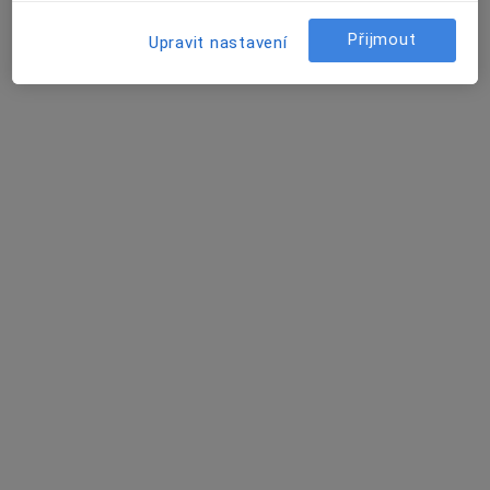
·
Více
Zubař
28 názorů
Přijmout
Upravit nastavení
Horymírova 121, Ostrava-Zabřeh
•
Mapa
praktický zubní lékař
Ošetření kořenových kanálků
700 Kč
Tento specialista nenabízí online rezervaci termínu na této adrese.
Rezervovat termín
MDDr. David Mlynář