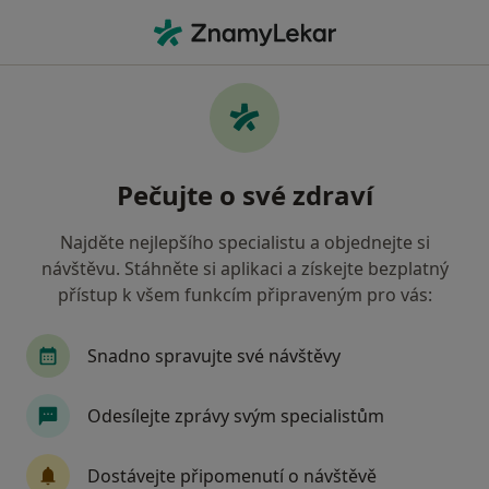
Hla
Zubař • Ludgeřovice, moravskoslezský
Filtry
Mapa
Zubař Ludgeřovice
Pečujte o své zdraví
Jak řadíme výsledky vyhledávání?
Najděte nejlepšího specialistu a objednejte si
návštěvu. Stáhněte si aplikaci a získejte bezplatný
Jakou pojišťovnu máte?
přístup k všem funkcím připraveným pro vás:
Snadno spravujte své návštěvy
Odesílejte zprávy svým specialistům
Dostávejte připomenutí o návštěvě