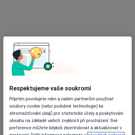
24 názorů
U Nemocnice 3064, Teplice
•
Mapa
Ord. praktického lékaře stomatologa
Tento specialista nenabízí online rezervaci termínu na této adrese.
Rezervovat termín
Respektujeme vaše soukromí
Přijetím povolujete nám a našim partnerům používat
soubory cookie (nebo podobné technologie) ke
MUDr. Milan Čabrádek
shromažďování údajů pro statistické účely a poskytování
Zubař
obsahu na základě vašich zvyklostí při procházení. Své
62 názorů
preference můžete kdykoli zkontrolovat a aktualizovat v