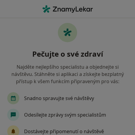
Hla
Zubař • Krupka, ústecký
Filtry
Mapa
Zubař Krupka
Pečujte o své zdraví
Jak řadíme výsledky vyhledávání?
Najděte nejlepšího specialistu a objednejte si
návštěvu. Stáhněte si aplikaci a získejte bezplatný
Jakou pojišťovnu máte?
přístup k všem funkcím připraveným pro vás:
Snadno spravujte své návštěvy
Odesílejte zprávy svým specialistům
Dostávejte připomenutí o návštěvě