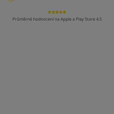
MUDr. Ilona Lorencová
Zubař
Průměrné hodnocení na Apple a Play Store 4.5
16 názorů
Duchcovská 53, Teplice
•
Mapa
Ord. praktického lékaře stomatologa
Tento specialista nenabízí online rezervaci termínu na této adrese.
Rezervovat termín
Enta Dent s.r.o.