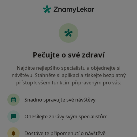
Hla
Zubař • Karviná, moravskoslezský
Filtry
• 1
Mapa
Doporučení zubaři s Všeobecná zdravotní
Pečujte o své zdraví
pojišťovna Karviná
Jak řadíme výsledky vyhledávání?
Najděte nejlepšího specialistu a objednejte si
návštěvu. Stáhněte si aplikaci a získejte bezplatný
přístup k všem funkcím připraveným pro vás:
Snadno spravujte své návštěvy
Odesílejte zprávy svým specialistům
MUDr. Dagmar Voznicová
Dostávejte připomenutí o návštěvě
Zubař