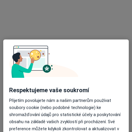
Praktický lékař stomatolog s laborat.
Tento specialista nenabízí online rezervaci termínu na této adrese.
Rezervovat termín
Respektujeme vaše soukromí
MUDr. Sylva Fikáčková
Zubař
Přijetím povolujete nám a našim partnerům používat
7 názorů
soubory cookie (nebo podobné technologie) ke
shromažďování údajů pro statistické účely a poskytování
Lihovarská 7/885, Ostrava
•
Mapa
obsahu na základě vašich zvyklostí při procházení. Své
Praktický lékař stomatolog
preference můžete kdykoli zkontrolovat a aktualizovat v