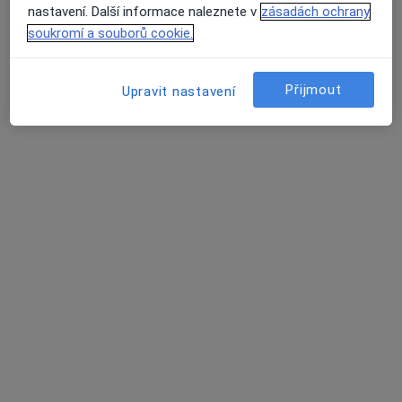
Tento specialista nenabízí online rezervaci termínu na této adrese.
nastavení. Další informace naleznete v
zásadách ochrany
soukromí a souborů cookie.
Rezervovat termín
Přijmout
Upravit nastavení
MUDr. Milada Buršová
Zubař
3 názory
Budovatelů 991/20b, Havířov
•
Mapa
Praktický lékař stomatolog
Tento specialista nenabízí online rezervaci termínu na této adrese.